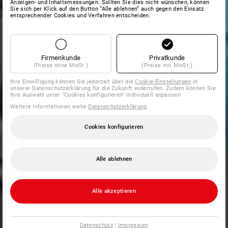
Anzeigen- und Inhaltsmessungen. Sollten Sie dies nicht wünschen, können
Sie sich per Klick auf den Button “Alle ablehnen” auch gegen den Einsatz
entsprechender Cookies und Verfahren entscheiden.
Firmenkunde
Privatkunde
(Preise ohne MwSt.)
(Preise mit MwSt.)
Ihre Einwilligung können Sie jederzeit über die
Cookie-Einstellungen
in
unserer Datenschutzerklärung für die Zukunft widerrufen. Zudem können Sie
Ihre Auswahl unter "Cookies konfigurieren" individuell anpassen
Weitere Informationen siehe
Datenschutzerklärung
.
Cookies konfigurieren
Alle ablehnen
Alle akzeptieren
Datenschutz
|
Impressum