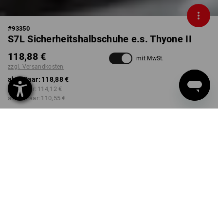
#
93350
S7L Sicherheitshalbschuhe e.s. Thyone II
118,88 €
mit MwSt.
zzgl. Versandkosten
ab 1 Paar:
118,88 €
ab 3 Paar:
114,12 €
ab 10 Paar:
110,55 €
Lieferzeit ca. 2-4 Werktage
Workwearstore Verfügbarkeit
FARBE
GRÖSSE
39
wählen
wählen
titan / atoll
Mengenrabatt