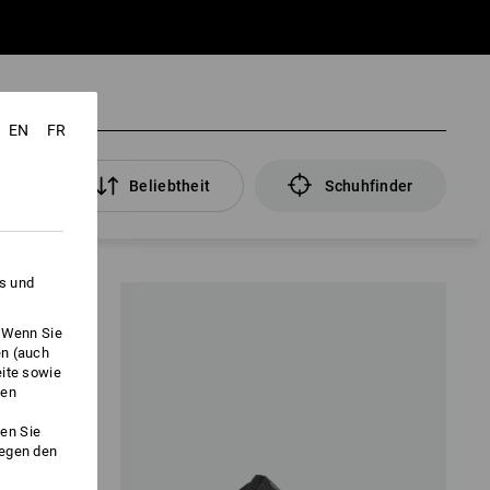
EN
FR
ter
Beliebtheit
Schuhfinder
es und
. Wenn Sie
en (auch
eite sowie
ken
en Sie
gegen den