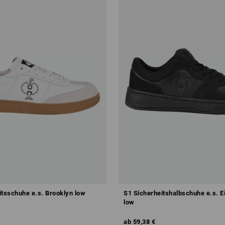
itsschuhe e.s. Brooklyn low
S1 Sicherheitshalbschuhe e.s. 
low
ab
59,38 €