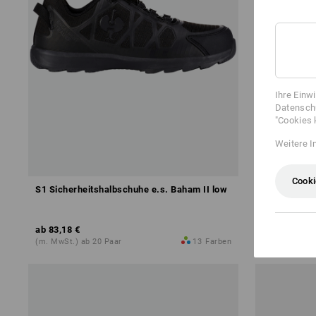
Ihre Einw
Datenschu
"Cookies 
Weitere I
Cooki
S1 Sicherheitshalbschuhe e.s. Baham II low
S1 Sicherhe
low
ab
83,18 €
ab
104,60 €
(m. MwSt.) ab 20 Paar
13
Farben
(m. MwSt.) ab