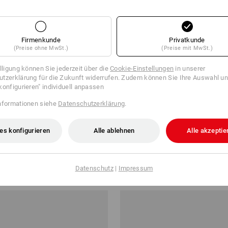
Firmenkunde
Privatkunde
(Preise ohne MwSt.)
(Preise mit MwSt.)
illigung können Sie jederzeit über die
Cookie-Einstellungen
in unserer
tzerklärung für die Zukunft widerrufen. Zudem können Sie Ihre Auswahl un
konfigurieren" individuell anpassen
nformationen siehe
Datenschutzerklärung
.
es konfigurieren
Alle ablehnen
Alle akzeptie
itshalbschuhe e.s. Tegmen IV
S1 Sicherheitsschuhe e.s. Canb
ab
71,28 €
Datenschutz
|
Impressum
 10 Paar
5
Farben
(m. MwSt.) ab 10 Paar