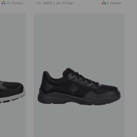
13
Farben
(m. MwSt.) ab 10 Paar
9
Farben