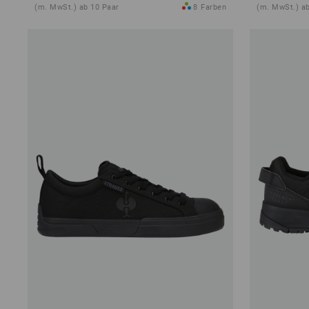
(m. MwSt.) ab 10 Paar
8
Farben
(m. MwSt.) ab