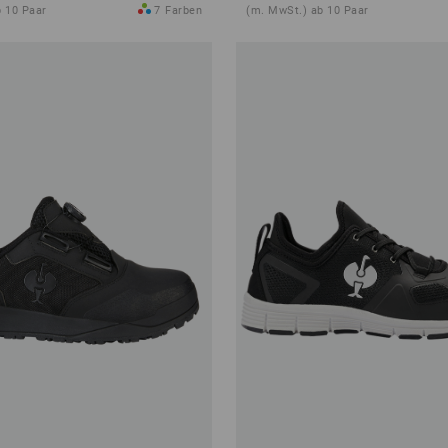
 10 Paar
7
Farben
(m. MwSt.) ab 10 Paar