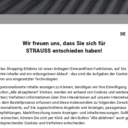
DE
Wir freuen uns, dass Sie sich für
44 Artikel
weitere Fil
STRAUSS entschieden haben!
ales Shopping-Erlebnis ist unser Anliegen! Einwandfreie Funktionen, auf Sie
te Inhalte und ein reibungsloser Ablauf - das sind die Aufgaben der Cooki
 von uns eingesetzter Technologien.
personalisierte Inhalte anzeigen zu können, benötigen wir Ihre Einwilligung
utton „Alle akzeptieren“ klicken, werden wir anhand von Cookies und weiter
zten) Verfahren Informationen über Ihre Interaktionen auf unserer Internets
 dem Bestellprozess erfassen und diese insbesondere zu folgenden Zwec
ersonalisierte, auf Sie zugeschnittene Angebote und Anzeigen, passgenaue
pfehlungen, Marktforschung sowie Anzeigen- und Inhaltsmessungen. Sollt
t wünschen, können Sie sich per Klick auf den Button “Alle ablehnen” auch 
ntsprechender Cookies und Verfahren entscheiden.