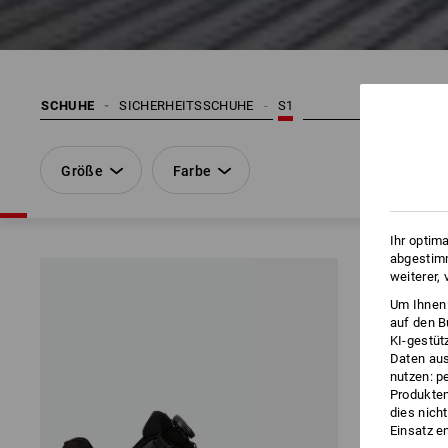
SCHUHE
SICHERHEITSSCHUHE
S1
Größe
Farbe
Ihr optim
abgestimm
weiterer,
Um Ihnen 
auf den B
KI-gestüt
Daten aus
nutzen: p
Produktem
dies nich
Einsatz e