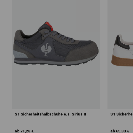
S1 Sicherheitshalbschuhe e.s. Sirius II
S1 Sicherhe
ab
71,28 €
ab
65,33 €