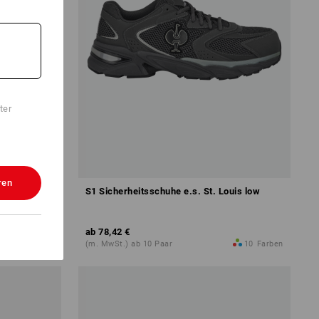
ter
ren
erra low
S1 Sicherheitsschuhe e.s. St. Louis low
ab
78,42 €
10
Farben
(m. MwSt.) ab 10 Paar
10
Farben