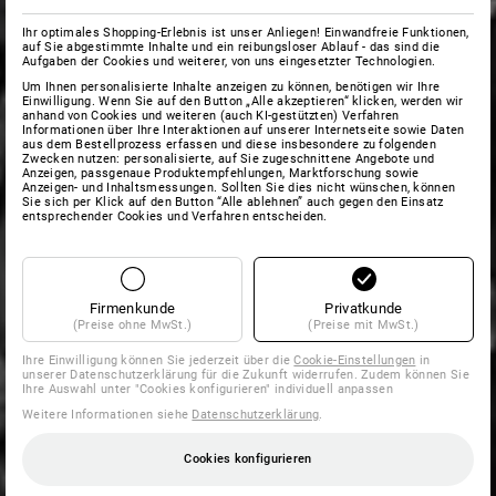
Ihr optimales Shopping-Erlebnis ist unser Anliegen! Einwandfreie Funktionen,
auf Sie abgestimmte Inhalte und ein reibungsloser Ablauf - das sind die
Aufgaben der Cookies und weiterer, von uns eingesetzter Technologien.
Um Ihnen personalisierte Inhalte anzeigen zu können, benötigen wir Ihre
Einwilligung. Wenn Sie auf den Button „Alle akzeptieren“ klicken, werden wir
anhand von Cookies und weiteren (auch KI-gestützten) Verfahren
Informationen über Ihre Interaktionen auf unserer Internetseite sowie Daten
aus dem Bestellprozess erfassen und diese insbesondere zu folgenden
Zwecken nutzen: personalisierte, auf Sie zugeschnittene Angebote und
Anzeigen, passgenaue Produktempfehlungen, Marktforschung sowie
Anzeigen- und Inhaltsmessungen. Sollten Sie dies nicht wünschen, können
Sie sich per Klick auf den Button “Alle ablehnen” auch gegen den Einsatz
entsprechender Cookies und Verfahren entscheiden.
Firmenkunde
Privatkunde
(Preise ohne MwSt.)
(Preise mit MwSt.)
Ihre Einwilligung können Sie jederzeit über die
Cookie-Einstellungen
in
unserer Datenschutzerklärung für die Zukunft widerrufen. Zudem können Sie
Ihre Auswahl unter "Cookies konfigurieren" individuell anpassen
Weitere Informationen siehe
Datenschutzerklärung
.
Cookies konfigurieren