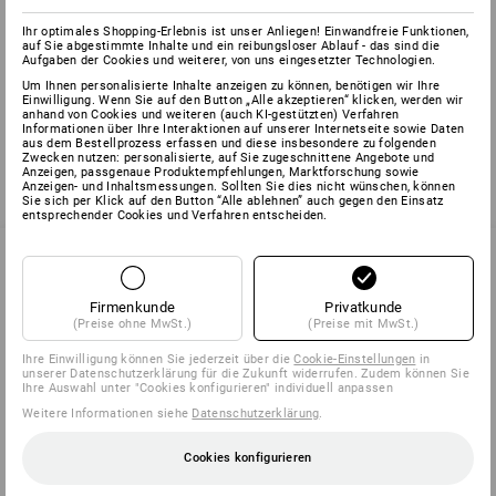
Ihr optimales Shopping-Erlebnis ist unser Anliegen! Einwandfreie Funktionen,
auf Sie abgestimmte Inhalte und ein reibungsloser Ablauf - das sind die
Aufgaben der Cookies und weiterer, von uns eingesetzter Technologien.
Sie haben sich bereits 2 von 2 Artikeln angesehen.
Um Ihnen personalisierte Inhalte anzeigen zu können, benötigen wir Ihre
Einwilligung. Wenn Sie auf den Button „Alle akzeptieren“ klicken, werden wir
anhand von Cookies und weiteren (auch KI-gestützten) Verfahren
Informationen über Ihre Interaktionen auf unserer Internetseite sowie Daten
aus dem Bestellprozess erfassen und diese insbesondere zu folgenden
Zwecken nutzen: personalisierte, auf Sie zugeschnittene Angebote und
Anzeigen, passgenaue Produktempfehlungen, Marktforschung sowie
Anzeigen- und Inhaltsmessungen. Sollten Sie dies nicht wünschen, können
Sie sich per Klick auf den Button “Alle ablehnen” auch gegen den Einsatz
entsprechender Cookies und Verfahren entscheiden.
SERVICE 0 60 50 / 97 10 12
Firmenkunde
Privatkunde
(Preise ohne MwSt.)
(Preise mit MwSt.)
Ihre Einwilligung können Sie jederzeit über die
Cookie-Einstellungen
in
unserer Datenschutzerklärung für die Zukunft widerrufen. Zudem können Sie
SERVICE
Ihre Auswahl unter "Cookies konfigurieren" individuell anpassen
Weitere Informationen siehe
Datenschutzerklärung
.
UNTERNEHMEN
Cookies konfigurieren
INFORMATIONEN