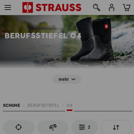
2
BERUFSSTIEFEL O4
EN ISO 20347
Rutschhemmung
SCHUHE
BERUFSSTIEFEL
O4
Kunststoff- oder Gummistiefel
kein Wasserdurchtritt
Energieaufnahmevermögen im Fersenbereich (E)
profilierte Laufsohle
2
antistatische Eigenschaften (A)