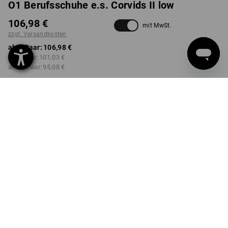
O1 Berufsschuhe e.s. Corvids II low
106,98 €
mit MwSt.
zzgl. Versandkosten
ab 1 Paar:
106,98 €
ab 3 Paar:
101,03 €
ab 10 Paar:
95,08 €
Lieferzeit ca. 2-4 Werktage
Workwearstore Verfügbarkeit
FARBE
GRÖSSE
36
wählen
wählen
schwarz
Mengenrabatt
ab 1 Paar
ab 3 Paar
ab 10 Paar
Ersparnis:
Ersparnis:
Ersparnis:
0
%/
Paar
6
%/
Paar
11
%/
Paar