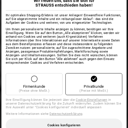
Wir freuen uns, dass Sie sich für
STRAUSS entschieden haben!
Ihr optimales Shopping-Erlebnis ist unser Anliegen! Einwandfreie Funktionen,
auf Sie abgestimmte Inhalte und ein reibungsloser Ablauf - das sind die
Aufgaben der Cookies und weiterer, von uns eingesetzter Technologien.
Um Ihnen personalisierte Inhalte anzeigen zu können, benötigen wir Ihre
Einwilligung. Wenn Sie auf den Button „Alle akzeptieren“ klicken, werden wir
anhand von Cookies und weiteren (auch KI-gestützten) Verfahren
Informationen über Ihre Interaktionen auf unserer Internetseite sowie Daten
aus dem Bestellprozess erfassen und diese insbesondere zu folgenden
Zwecken nutzen: personalisierte, auf Sie zugeschnittene Angebote und
Anzeigen, passgenaue Produktempfehlungen, Marktforschung sowie
Anzeigen- und Inhaltsmessungen. Sollten Sie dies nicht wünschen, können
Sie sich per Klick auf den Button “Alle ablehnen” auch gegen den Einsatz
entsprechender Cookies und Verfahren entscheiden.
Firmenkunde
Privatkunde
(Preise ohne MwSt.)
(Preise mit MwSt.)
Ihre Einwilligung können Sie jederzeit über die
Cookie-Einstellungen
in
unserer Datenschutzerklärung für die Zukunft widerrufen. Zudem können Sie
Ihre Auswahl unter "Cookies konfigurieren" individuell anpassen
Weitere Informationen siehe
Datenschutzerklärung
.
Cookies konfigurieren