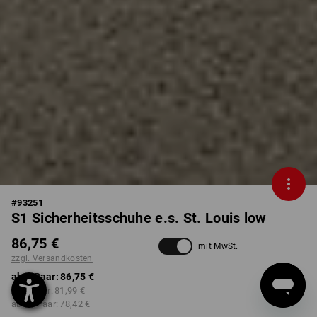
#
93251
S1 Sicherheitsschuhe e.s. St. Louis low
86,75 €
mit MwSt.
zzgl. Versandkosten
ab 1 Paar:
86,75 €
ab 3 Paar:
81,99 €
ab 10 Paar:
78,42 €