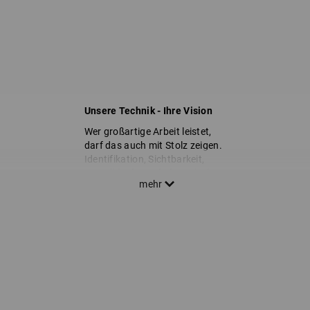
Unsere Technik - Ihre Vision
Wer großartige Arbeit leistet,
darf das auch mit Stolz zeigen.
Identifikation, Sichtbarkeit,
Teamfähigkeit – heben Sie Ihr
Unternehmen mit einem perfekt
platzierten Logo auf das
nächste Level. Lassen Sie sich
auf den folgenden Seiten von
unserem Angebot zur
Schuhveredelung inspirieren
und nehmen Sie am besten
direkt Kontakt zu uns auf:
Unsere Experten lassen alle Ihre