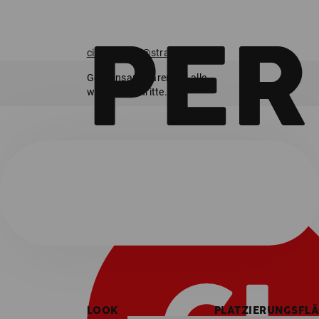
ci.collection@strauss.de
Gemeinsam klären wir alle
weiteren Schritte.
LOOK
PLATZIERUNGSFL