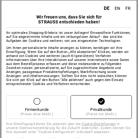
DE
EN
FR
Wir freuen uns, dass Sie sich für
STRAUSS entschieden haben!
Ihr optimales Shopping-Erlebnis ist unser Anliegen! Einwandfreie Funktionen,
auf Sie abgestimmte Inhalte und ein reibungsloser Ablauf - das sind die
Aufgaben der Cookies und weiterer, von uns eingesetzter Technologien.
Um Ihnen personalisierte Inhalte anzeigen zu können, benötigen wir Ihre
Einwilligung. Wenn Sie auf den Button „Alle akzeptieren“ klicken, werden wir
anhand von Cookies und weiteren (auch KI-gestützten) Verfahren
Informationen über Ihre Interaktionen auf unserer Internetseite sowie Daten
aus dem Bestellprozess erfassen und diese insbesondere zu folgenden
Zwecken nutzen: personalisierte, auf Sie zugeschnittene Angebote und
Anzeigen, passgenaue Produktempfehlungen, Marktforschung sowie
Anzeigen- und Inhaltsmessungen. Sollten Sie dies nicht wünschen, können
Sie sich per Klick auf den Button “Alle ablehnen” auch gegen den Einsatz
entsprechender Cookies und Verfahren entscheiden.
Firmenkunde
Privatkunde
(Preise ohne MwSt.)
(Preise mit MwSt.)
Ihre Einwilligung können Sie jederzeit über die
Cookie-Einstellungen
in
unserer Datenschutzerklärung für die Zukunft widerrufen. Zudem können Sie
Ihre Auswahl unter "Cookies konfigurieren" individuell anpassen