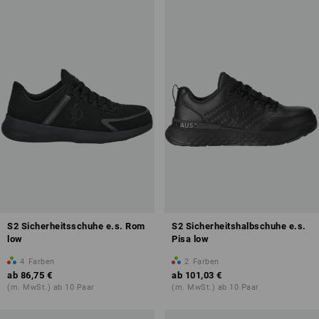
Zehenschutzkappe
Kraftstoffbeständigkeit der Sohle (FO)
antistatische Eigenschaften (A)
Übersicht der Schutzklassen
S2 Sicherheitsschuhe e.s. Rom
S2 Sicherheitshalbschuhe e.s.
low
Pisa low
4
Farben
2
Farben
ab
86,75 €
ab
101,03 €
(m. MwSt.) ab 10 Paar
(m. MwSt.) ab 10 Paar