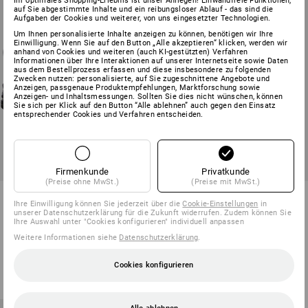
Ihr optimales Shopping-Erlebnis ist unser Anliegen! Einwandfreie Funktionen,
auf Sie abgestimmte Inhalte und ein reibungsloser Ablauf - das sind die
Aufgaben der Cookies und weiterer, von uns eingesetzter Technologien.
Um Ihnen personalisierte Inhalte anzeigen zu können, benötigen wir Ihre
Einwilligung. Wenn Sie auf den Button „Alle akzeptieren“ klicken, werden wir
anhand von Cookies und weiteren (auch KI-gestützten) Verfahren
Informationen über Ihre Interaktionen auf unserer Internetseite sowie Daten
aus dem Bestellprozess erfassen und diese insbesondere zu folgenden
Zwecken nutzen: personalisierte, auf Sie zugeschnittene Angebote und
Anzeigen, passgenaue Produktempfehlungen, Marktforschung sowie
Anzeigen- und Inhaltsmessungen. Sollten Sie dies nicht wünschen, können
Sie sich per Klick auf den Button “Alle ablehnen” auch gegen den Einsatz
entsprechender Cookies und Verfahren entscheiden.
Firmenkunde
Privatkunde
(Preise ohne MwSt.)
(Preise mit MwSt.)
STONEKIT S2
STONEKIT S2
Ihre Einwilligung können Sie jederzeit über die
Cookie-Einstellungen
in
Sicherheitshalbschuhe Denver
Sicherheitsschuhe Paros
unserer Datenschutzerklärung für die Zukunft widerrufen. Zudem können Sie
low
Ihre Auswahl unter "Cookies konfigurieren" individuell anpassen
Weitere Informationen siehe
Datenschutzerklärung
.
1
Farbe
1
Farbe
ab
55,81 €
ab
40,34 €
(m. MwSt.) ab 20 Paar
Cookies konfigurieren
(m. MwSt.) ab 50 Paar