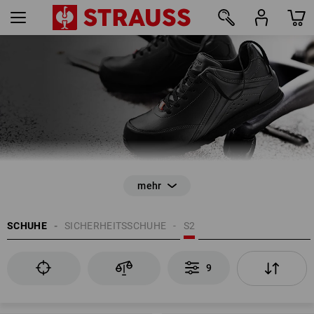
SICHERHEITSSCHUHE S2
mind. 60 Min. kein Wasserdurchtritt
9
SCHUHE
SICHERHEITSSCHUHE
S2
EN ISO 20345
9
Rutschhemmung
geschlossener Fersenbereich
Energieaufnahmevermögen im Fersenbereich (E)