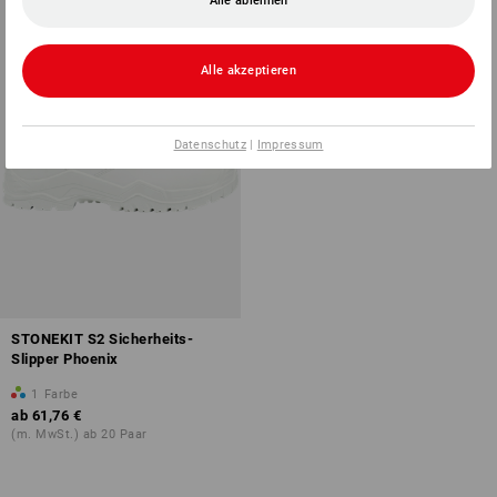
Alle ablehnen
Alle akzeptieren
Datenschutz
|
Impressum
STONEKIT S2 Sicherheits-
Slipper Phoenix
1
Farbe
ab
61,76 €
(m. MwSt.) ab 20 Paar