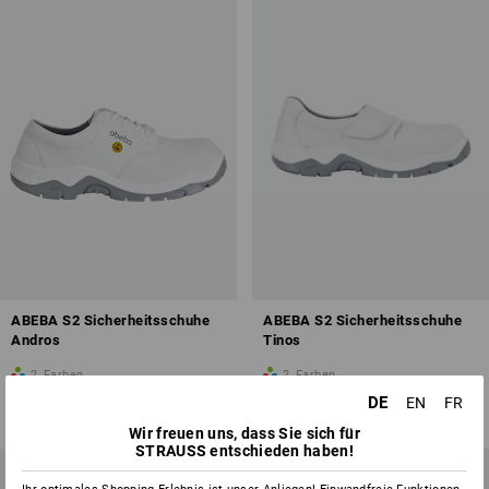
ABEBA S2 Sicherheitsschuhe
ABEBA S2 Sicherheitsschuhe
Andros
Tinos
2
Farben
2
Farben
ab
68,90 €
ab
68,90 €
DE
EN
FR
(m. MwSt.) ab 5 Paar
(m. MwSt.) ab 5 Paar
Wir freuen uns, dass Sie sich für
STRAUSS entschieden haben!