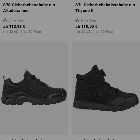
S7S Sicherheitsschuhe e.s.
S7L Sicherheitshalbschuhe e.s.
Altadena mid
Thyone II
3
Farben
6
Farben
ab
112,93 €
ab
110,55 €
(m. MwSt.) ab 10 Paar
(m. MwSt.) ab 10 Paar