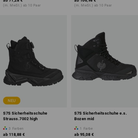
ab
71,28 €
ab
106,98 €
(m. MwSt.) ab 10 Paar
(m. MwSt.) ab 10 Paar
NEU
S7S Sicherheitsschuhe
S7S Sicherheitsschuhe e.s.
Strauss.7002 high
Bozen mid
3
Farben
1
Farbe
ab
118,88 €
ab
95,08 €