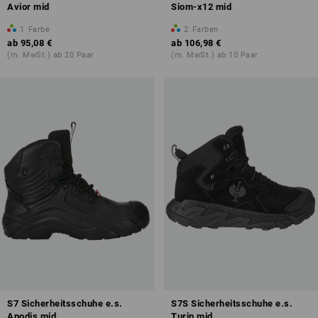
Avior mid
Siom-x12 mid
1
Farbe
2
Farben
ab
95,08 €
ab
106,98 €
(m. MwSt.) ab 20 Paar
(m. MwSt.) ab 10 Paar
S7 Sicherheitsschuhe e.s.
S7S Sicherheitsschuhe e.s.
Apodis mid
Turin mid