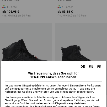
1
Farbe
4
Farben
ab
106,98 €
ab
83,18 €
(m. MwSt.) ab 20 Paar
(m. MwSt.) ab 10 Paar
DE
EN
FR
Wir freuen uns, dass Sie sich für
STRAUSS entschieden haben!
Ihr optimales Shopping-Erlebnis ist unser Anliegen! Einwandfreie Funktionen,
auf Sie abgestimmte Inhalte und ein reibungsloser Ablauf - das sind die
NEU
Aufgaben der Cookies und weiterer, von uns eingesetzter Technologien.
Um Ihnen personalisierte Inhalte anzeigen zu können, benötigen wir Ihre
S7 Sicherheitsschuhe e.s.
S7 Sicherheitsschuhe
Einwilligung. Wenn Sie auf den Button „Alle akzeptieren“ klicken, werden wir
Cebus mid
Strauss.7003 mid
anhand von Cookies und weiteren (auch KI-gestützten) Verfahren
Informationen über Ihre Interaktionen auf unserer Internetseite sowie Daten