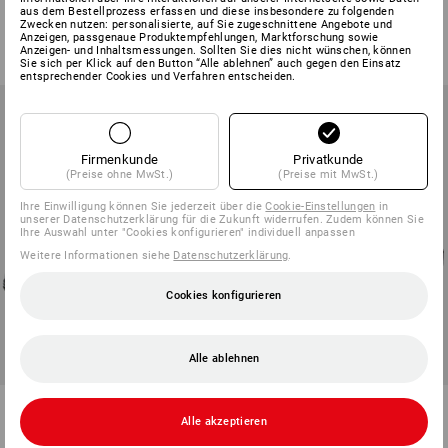
aus dem Bestellprozess erfassen und diese insbesondere zu folgenden
1
Farbe
4
Farben
Zwecken nutzen: personalisierte, auf Sie zugeschnittene Angebote und
ab
130,78 €
ab
83,18 €
Anzeigen, passgenaue Produktempfehlungen, Marktforschung sowie
Anzeigen- und Inhaltsmessungen. Sollten Sie dies nicht wünschen, können
(m. MwSt.) ab 10 Paar
(m. MwSt.) ab 10 Paar
Sie sich per Klick auf den Button “Alle ablehnen” auch gegen den Einsatz
entsprechender Cookies und Verfahren entscheiden.
Firmenkunde
Privatkunde
(Preise ohne MwSt.)
(Preise mit MwSt.)
Ihre Einwilligung können Sie jederzeit über die
Cookie-Einstellungen
in
unserer Datenschutzerklärung für die Zukunft widerrufen. Zudem können Sie
Ihre Auswahl unter "Cookies konfigurieren" individuell anpassen
Weitere Informationen siehe
Datenschutzerklärung
.
Cookies konfigurieren
Alle ablehnen
S7 Sicherheitsschuhe e.s.
S7 Sicherheitsschuhe e.s.
Passau mid
Cebus low
Alle akzeptieren