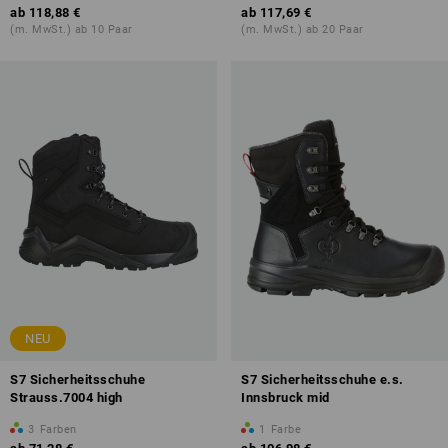
ab
118,88 €
ab
117,69 €
(m. MwSt.) ab 10 Paar
(m. MwSt.) ab 20 Paar
NEU
S7 Sicherheitsschuhe
S7 Sicherheitsschuhe e.s.
Strauss.7004 high
Innsbruck mid
3
Farben
1
Farbe