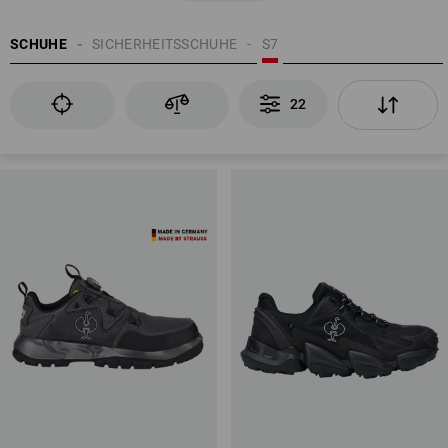
SCHUHE
SICHERHEITSSCHUHE
S7
22
EN ISO 20345
Zehenschutzkappe aus Alu- Kunstoff oder Stahl
Durchtrittsichere Sohle (P)
antistatische Eigenschaften (A)
Profilierte Laufsohle
zusätzlich möglich: Kraftstoffbeständigkeit der Sohle (FO)
Rutschhemmung
geschlossener Fersenbereich
Energieaufnahmevermögen im Fersenbereich (E)
Wasserdichtheit des Gesamtschuhs (WR)