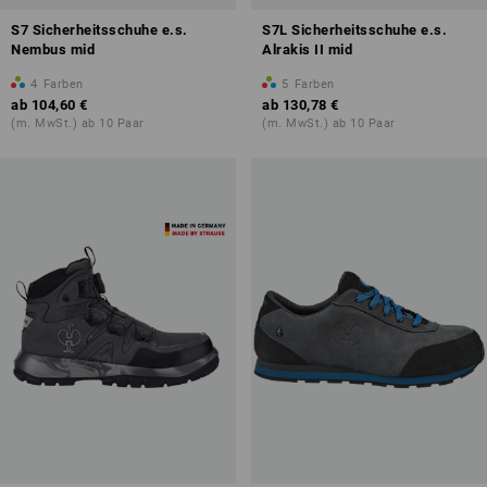
S7 Sicherheitsschuhe e.s.
S7L Sicherheitsschuhe e.s.
Nembus mid
Alrakis II mid
4
Farben
5
Farben
Übersicht der Schutzklassen
ab
104,60 €
ab
130,78 €
(m. MwSt.) ab 10 Paar
(m. MwSt.) ab 10 Paar
mehr zum Thema Sicherheitsschuhe S7