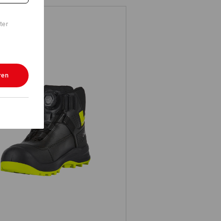
ter
ren
Sicherheitsschuhe e.s. Sawato mid