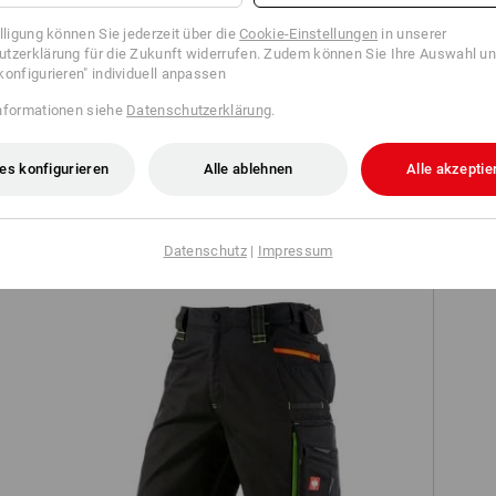
illigung können Sie jederzeit über die
Cookie-Einstellungen
in unserer
tzerklärung für die Zukunft widerrufen. Zudem können Sie Ihre Auswahl un
konfigurieren" individuell anpassen
nformationen siehe
Datenschutzerklärung
.
Sweatshirt e.s.motion 2020
es konfigurieren
Alle ablehnen
Alle akzeptie
Datenschutz
|
Impressum
S3 
Short e.s.motion 2020