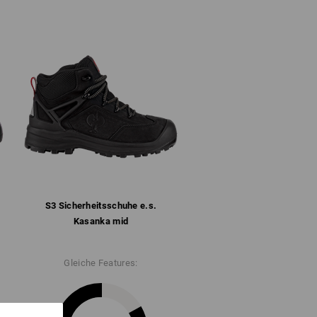
 pflegeleichtem Rindsleder
ter mit Mikrofaser-Fersenverstärkung
de Arbeiten
gsaktivem Mesh und angenehm gepolstert
rten Bereichen und Fersenstabilisator für
dank geschlossener Laschenkonstruktion
ormte und herausnehmbare Einlegesohle
zertifiziert nach DGUV-Regel 112 - 191 (BGR
) und Widerstandsfähigkeit gegen
eischichtensohle nach SR, antistatisch,
tzebeständig bis ca. 200 °C (kurzfristig bis
S3 Sicherheits­schuhe e.s.
Kasanka mid
2
Gleiche Features:
" für weitere Informationen.