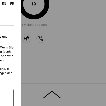
19
EN
FR
+1 weiteres Feature
es und
. Wenn Sie
en (auch
eite sowie
ken
en Sie
gegen den