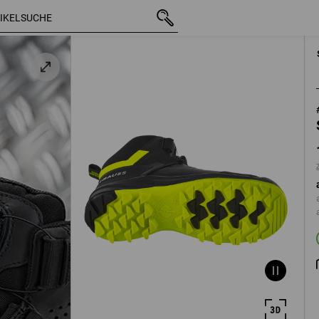
/
mit MwSt.
112,93 €
38
b
zzgl. Versandko