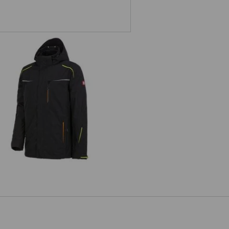
n 1 Funktionsjacke e.s.motion 2020,
Herren