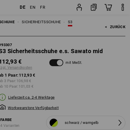
DE
EN
FR
sten
Paar
SCHUHE
SICHERHEITSSCHUHE
S3
<   
ZURÜCK
#
93307
S3 Sicherheitsschuhe e.s. Sawato mid
112,93 €
mit MwSt.
zzgl. Versandkosten
ab 1 Paar:
112,93 €
ab 3 Paar:
106,98 €
ab 10 Paar:
101,03 €
Lieferzeit ca. 2-4 Werktage
Workwearstore Verfügbarkeit
FARBE
schwarz / warngelb
4 Varianten