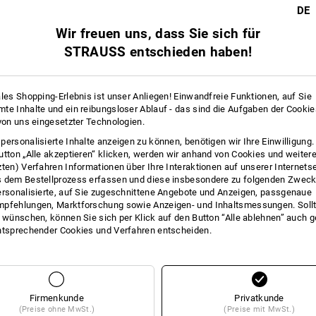
Datenblätter
21
20
DE
mehr
Wir freuen uns, dass Sie sich für
STRAUSS entschieden haben!
ales Shopping-Erlebnis ist unser Anliegen! Einwandfreie Funktionen, auf Sie
te Inhalte und ein reibungsloser Ablauf - das sind die Aufgaben der Cooki
 von uns eingesetzter Technologien.
personalisierte Inhalte anzeigen zu können, benötigen wir Ihre Einwilligung
utton „Alle akzeptieren“ klicken, werden wir anhand von Cookies und weiter
zten) Verfahren Informationen über Ihre Interaktionen auf unserer Internets
 dem Bestellprozess erfassen und diese insbesondere zu folgenden Zwec
Alle Details vergleichen
ersonalisierte, auf Sie zugeschnittene Angebote und Anzeigen, passgenaue
pfehlungen, Marktforschung sowie Anzeigen- und Inhaltsmessungen. Sollt
t wünschen, können Sie sich per Klick auf den Button “Alle ablehnen” auch 
ntsprechender Cookies und Verfahren entscheiden.
TCH
Firmenkunde
Privatkunde
(Preise ohne MwSt.)
(Preise mit MwSt.)