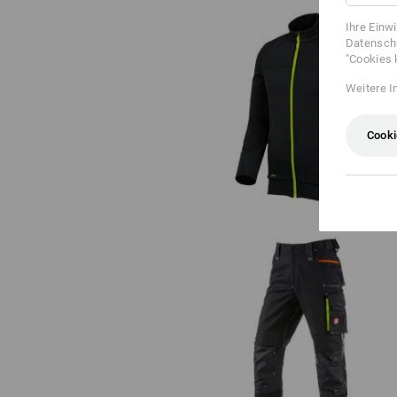
Ihre Einw
Datenschu
"Cookies 
Weitere I
FIBERTWIN® clima-pro Jacke
e.s.motion 2020
Cooki
Bundhose e.s.motion 2020