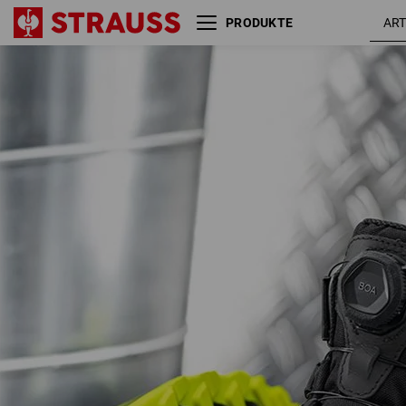
PRODUKTE
S3 Sicherheitsschuhe e.s.
schwarz 
Sawato mid
warngel