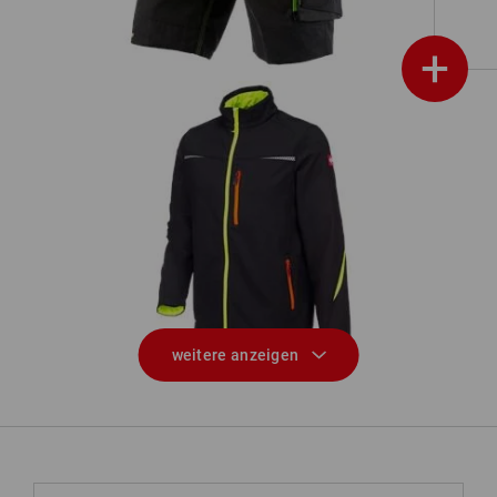
+
3 i
Softshelljacke e.s.motion 2020
weitere anzeigen