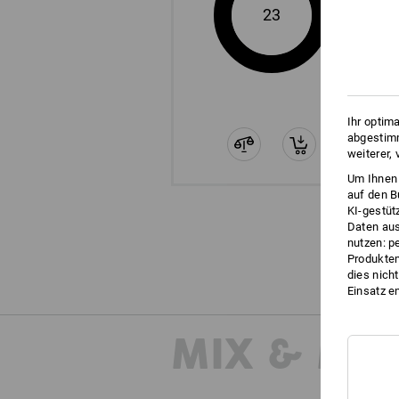
23
Ihr optim
abgestimm
weiterer,
Um Ihnen 
auf den B
KI-gestüt
Daten aus
nutzen: p
Produktem
dies nich
Einsatz e
MIX & MA