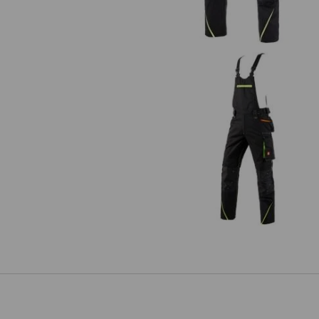
Latzhose e.s.motion 2020