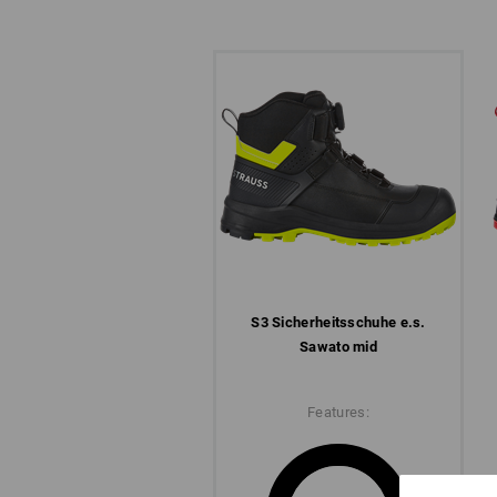
S3 Sicherheits­schuhe e.s.
Sawato mid
Features: