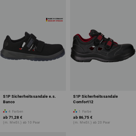
geschlossener Fersenbereich
Energieaufnahmevermögen im Fersenbereich (E)
In der Norm enthaltene Sicherheitsklassen:
S1P
Mit durchtrittsicherer Stahlsohle
S1PL
Wie S1P, zusätzlich mit durchtrittsicherer Textilsohle nach
Standardanforderung (getestet mit ⌀ 4,5-mm-Nagel).
S1PS
Wie S1P, mit durchtrittsicherer Textilsohle nach höherer Anforderung
(getestet mit ⌀ 3,0-mm-Nagel).
S1P Sicherheitssandale e.s.
S1P Sicherheitssandale
Banco
Comfort12
4
Farben
1
Farbe
ab
71,28 €
ab
86,75 €
Übersicht der Schutzklassen
(m. MwSt.) ab 10 Paar
(m. MwSt.) ab 20 Paar