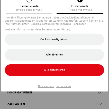
Sie haben sich bereits 3 von 3 Artikeln angesehen.
Firmenkunde
Privatkunde
(Preise ohne MwSt.)
(Preise mit MwSt.)
Ihre Einwilligung können Sie jederzeit über die
Cookie-Einstellungen
in
unserer Datenschutzerklärung für die Zukunft widerrufen. Zudem können Sie
Ihre Auswahl unter "Cookies konfigurieren" individuell anpassen
Weitere Informationen siehe
Datenschutzerklärung
.
Cookies konfigurieren
SERVICE 0 60 50 / 97 10 12
Alle ablehnen
SERVICE
Alle akzeptieren
UNTERNEHMEN
Datenschutz
|
Impressum
INFORMATIONEN
ZAHLARTEN