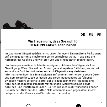
DE
EN
FR
Wir freuen uns, dass Sie sich für
STRAUSS entschieden haben!
Ihr optimales Shopping-Erlebnis ist unser Anliegen! Einwandfreie Funktionen,
auf Sie abgestimmte Inhalte und ein reibungsloser Ablauf - das sind die
Aufgaben der Cookies und weiterer, von uns eingesetzter Technologien.
Um Ihnen personalisierte Inhalte anzeigen zu können, benötigen wir Ihre
Einwilligung. Wenn Sie auf den Button „Alle akzeptieren“ klicken, werden wir
anhand von Cookies und weiteren (auch KI-gestützten) Verfahren
S1P Sicherheitssandale
Informationen über Ihre Interaktionen auf unserer Internetseite sowie Daten
Nürnberg
aus dem Bestellprozess erfassen und diese insbesondere zu folgenden
Zwecken nutzen: personalisierte, auf Sie zugeschnittene Angebote und
Anzeigen, passgenaue Produktempfehlungen, Marktforschung sowie
1
Farbe
Anzeigen- und Inhaltsmessungen. Sollten Sie dies nicht wünschen, können
ab
73,66 €
Sie sich per Klick auf den Button “Alle ablehnen” auch gegen den Einsatz
entsprechender Cookies und Verfahren entscheiden.
(m. MwSt.) ab 20 Paar