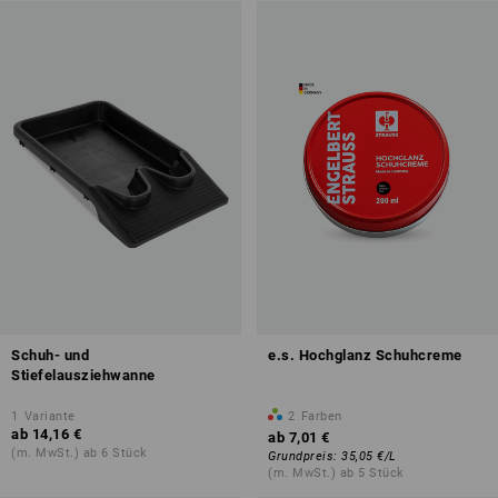
Schuh- und
e.s. Hochglanz Schuhcreme
Stiefelausziehwanne
1
Variante
2
Farben
ab
14,16 €
ab
7,01 €
(m. MwSt.) ab 6 Stück
Grundpreis
:
35,05 €
/
L
(m. MwSt.) ab 5 Stück