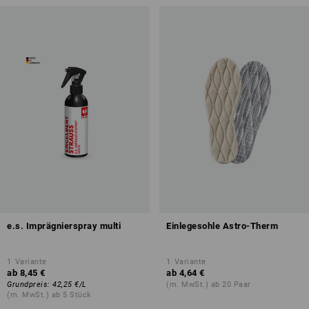
e.s. Imprägnierspray multi
Einlegesohle Astro-Therm
1
Variante
1
Variante
ab
8,45 €
ab
4,64 €
Grundpreis
:
42,25 €
/
L
(m. MwSt.) ab 20 Paar
(m. MwSt.) ab 5 Stück