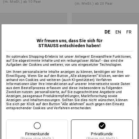
(m. MwSt.) ab 10 Paar
(m. MwSt.) ab 20 Paar
DE
EN
FR
Wir freuen uns, dass Sie sich für
STRAUSS entschieden haben!
Ihr optimales Shopping-Erlebnis ist unser Anliegen! Einwandfreie Funktionen,
auf Sie abgestimmte Inhalte und ein reibungsloser Ablauf - das sind die
Aufgaben der Cookies und weiterer, von uns eingesetzter Technologien.
Um Ihnen personalisierte Inhalte anzeigen zu können, benötigen wir Ihre
Einwilligung. Wenn Sie auf den Button „Alle akzeptieren“ klicken, werden wir
anhand von Cookies und weiteren (auch KI-gestützten) Verfahren
Informationen über Ihre Interaktionen auf unserer Internetseite sowie Daten
aus dem Bestellprozess erfassen und diese insbesondere zu folgenden
Zwecken nutzen: personalisierte, auf Sie zugeschnittene Angebote und
Anzeigen, passgenaue Produktempfehlungen, Marktforschung sowie
Anzeigen- und Inhaltsmessungen. Sollten Sie dies nicht wünschen, können
Sie sich per Klick auf den Button “Alle ablehnen” auch gegen den Einsatz
entsprechender Cookies und Verfahren entscheiden.
Handschuh- und Schuhtrockner
e.s. Schuhreiniger ultimate
Compact
1
Variante
1
Variante
ab
65,33 €
ab
5,47 €
Firmenkunde
Privatkunde
(m. MwSt.) ab 2 Stück
Grundpreis
:
36,49 €
/
L
(Preise ohne MwSt.)
(Preise mit MwSt.)