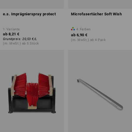
e.s. Imprägnierspray protect
Microfasertücher Soft Wish
1
Variante
4
Farben
ab
8,21 €
ab
6,90 €
Grundpreis
:
20,53 €
/
L
(m. MwSt.) ab 4 Pack
(m. MwSt.) ab 5 Stück