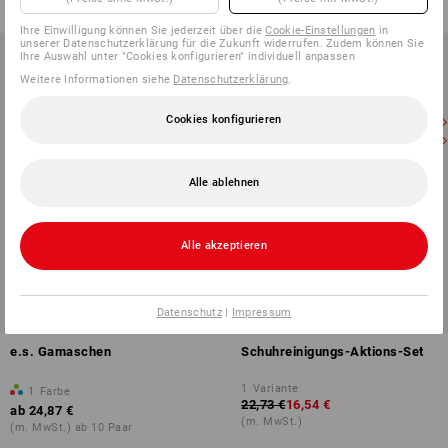
(m. MwSt.) ab 5 Stück
Ihre Einwilligung können Sie jederzeit über die
Cookie-Einstellungen
in
unserer Datenschutzerklärung für die Zukunft widerrufen. Zudem können Sie
Ihre Auswahl unter "Cookies konfigurieren" individuell anpassen
Weitere Informationen siehe
Datenschutzerklärung
.
Cookies konfigurieren
Alle ablehnen
Alle akzeptieren
SETPREIS -27%
Datenschutz
|
Impressum
e.s. Gamaschen
Schuhreinigungs-Aktions-Set
1
Variante
1
Farbe
22,73 €
16,54 €
ab
24,87 €
(m. MwSt.)
(m. MwSt.) ab 10 Paar