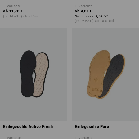
1
Variante
1
Variante
ab
11,78 €
ab
4,87 €
(m. MwSt.) ab 5 Paar
Grundpreis
:
9,73 €
/
L
(m. MwSt.) ab 18 Stück
Einlegesohle Active Fresh
Einlegesohle Pure
1
Variante
1
Variante