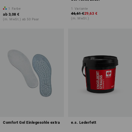
1
Farbe
1
Variante
46,61 €
29,63 €
ab
3,08 €
(m. MwSt.)
(m. MwSt.) ab 50 Paar
Comfort Gel Einlegesohle extra
e.s. Lederfett