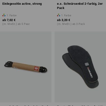
Einlegesohle active, strong
e.s. Schnürsenkel 2-farbig, 2er
Pack
1
Farbe
1
Farbe
ab
7,02 €
ab
3,20 €
(m. MwSt.) ab 5 Paar
(m. MwSt.) ab 3 Pack