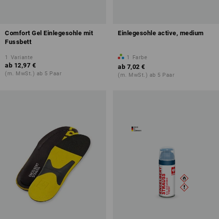
Comfort Gel Einlegesohle mit
Einlegesohle active, medium
Fussbett
1
Variante
1
Farbe
ab
12,97 €
ab
7,02 €
(m. MwSt.) ab 5 Paar
(m. MwSt.) ab 5 Paar