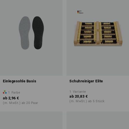
Einlegesohle Basis
Schuhreiniger Elite
1
Variante
1
Farbe
ab
20,83 €
ab
2,96 €
(m. MwSt.) ab 5 Stück
(m. MwSt.) ab 20 Paar