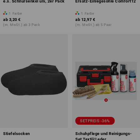
e.s. Schnürsenkel uni, 2er Pack
Ersatz-Einlegesohle Comfort12
1
Farbe
1
Farbe
ab
3,20 €
ab
12,97 €
(m. MwSt.) ab 3 Pack
(m. MwSt.) ab 5 Paar
SETPREIS -36%
Stiefelsocken
Schuhpflege und Reinigungs-
Set Textil/Leder