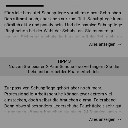
Für Viele bedeutet Schuhpflege vor allem eines: Schrubben.
Das stimmt auch, aber eben nur zum Teil. Schuhpflege kann
nämlich aktiv und passiv sein. Und die passive Schuhpflege
fängt schon bei der Wahl der Schuhe an: Sie müssen gut
passen. Sicherheitsschuhe laufen sich mit der Zeit nicht so
sehr ein wie etwa Sneaker. Dadurch entstehen zusätzliche
Belastungen für den Schuh an den falschen Stellen und das
kann sogar den eigenen Gang beeinflussen – auch den
Füßen tut das nicht gut und macht erst recht keine Lust
TIPP 3
Nutzen Sie besser 2 Paar Schuhe - so verlängern Sie die
aufs Tragen. Passen müssen die Schuhe aber nicht nur zu
Lebensdauer beider Paare erheblich.
Ihren Füßen, sondern auch zu Ihrer Tätigkeit. Prüfen Sie
daher genau, welche Eigenschaften ein Schuh für Ihre Arbeit
besitzen muss. Arbeiten sie etwa viel im Knien, so sollten
Zur passiven Schuhpflege gehört aber noch mehr.
Ihre Schuhe Überkappen besitzen. Unterschiedliche
Professionelle Arbeitsschuhe können zwar extrem viel
Untergründe erfordern unterschiedliche
einstecken, doch selbst die brauchen einmal Feierabend.
Sohleneigenschaften und selbstverständlich spielt auch die
Denn obwohl besonders Lederschuhe Feuchtigkeit sehr gut
Sicherheitsstufe eine wichtige Rolle. Mit unserem intuitiven
aufnehmen können, brauchen sie bis zu 24 Stunden, um sie
Schuhfilter können Sie eine individuelle Schuhauswahl
wieder abzugeben. Daher ist unsere Empfehlung: Besser
zusammenstellen mit genau den Eigenschaften, die Ihnen
zwei verschiedene Paar nutzen. So kann sich eins immer
wichtig sind. Ihre neuen Arbeitsschuhe sollten sich schon