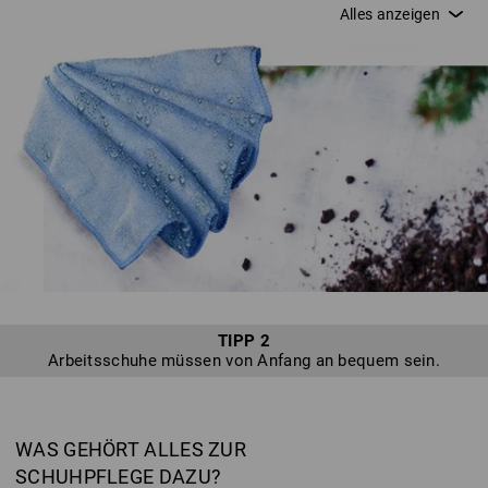
Ihnen bei Ihrer Arbeit möglichst lange schützend zur Seite.
Denn während die Säge ohne Pflege stumpf wird, so verliert
auch Ihr Schuh seine Atmungsaktivität oder wird brüchig.
Schnell wird aus „ärgerlich“ aber auch „gefährlich“: Durch
unzureichende Pflege oder schlichte Unachtsamkeit können
Sie schnell Features Ihrer Schuhe zerstören, die Sie
eigentlich schützen sollten. Leider erreichen uns viele
Defekte, die aus unzureichender und falscher Pflege
resultieren oder weil sie nicht so eingesetzt werden, wie sie
gedacht sind – diese können wir leider nicht zurücknehmen.
Ganz nach unserem Motto "enjoy work" möchten wir Ihnen
daher Tipps für die optimale Schuhpflege vorstellen, damit
Sie lange Freude und ein sicheres Gefühl mit Ihren Schuhen
von Strauss haben.
TIPP 2
Arbeitsschuhe müssen von Anfang an bequem sein.
WAS GEHÖRT ALLES ZUR
SCHUHPFLEGE DAZU?