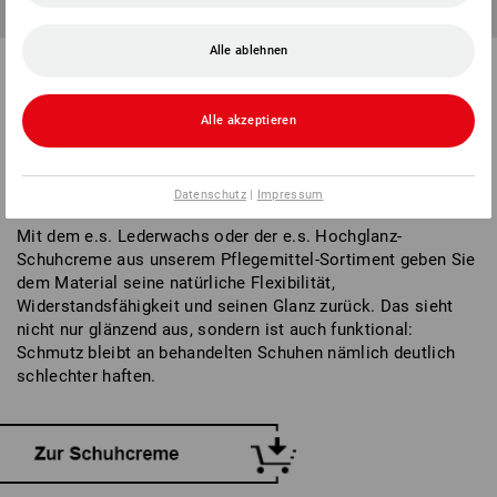
Lederwachs sorgt nicht nur für Glanz, sondern auch dafür,
dass Schmutz schlechter haften bleibt.
Alle ablehnen
WELLNESS FÜR DIE SCHUHE:
Alle akzeptieren
CREMES & WACHS
Neben Reinigung und Imprägnierung brauchen Ihre Leder
Datenschutz
|
Impressum
Arbeitsschuhe auch ab und zu eine kleine Schönheitskur.
Mit dem e.s. Lederwachs oder der e.s. Hochglanz-
Schuhcreme aus unserem Pflegemittel-Sortiment geben Sie
dem Material seine natürliche Flexibilität,
Widerstandsfähigkeit und seinen Glanz zurück. Das sieht
nicht nur glänzend aus, sondern ist auch funktional:
Schmutz bleibt an behandelten Schuhen nämlich deutlich
schlechter haften.