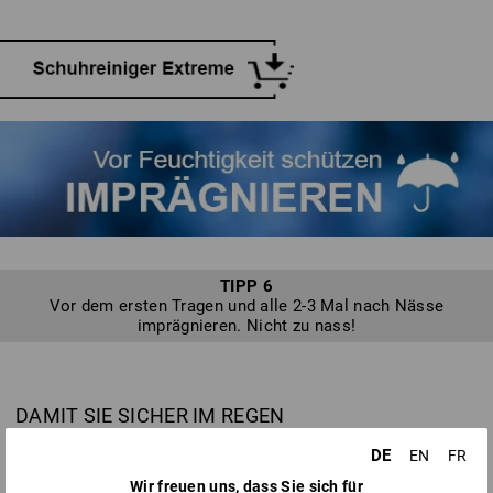
entfernen Sie bei Lederschuhen immer direkt mit einer
Langlebigkeit Ihrer Schuhe.
Bürste, etwas lauwarmem Wasser und gegebenenfalls
etwas Neutralseife. Schrubben Sie dabei in langsamen und
gleichmäßigen Bewegungen ohne zu viel Druck. Auch
Wasser- oder Schneeränder sollten direkt behandelt werden,
solange die Schuhe noch feucht sind.
TIPP 6
Vor dem ersten Tragen und alle 2-3 Mal nach Nässe
imprägnieren. Nicht zu nass!
DAMIT SIE SICHER IM REGEN
STEHEN: SCHUHE IMPRÄGNIEREN
DE
EN
FR
Wir freuen uns, dass Sie sich für