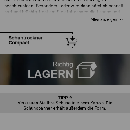
beschleunigen. Besonders Leder wird dann nämlich schnell
hart und brüchig. Lockern Sie stattdessen die Lasche und
die Schnürsenkel, nehmen Sie die Einlegesohle heraus und
stopfen Sie die Schuhe mit Zeitungspapier aus. Die
Feuchtigkeit verschwindet dann schonend an einem
möglichst luftigen Ort bei Zimmertemperatur. Die schnellere
Alternative ist ein spezieller Schuhtrockner.
TIPP 9
Verstauen Sie Ihre Schuhe in einem Karton. Ein
Schuhspanner erhält außerdem die Form.