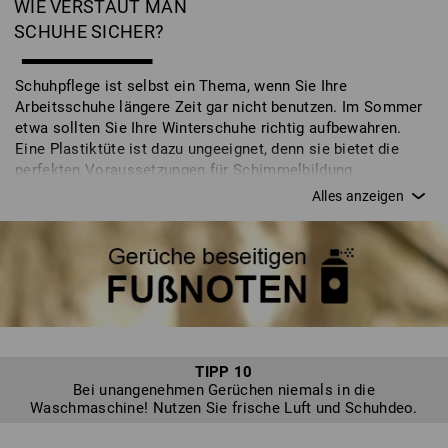
WIE VERSTAUT MAN
SCHUHE SICHER?
Schuhpflege ist selbst ein Thema, wenn Sie Ihre
Arbeitsschuhe längere Zeit gar nicht benutzen. Im Sommer
etwa sollten Sie Ihre Winterschuhe richtig aufbewahren.
Eine Plastiktüte ist dazu ungeeignet, denn sie bietet die
perfekten Voraussetzungen für Schimmelbildung.
Stattdessen sollten Sie auf einen Karton oder einen
Schuhsack vertrauen. Zusätzlich können Sie die Schuhe mit
einem Schuhspanner ausstatten, der die natürliche Form
erhält und, etwa in der Luxusversion aus Zedernholz, sogar
Feuchtigkeit aufnimmt. In der richtigen Verpackung bleiben
sie dann die Saison über einfach im Schrank.
TIPP 10
Bei unangenehmen Gerüchen niemals in die
Waschmaschine! Nutzen Sie frische Luft und Schuhdeo.