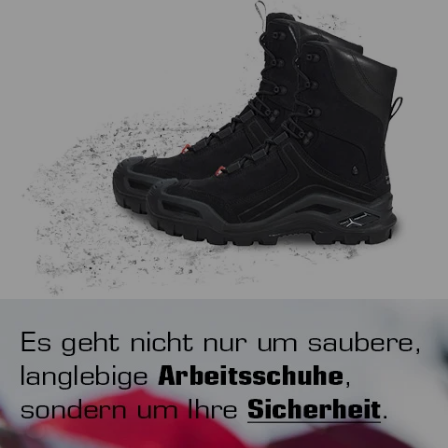
von der Arbeit erholen, wodurch beide langfristig sogar
beim ersten Probieren gut anfühlen und für Ihren
noch länger durchhalten.
Arbeitsbereich gut geeignet sein, denn sie werden Sie im
Idealfall die nächsten Monate oder sogar Jahre täglich bei
der Arbeit begleiten. Es mag banal klingen, aber wichtig ist
auch, wie Sie Ihre Arbeitsschuhe anziehen. Unser Tipp ist in
jedem Fall ein Schuhanzieher, um den Fersenbereich nicht
unnötig zu strapazieren.