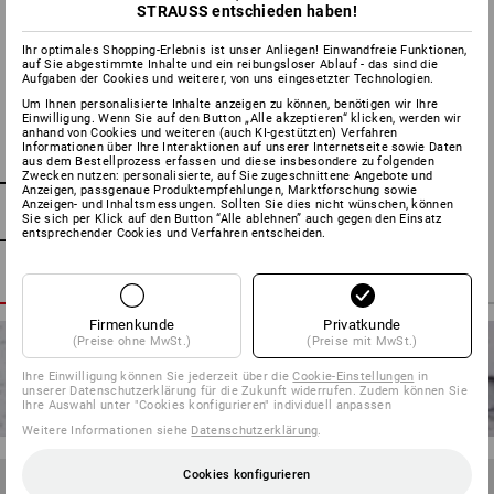
Viele unserer Berufs- und Sicherheitsschuhe sind mit einer
STRAUSS entschieden haben!
wasserdichten und doch extrem atmungsaktiven dryplexx®-
Ihr optimales Shopping-Erlebnis ist unser Anliegen! Einwandfreie Funktionen,
Membran ausgestattet. Damit diese Membran langfristig
auf Sie abgestimmte Inhalte und ein reibungsloser Ablauf - das sind die
ihre praktischen Eigenschaften behält, müssen die Schuhe
Aufgaben der Cookies und weiterer, von uns eingesetzter Technologien.
nicht nur immer wieder gesäubert, sondern auch imprägniert
Um Ihnen personalisierte Inhalte anzeigen zu können, benötigen wir Ihre
Einwilligung. Wenn Sie auf den Button „Alle akzeptieren“ klicken, werden wir
werden. Es empfiehlt sich, dies direkt vor dem ersten
anhand von Cookies und weiteren (auch KI-gestützten) Verfahren
Tragen und danach, je nach Belastung und Reinigung,
Informationen über Ihre Interaktionen auf unserer Internetseite sowie Daten
aus dem Bestellprozess erfassen und diese insbesondere zu folgenden
regelmäßig zu tun. Eine grobe Daumenregel besagt, sie
Zwecken nutzen: personalisierte, auf Sie zugeschnittene Angebote und
Anzeigen, passgenaue Produktempfehlungen, Marktforschung sowie
nach etwa 2-3 Mal Nasswerden wieder zu behandeln.
Anzeigen- und Inhaltsmessungen. Sollten Sie dies nicht wünschen, können
Achten Sie allerdings unbedingt darauf, dass das
Sie sich per Klick auf den Button “Alle ablehnen” auch gegen den Einsatz
entsprechender Cookies und Verfahren entscheiden.
verwendete Imprägnierspray für die dryplexx®-Membran
geeignet ist und halten Sie beim Sprühen einen Abstand von
etwa 20-30 cm ein. Wichtig ist, dass die Oberfläche feucht,
aber nicht nass wird. Übrigens: Natürlich können Sie auch
Firmenkunde
Privatkunde
Schuhe imprägnieren, die keine wasserdichte Membran
(Preise ohne MwSt.)
(Preise mit MwSt.)
haben. Das macht sie zwar nicht genauso wasserdicht,
Ihre Einwilligung können Sie jederzeit über die
Cookie-Einstellungen
in
lässt Feuchtigkeit dennoch besser vom Obermaterial
unserer Datenschutzerklärung für die Zukunft widerrufen. Zudem können Sie
abperlen.
Ihre Auswahl unter "Cookies konfigurieren" individuell anpassen
Weitere Informationen siehe
Datenschutzerklärung
.
TIPP 7
Cookies konfigurieren