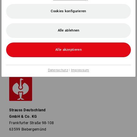
SERVICE
Cookies konfigurieren
UNTERNEHMEN
Alle ablehnen
INFORMATIONEN
Alle akzeptieren
ZAHLARTEN
Datenschutz
|
Impressum
Strauss Deutschland
GmbH & Co. KG
Frankfurter Straße 98-108
63599 Biebergemünd