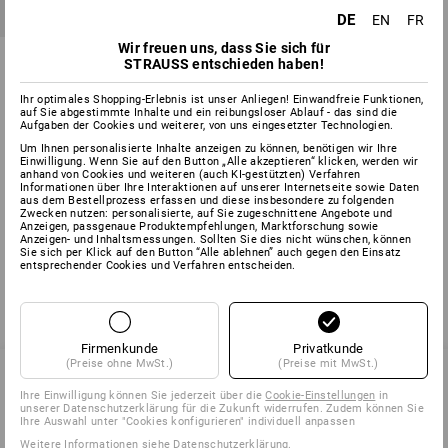
DE
EN
FR
Wir freuen uns, dass Sie sich für
SB Sicherheitsschuhe e.s.
STRAUSS entschieden haben!
Taupo low
Ihr optimales Shopping-Erlebnis ist unser Anliegen! Einwandfreie Funktionen,
2
Farben
auf Sie abgestimmte Inhalte und ein reibungsloser Ablauf - das sind die
ab
77,23 €
Aufgaben der Cookies und weiterer, von uns eingesetzter Technologien.
(m. MwSt.) ab 10 Paar
Um Ihnen personalisierte Inhalte anzeigen zu können, benötigen wir Ihre
Einwilligung. Wenn Sie auf den Button „Alle akzeptieren“ klicken, werden wir
anhand von Cookies und weiteren (auch KI-gestützten) Verfahren
Informationen über Ihre Interaktionen auf unserer Internetseite sowie Daten
aus dem Bestellprozess erfassen und diese insbesondere zu folgenden
Zwecken nutzen: personalisierte, auf Sie zugeschnittene Angebote und
Sie haben sich bereits 3 von 3 Artikeln angesehen.
Anzeigen, passgenaue Produktempfehlungen, Marktforschung sowie
Anzeigen- und Inhaltsmessungen. Sollten Sie dies nicht wünschen, können
Sie sich per Klick auf den Button “Alle ablehnen” auch gegen den Einsatz
entsprechender Cookies und Verfahren entscheiden.
Firmenkunde
Privatkunde
(Preise ohne MwSt.)
(Preise mit MwSt.)
Ihre Einwilligung können Sie jederzeit über die
Cookie-Einstellungen
in
unserer Datenschutzerklärung für die Zukunft widerrufen. Zudem können Sie
SERVICE 0 60 50 / 97 10 12
Ihre Auswahl unter "Cookies konfigurieren" individuell anpassen
Weitere Informationen siehe
Datenschutzerklärung
.