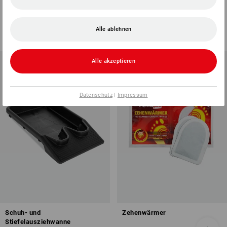
1
Variante
1
Farbe
ab
2,37 €
ab
24,87 €
Alle ablehnen
(m. MwSt.) ab 30 Paar
(m. MwSt.) ab 10 Paar
Alle akzeptieren
Datenschutz
|
Impressum
Schuh- und
Zehenwärmer
Stiefelausziehwanne