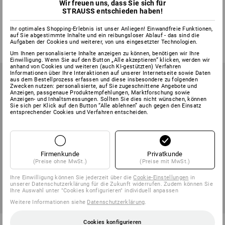
Wir freuen uns, dass Sie sich für
Besucherpantoffel
Handschuh- und Schuhtrockner
STRAUSS entschieden haben!
Compact
Ihr optimales Shopping-Erlebnis ist unser Anliegen! Einwandfreie Funktionen,
1
Farbe
1
Variante
auf Sie abgestimmte Inhalte und ein reibungsloser Ablauf - das sind die
ab
65,33 €
ab
20,11 €
Aufgaben der Cookies und weiterer, von uns eingesetzter Technologien.
(m. MwSt.) ab 2 Stück
(m. MwSt.) ab 20 Paar
Um Ihnen personalisierte Inhalte anzeigen zu können, benötigen wir Ihre
Einwilligung. Wenn Sie auf den Button „Alle akzeptieren“ klicken, werden wir
anhand von Cookies und weiteren (auch KI-gestützten) Verfahren
Informationen über Ihre Interaktionen auf unserer Internetseite sowie Daten
aus dem Bestellprozess erfassen und diese insbesondere zu folgenden
Zwecken nutzen: personalisierte, auf Sie zugeschnittene Angebote und
Anzeigen, passgenaue Produktempfehlungen, Marktforschung sowie
Anzeigen- und Inhaltsmessungen. Sollten Sie dies nicht wünschen, können
Sie sich per Klick auf den Button “Alle ablehnen” auch gegen den Einsatz
entsprechender Cookies und Verfahren entscheiden.
Firmenkunde
Privatkunde
(Preise ohne MwSt.)
(Preise mit MwSt.)
Ihre Einwilligung können Sie jederzeit über die
Cookie-Einstellungen
in
unserer Datenschutzerklärung für die Zukunft widerrufen. Zudem können Sie
Ihre Auswahl unter "Cookies konfigurieren" individuell anpassen
Weitere Informationen siehe
Datenschutzerklärung
.
e.s. Gamaschen
Cookies konfigurieren
Sohlenwärmer