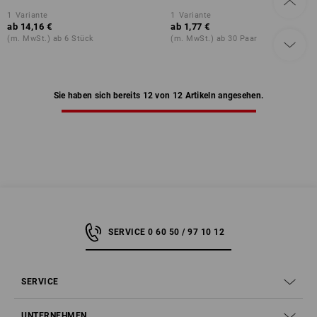
1
Variante
1
Variante
ab
14,16 €
ab
1,77 €
(m. MwSt.) ab 6 Stück
(m. MwSt.) ab 30 Paar
Sie haben sich bereits 12 von 12 Artikeln angesehen.
SERVICE 0 60 50 / 97 10 12
SERVICE
UNTERNEHMEN