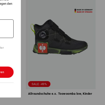
gegen den
ter
ren
SALE -49%
low, Kinder
Allroundschuhe e.s. Toowoomba low, Kinder