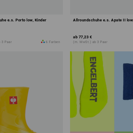
he e.s. Porto low, Kinder
Allroundschuhe e.s. Apate II low
ab
77,23 €
 3 Paar
6
Farben
(m. MwSt.) ab 3 Paar