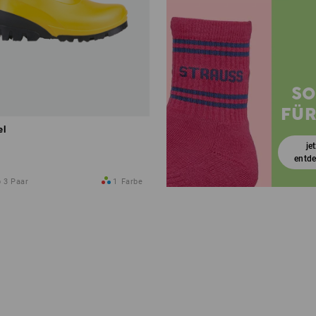
SO
FÜR
el
je
entd
 3 Paar
1
Farbe