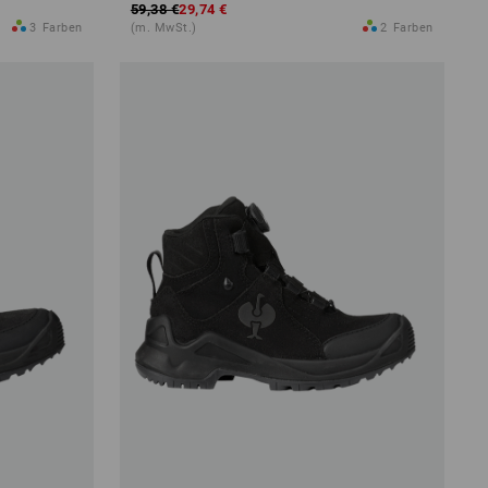
59,38 €
29,74 €
3
Farben
(m. MwSt.)
2
Farben