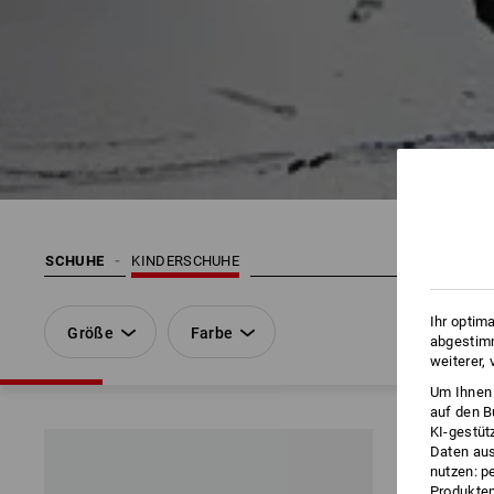
SCHUHE
KINDERSCHUHE
Ihr optim
Größe
Farbe
abgestimm
weiterer,
Um Ihnen 
auf den B
KI-gestüt
Daten aus
nutzen: p
Produktem