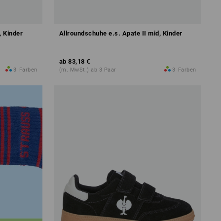
, Kinder
Allroundschuhe e.s. Apate II mid, Kinder
ab
83,18 €
3
Farben
(m. MwSt.) ab 3 Paar
3
Farben