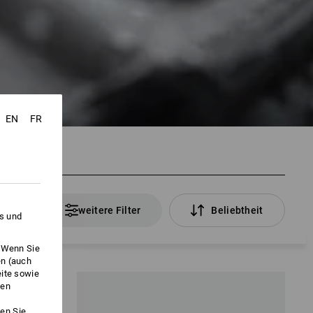
EN
FR
Artikel
weitere Filter
Beliebtheit
es und
. Wenn Sie
en (auch
eite sowie
ken
en Sie