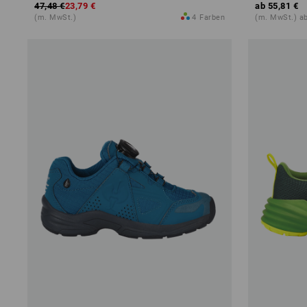
47,48 €
23,79 €
ab
55,81 €
(m. MwSt.)
4
Farben
(m. MwSt.) ab