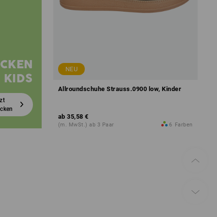
CKEN
NEU
 KIDS
Allroundschuhe Strauss.0900 low, Kinder
tzt
ecken
ab
35,58 €
(m. MwSt.) ab 3 Paar
6
Farben