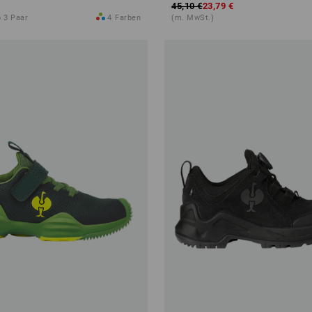
45,10 €
23,79 €
 3 Paar
4
Farben
(m. MwSt.)