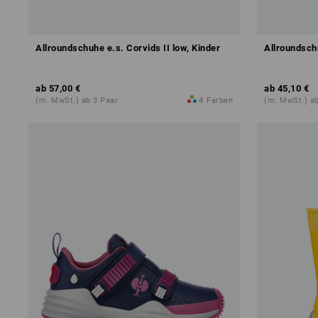
Allroundschuhe e.s. Corvids II low, Kinder
Allroundschu
ab
57,00 €
ab
45,10 €
(m. MwSt.) ab 3 Paar
4
Farben
(m. MwSt.) ab