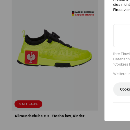
dies nich
Einsatz e
Ihre Einw
Datenschu
"Cookies 
Weitere I
Cooki
SALE -49%
Allroundschuhe e.s. Etosha low, Kinder
Allroundschu