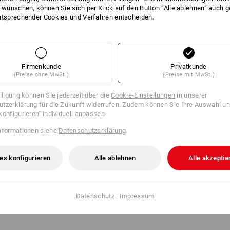
t wünschen, können Sie sich per Klick auf den Button “Alle ablehnen” auch 
ntsprechender Cookies und Verfahren entscheiden.
Firmenkunde
Privatkunde
(Preise ohne MwSt.)
(Preise mit MwSt.)
illigung können Sie jederzeit über die
Cookie-Einstellungen
in unserer
tzerklärung für die Zukunft widerrufen. Zudem können Sie Ihre Auswahl un
konfigurieren" individuell anpassen
nformationen siehe
Datenschutzerklärung
.
es konfigurieren
Alle ablehnen
Alle akzeptie
SALE -47%
Datenschutz
|
Impressum
he e.s. Minkar II low, Kinder
Allroundschuhe e.s. Shreveport 