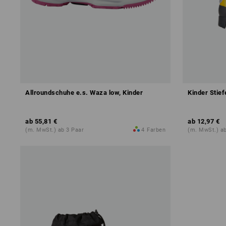
Allroundschuhe e.s. Waza low, Kinder
Kinder Stief
ab
55,81 €
ab
12,97 €
(m. MwSt.) ab 3 Paar
4
Farben
(m. MwSt.) ab