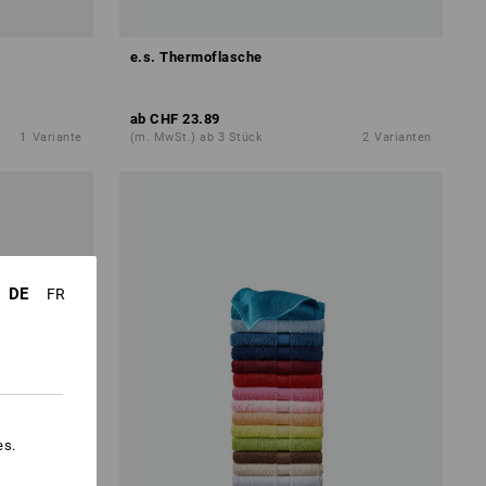
e.s. Thermoflasche
ab
CHF 23.89
1
Variante
(m. MwSt.) ab 3 Stück
2
Varianten
DE
FR
es.