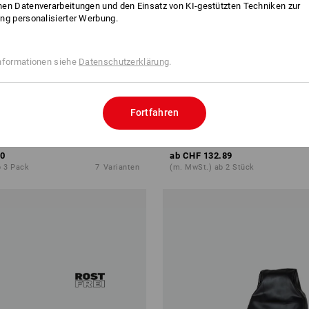
en Datenverarbeitungen und den Einsatz von KI-gestützten Techniken zur
ng personalisierter Werbung.
nformationen siehe
Datenschutzerklärung
.
Fortfahren
eibe DIN 440 Form R
Tork Wandhalter Performance
0
ab
CHF 132.89
b 3 Pack
7
Varianten
(m. MwSt.) ab 2 Stück