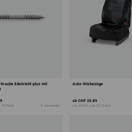
hraube Edelstahl-plus mit
Auto-Sitzbezüge
2
9
ab
CHF 23.89
b 10 Pack
5
Varianten
(m. MwSt.) ab 20 Stück