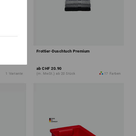
Frottier-Duschtuch Premium
ab
CHF 20.90
1
Variante
(m. MwSt.) ab 20 Stück
17
Farben