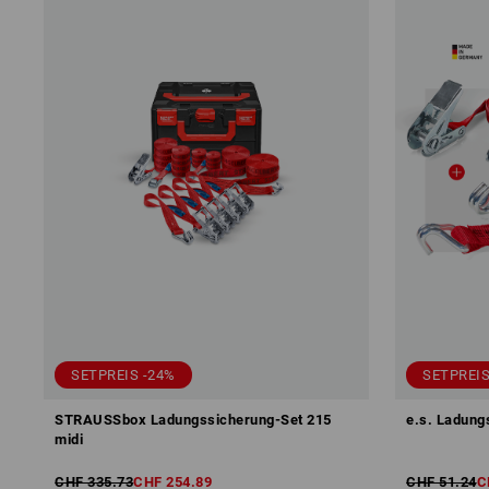
SETPREIS -24%
SETPREIS
STRAUSSbox Ladungssicherung-Set 215
e.s. Ladung
midi
CHF 335.73
CHF 254.89
CHF 51.24
C