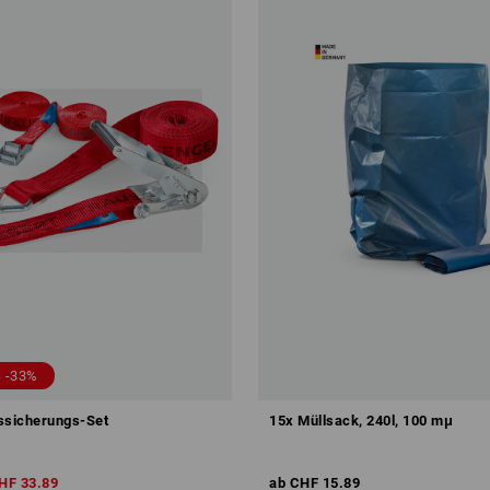
 -33%
ssicherungs-Set
15x Müllsack, 240l, 100 mμ
HF 33.89
ab
CHF 15.89