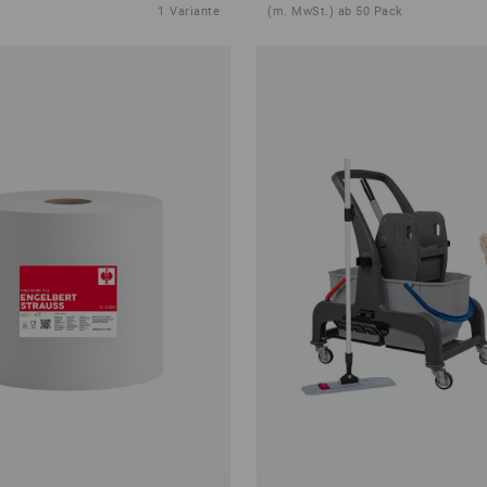
1
Variante
(m. MwSt.) ab 50 Pack