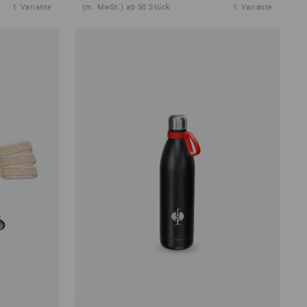
1
Variante
(m. MwSt.) ab 50 Stück
1
Variante