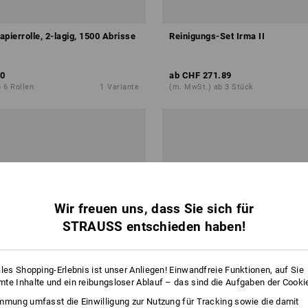
pierrolle, 2-lagig, 1500 Abrisse
Reinigungs-Set Irma II
0
ab
CHF 271.89
 6 Rollen
1
Variante
(m. MwSt.) ab 3 Stück
Wir freuen uns, dass Sie sich für
STRAUSS entschieden haben!
ales Shopping-Erlebnis ist unser Anliegen! Einwandfreie Funktionen, auf Sie
te Inhalte und ein reibungsloser Ablauf – das sind die Aufgaben der Cooki
mmung umfasst die Einwilligung zur Nutzung für Tracking sowie die damit