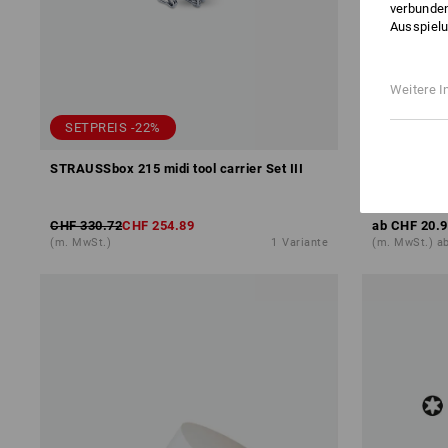
verbunden
Ausspielu
Weitere I
SETPREIS -22%
STRAUSSbox 215 midi tool carrier Set III
Unterlegsch
CHF 330.72
CHF 254.89
ab
CHF 20.9
(m. MwSt.)
1
Variante
(m. MwSt.) a