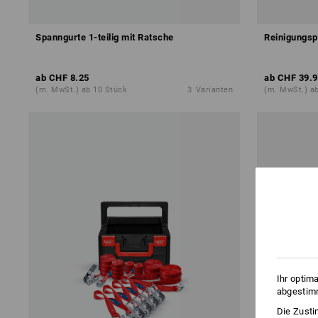
Spanngurte 1-teilig mit Ratsche
Reinigungspa
ab
CHF 8.25
ab
CHF 39.9
(m. MwSt.) ab 10 Stück
3
Varianten
(m. MwSt.) ab
Ihr optim
abgestimm
Die Zusti