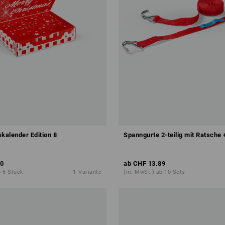
kalender Edition 8
Spanngurte 2-teilig mit Ratsche
0
ab
CHF 13.89
 6 Stück
1
Variante
(m. MwSt.) ab 10 Sets