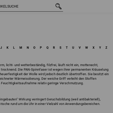
J
K
L
M
N
O
P
Q
R
S
T
U
V
W
X
Y
Z
, licht- und wetterbeständig, filzfrei, läuft nicht ein, mottenecht,
ll trocknend. Die PAN-Spinnfaser ist wegen ihrer permanenten Kräuselung
heuerfestigkeit der Wolle wird jedoch deutlich übertroffen. Sie besitzt ein
chneter Wärmeisolierung. Der weiche Griff verleiht den Stoffen
 Feuchtigkeitsaufnahme relativ geringe Verschmutzung.
ingebauten" Wirkung verringert Geruchsbildung (weil antibakteriell),
Frische rund um die Uhr in einer Vielzahl von Anwendungsbereichen.