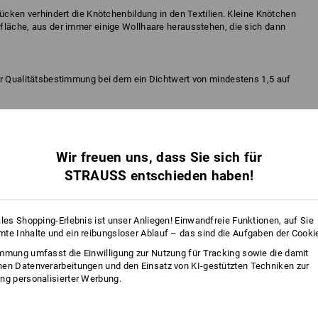
tücken verhindert die Knötchenbildung in den Textilien. Kleine Knötchen
fläche, aus der immer einige Wollhaare herausstehen, die sich dann
ur Qualitätsbestimmung bei dem ein Dichtwert von mindestens 1,5 auf
Wir freuen uns, dass Sie sich für
STRAUSS entschieden haben!
ales Shopping-Erlebnis ist unser Anliegen! Einwandfreie Funktionen, auf Sie
te Inhalte und ein reibungsloser Ablauf – das sind die Aufgaben der Cooki
mmung umfasst die Einwilligung zur Nutzung für Tracking sowie die damit
en Datenverarbeitungen und den Einsatz von KI-gestützten Techniken zur
ng personalisierter Werbung.