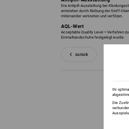
Die Antipill-Ausstattung bei Kleidungss
entstehen durch Reibung der Stoff-Ober
miteinander verknoten und verfilzen.
AQL-Wert
Acceptable Quality Level = Verfahren z
Einmalhandschuhe festgelegt wurde.
zurück
Ihr optim
abgestimm
Die Zusti
verbunden
Ausspielu