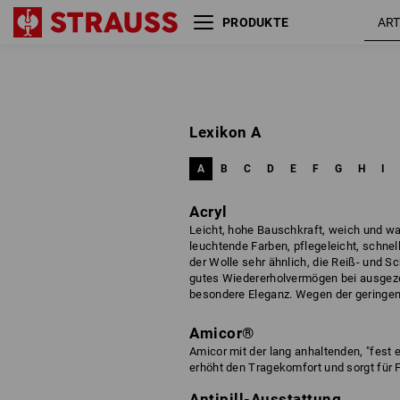
PRODUKTE
Lexikon A
A
B
C
D
E
F
G
H
I
Acryl
Leicht, hohe Bauschkraft, weich und warm
leuchtende Farben, pflegeleicht, schne
der Wolle sehr ähnlich, die Reiß- und Sc
gutes Wiedererholvermögen bei ausgezei
besondere Eleganz. Wegen der geringen
Amicor®
Amicor mit der lang anhaltenden, "fest e
erhöht den Tragekomfort und sorgt für 
Antipill-Ausstattung