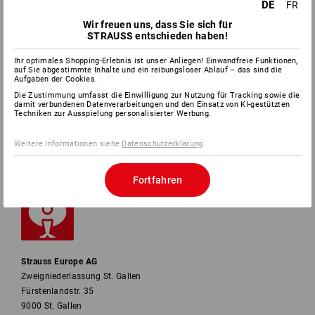
DE
FR
Wir freuen uns, dass Sie sich für
SERVICE
STRAUSS entschieden haben!
Ihr optimales Shopping-Erlebnis ist unser Anliegen! Einwandfreie Funktionen,
UNTERNEHMEN
auf Sie abgestimmte Inhalte und ein reibungsloser Ablauf – das sind die
Aufgaben der Cookies.
Die Zustimmung umfasst die Einwilligung zur Nutzung für Tracking sowie die
INFORMATIONEN
damit verbundenen Datenverarbeitungen und den Einsatz von KI-gestützten
Techniken zur Ausspielung personalisierter Werbung.
ZAHLARTEN
Weitere Informationen siehe
Datenschutzerklärung
.
Fortfahren
Strauss Europe AG
Zweigniederlassung St. Gallen
Fürstenlandstr. 35
9000 St. Gallen