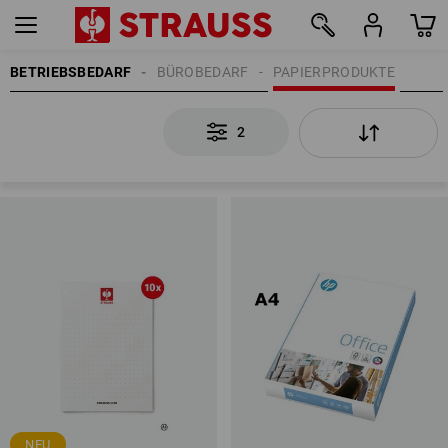
BETRIEBSBEDARF
BÜROBEDARF
PAPIERPRODUKTE
2
2
NEU