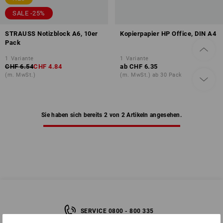
SALE -25%
STRAUSS Notizblock A6, 10er
Kopierpapier HP Office, DIN A4
Pack
1
Variante
1
Variante
CHF 6.54
CHF 4.84
ab
CHF 6.35
(m. MwSt.)
(m. MwSt.) ab 30 Pack
Sie haben sich bereits 2 von 2 Artikeln angesehen.
SERVICE 0800 - 800 335