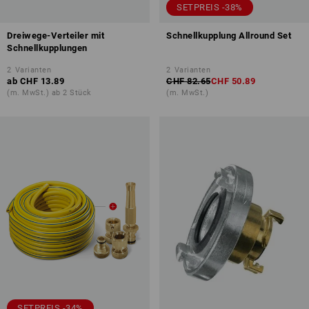
SETPREIS -38%
Dreiwege-Verteiler mit
Schnellkupplung Allround Set
Schnellkupplungen
2
Varianten
2
Varianten
ab
CHF 13.89
CHF 82.65
CHF 50.89
(m. MwSt.) ab 2 Stück
(m. MwSt.)
SETPREIS -34%