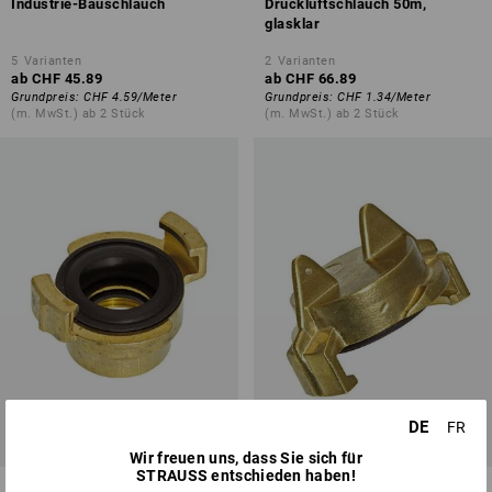
Industrie-Bauschlauch
Druckluftschlauch 50m,
glasklar
5
Varianten
2
Varianten
ab
CHF 45.89
ab
CHF 66.89
Grundpreis
:
CHF 4.59
/
Meter
Grundpreis
:
CHF 1.34
/
Meter
(m. MwSt.) ab 2 Stück
(m. MwSt.) ab 2 Stück
DE
FR
Wir freuen uns, dass Sie sich für
STRAUSS entschieden haben!
Schnellkupplung mit
Blindkupplung