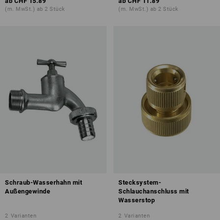
ab
CHF 15.89
ab
CHF 11.89
(m. MwSt.) ab 2 Stück
(m. MwSt.) ab 2 Stück
Schraub-Wasserhahn mit
Stecksystem-
Außengewinde
Schlauchanschluss mit
Wasserstop
2
Varianten
2
Varianten