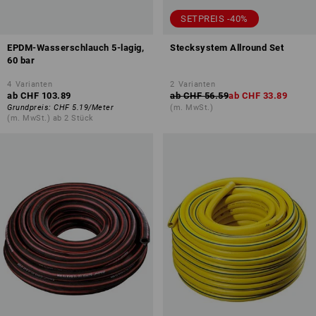
SETPREIS -40%
EPDM-Wasserschlauch 5-lagig,
Stecksystem Allround Set
60 bar
4
Varianten
2
Varianten
ab
CHF 103.89
ab
CHF 56.59
ab
CHF 33.89
Grundpreis
:
CHF 5.19
/
Meter
(m. MwSt.)
(m. MwSt.) ab 2 Stück