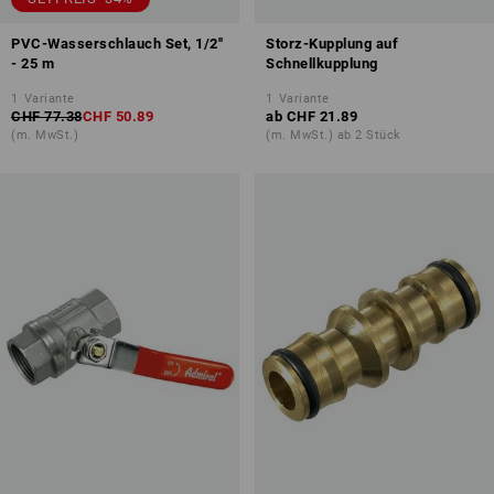
PVC-Wasserschlauch Set, 1/2''
Storz-Kupplung auf
- 25 m
Schnellkupplung
1
Variante
1
Variante
CHF 77.38
CHF 50.89
ab
CHF 21.89
(m. MwSt.)
(m. MwSt.) ab 2 Stück