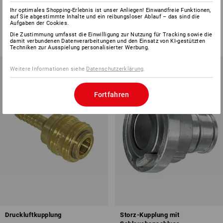
Innengewinde
Ihr optimales Shopping-Erlebnis ist unser Anliegen! Einwandfreie Funktionen,
auf Sie abgestimmte Inhalte und ein reibungsloser Ablauf – das sind die
3
Varianten
1
Variante
Aufgaben der Cookies.
ab
CHF 4.04
ab
CHF 4.04
Die Zustimmung umfasst die Einwilligung zur Nutzung für Tracking sowie die
(m. MwSt.) ab 10 Stück
(m. MwSt.) ab 10 Stück
damit verbundenen Datenverarbeitungen und den Einsatz von KI-gestützten
Techniken zur Ausspielung personalisierter Werbung.
Weitere Informationen siehe
Datenschutzerklärung
.
Fortfahren
Druckluftkupplung
Storz-Kupplung mit