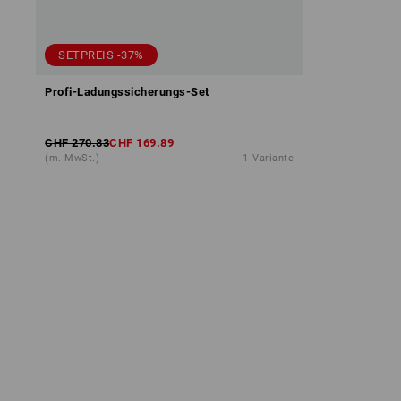
SETPREIS -37%
Profi-Ladungssicherungs-Set
CHF 270.83
CHF 169.89
(m. MwSt.)
1
Variante