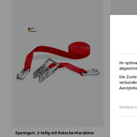
Ihr optim
abgestimm
Die Zusti
verbunden
Ausspielu
Weitere I
Spanngurt, 2-teilig mit Ratsche+Karabiner
Spanngurt, 2