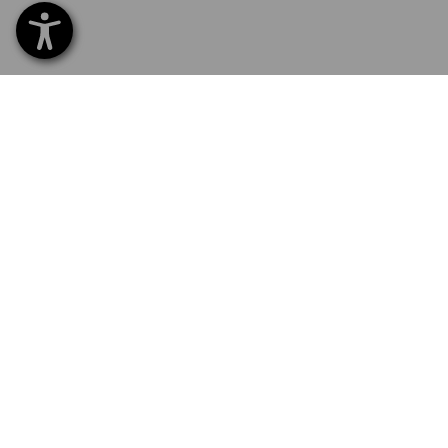
SERVICE 0800 - 800 335
SERV
Hom
Liefe
NEWSLETTER-ANMELDUNG
Umta
Beza
STRAUSS FOLGEN
Katal
Logos
E-Pr
Newsl
SPRACHAUSWAHL