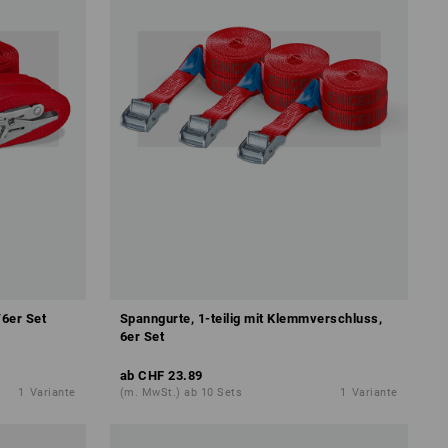
/6er Set
Spanngurte, 1-teilig mit Klemmverschluss,
6er Set
ab
CHF 23.89
1
Variante
(m. MwSt.) ab 10 Sets
1
Variante