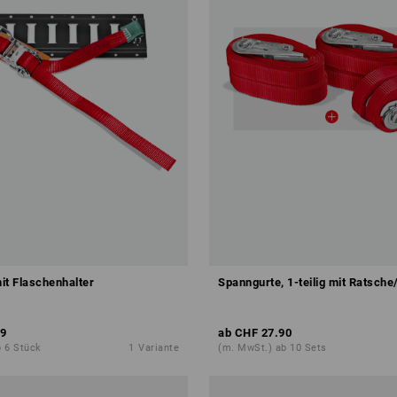
it Flaschenhalter
Spanngurte, 1-teilig mit Ratsche
9
ab
CHF 27.90
 6 Stück
1
Variante
(m. MwSt.) ab 10 Sets