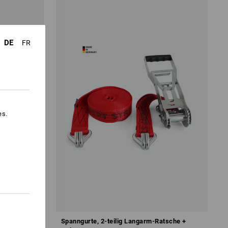
DE
FR
es.
rschluß
Spanngurte, 2-teilig Langarm-Ratsche +