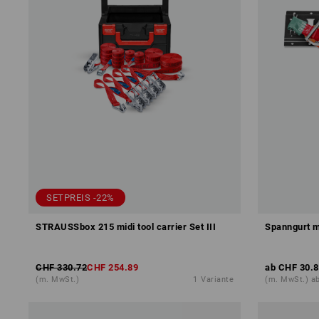
SETPREIS -22%
STRAUSSbox 215 midi tool carrier Set III
Spanngurt m
CHF 330.72
CHF 254.89
ab
CHF 30.8
(m. MwSt.)
1
Variante
(m. MwSt.) ab