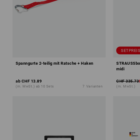
SETPREIS
Spanngurte 2-teilig mit Ratsche + Haken
STRAUSSbox
midi
ab
CHF 13.89
CHF 335.73
(m. MwSt.) ab 10 Sets
7
Varianten
(m. MwSt.)