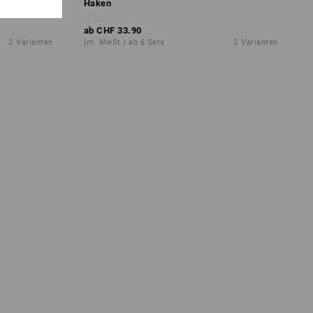
Haken
ab
CHF 33.90
2
Varianten
(m. MwSt.) ab 6 Sets
2
Varianten