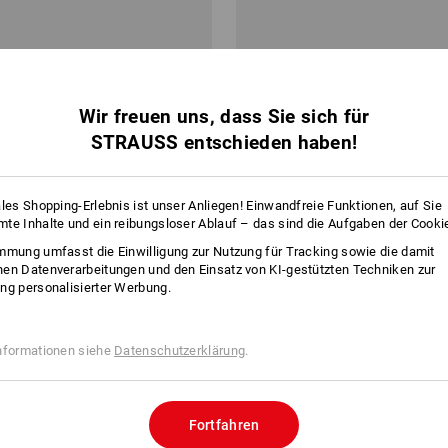
Wir freuen uns, dass Sie sich für
STRAUSS entschieden haben!
ales Shopping-Erlebnis ist unser Anliegen! Einwandfreie Funktionen, auf Sie
te Inhalte und ein reibungsloser Ablauf – das sind die Aufgaben der Cooki
mmung umfasst die Einwilligung zur Nutzung für Tracking sowie die damit
en Datenverarbeitungen und den Einsatz von KI-gestützten Techniken zur
ng personalisierter Werbung.
nformationen siehe
Datenschutzerklärung
.
Fortfahren
-teilig mit Endbeschlag
Spanngurt, 1-teilig mit Klemmve