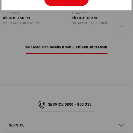
Komfort-Matte Motiv
Komfort-Matte Willkommen
1
Variante
1
Variante
ab
CHF 156.90
ab
CHF 130.90
(m. MwSt.) ab 5 Stück
(m. MwSt.) ab 5 Stück
Sie haben sich bereits 8 von 8 Artikeln angesehen.
SERVICE 0800 - 800 335
SERVICE