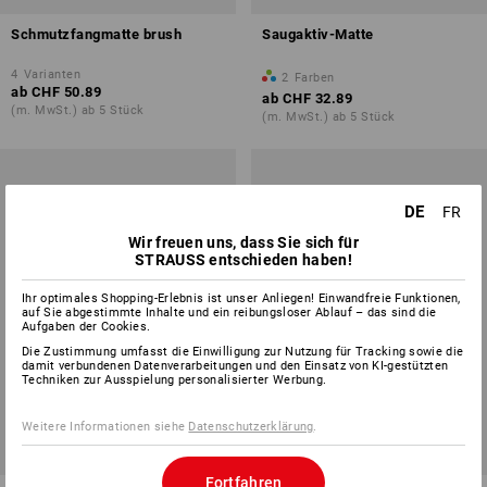
Schmutzfangmatte brush
Saugaktiv-Matte
4
Varianten
2
Farben
ab
CHF 50.89
ab
CHF 32.89
(m. MwSt.) ab 5 Stück
(m. MwSt.) ab 5 Stück
DE
FR
Wir freuen uns, dass Sie sich für
STRAUSS entschieden haben!
Ihr optimales Shopping-Erlebnis ist unser Anliegen! Einwandfreie Funktionen,
auf Sie abgestimmte Inhalte und ein reibungsloser Ablauf – das sind die
Aufgaben der Cookies.
Die Zustimmung umfasst die Einwilligung zur Nutzung für Tracking sowie die
damit verbundenen Datenverarbeitungen und den Einsatz von KI-gestützten
Techniken zur Ausspielung personalisierter Werbung.
Weitere Informationen siehe
Datenschutzerklärung
.
Fortfahren