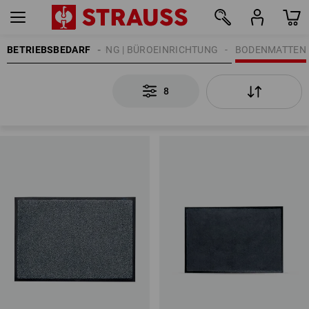
WERKSTATTEINRICHTUNG | BÜROEINRICHTUNG
BETRIEBSBEDARF
BODENMATTEN
8
8