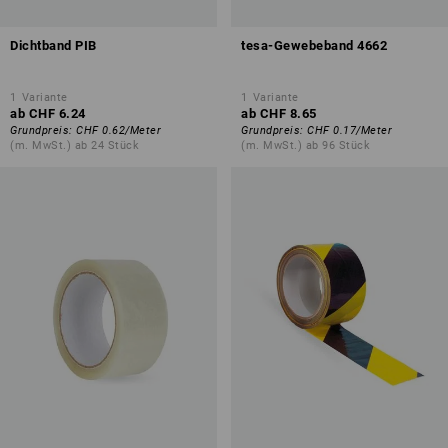
Dichtband PIB
tesa-Gewebeband 4662
1
Variante
1
Variante
ab
CHF 6.24
ab
CHF 8.65
Grundpreis
:
CHF 0.62
/
Meter
Grundpreis
:
CHF 0.17
/
Meter
(m. MwSt.) ab 24 Stück
(m. MwSt.) ab 96 Stück