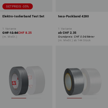
SETPREIS -35%
Elektro-Isolierband Test Set
tesa-Packband 4280
1
Variante
1
Variante
CHF 12.84
CHF 8.25
ab
CHF 2.35
(m. MwSt.)
Grundpreis
:
CHF 0.04
/
Meter
(m. MwSt.) ab 144 Stück