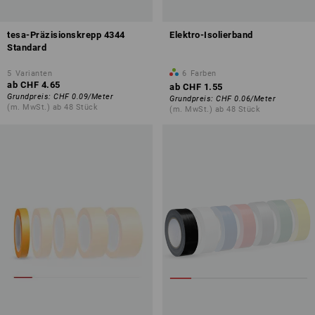
tesa-Präzisionskrepp 4344
Elektro-Isolierband
Standard
5
Varianten
6
Farben
ab
CHF 4.65
ab
CHF 1.55
Grundpreis
:
CHF 0.09
/
Meter
Grundpreis
:
CHF 0.06
/
Meter
(m. MwSt.) ab 48 Stück
(m. MwSt.) ab 48 Stück