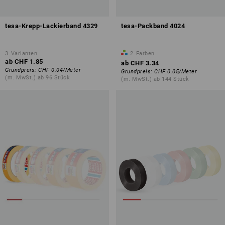
tesa-Krepp-Lackierband 4329
tesa-Packband 4024
3
Varianten
2
Farben
ab
CHF 1.85
ab
CHF 3.34
Grundpreis
:
CHF 0.04
/
Meter
Grundpreis
:
CHF 0.05
/
Meter
(m. MwSt.) ab 96 Stück
(m. MwSt.) ab 144 Stück