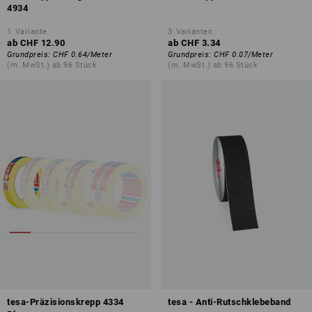
4934
1
Variante
3
Varianten
ab
CHF 12.90
ab
CHF 3.34
Grundpreis
:
CHF 0.64
/
Meter
Grundpreis
:
CHF 0.07
/
Meter
(m. MwSt.) ab 96 Stück
(m. MwSt.) ab 96 Stück
tesa-Präzisionskrepp 4334
tesa - Anti-Rutschklebeband