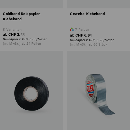
Goldband Reispapier-
Gewebe-Klebeband
Klebeband
5
Varianten
7
Farben
ab
CHF 2.44
ab
CHF 6.94
Grundpreis
:
CHF 0.05
/
Meter
Grundpreis
:
CHF 0.28
/
Meter
(m. MwSt.) ab 24 Rollen
(m. MwSt.) ab 60 Stück