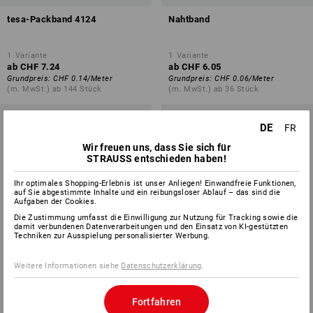
tesa-Packband 4124
Nahtband
1
Variante
1
Variante
ab
CHF 7.24
ab
CHF 6.05
Grundpreis
:
CHF 0.14
/
Meter
Grundpreis
:
CHF 0.06
/
Meter
(m. MwSt.) ab 144 Stück
(m. MwSt.) ab 36 Stück
DE
FR
Wir freuen uns, dass Sie sich für
STRAUSS entschieden haben!
Ihr optimales Shopping-Erlebnis ist unser Anliegen! Einwandfreie Funktionen,
auf Sie abgestimmte Inhalte und ein reibungsloser Ablauf – das sind die
Aufgaben der Cookies.
Die Zustimmung umfasst die Einwilligung zur Nutzung für Tracking sowie die
damit verbundenen Datenverarbeitungen und den Einsatz von KI-gestützten
Techniken zur Ausspielung personalisierter Werbung.
Weitere Informationen siehe
Datenschutzerklärung
.
Fortfahren