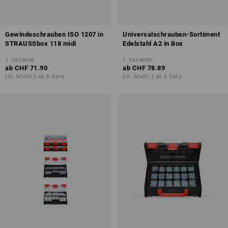
Gewindeschrauben ISO 1207 in
Universalschrauben-Sortiment
STRAUSSbox 118 midi
Edelstahl A2 in Box
1
Variante
1
Variante
ab
CHF 71.90
ab
CHF 78.89
(m. MwSt.) ab 6 Sets
(m. MwSt.) ab 6 Sets