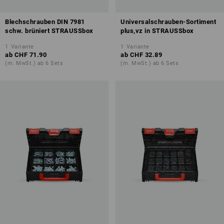
Blechschrauben DIN 7981
Universalschrauben-Sortiment
schw. brüniert STRAUSSbox
plus,vz in STRAUSSbox
1
Variante
1
Variante
ab
CHF 71.90
ab
CHF 32.89
(m. MwSt.) ab 6 Sets
(m. MwSt.) ab 6 Sets