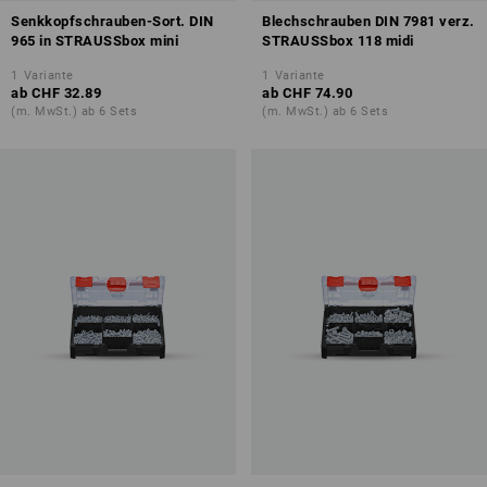
Senkkopfschrauben-Sort. DIN
Blechschrauben DIN 7981 verz.
965 in STRAUSSbox mini
STRAUSSbox 118 midi
1
Variante
1
Variante
ab
CHF 32.89
ab
CHF 74.90
(m. MwSt.) ab 6 Sets
(m. MwSt.) ab 6 Sets