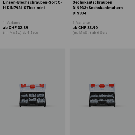
Linsen-Blechschrauben-Sort C-
Sechskantschrauben
H DIN7981 STbox mini
DIN933+Sechskantmuttern
DIN934
1
Variante
1
Variante
ab
CHF 32.89
ab
CHF 33.90
(m. MwSt.) ab 6 Sets
(m. MwSt.) ab 6 Sets