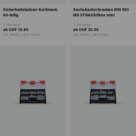
Sicherheitsbolzen-Sortiment,
Sechskantschrauben DIN 933
60-teilig
M5 STRAUSSbox mini
1
Variante
1
Variante
ab
CHF 15.89
ab
CHF 33.90
(m. MwSt.) ab 6 Stück
(m. MwSt.) ab 6 Sets