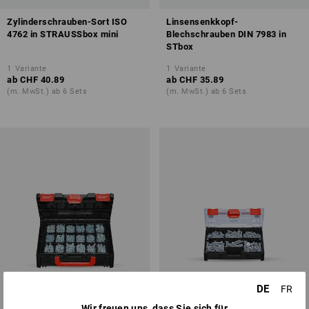
Zylinderschrauben-Sort ISO
Linsensenkkopf-
4762 in STRAUSSbox mini
Blechschrauben DIN 7983 in
STbox
1
Variante
1
Variante
ab
CHF 40.89
ab
CHF 35.89
(m. MwSt.) ab 6 Sets
(m. MwSt.) ab 6 Sets
DE
FR
Wir freuen uns, dass Sie sich für