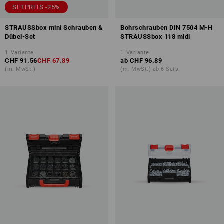
SETPREIS -25%
STRAUSSbox mini Schrauben &
Bohrschrauben DIN 7504 M-H
Dübel-Set
STRAUSSbox 118 midi
1
Variante
1
Variante
CHF 91.56
CHF 67.89
ab
CHF 96.89
(m. MwSt.)
(m. MwSt.) ab 6 Sets