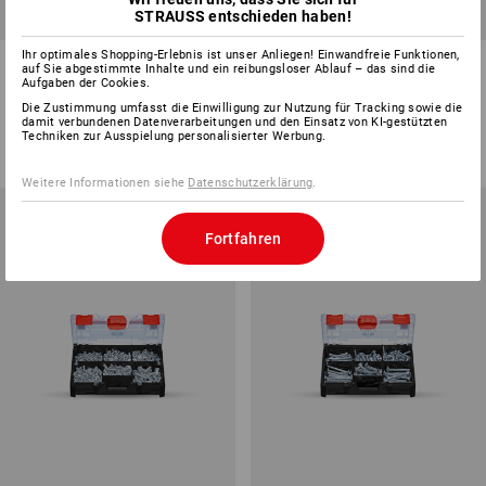
STRAUSS entschieden haben!
Ihr optimales Shopping-Erlebnis ist unser Anliegen! Einwandfreie Funktionen,
Sechskantschrauben DIN 933
Sechskantschr. DIN 933
auf Sie abgestimmte Inhalte und ein reibungsloser Ablauf – das sind die
in STRAUSSbox 118 midi
M8/M10 STRAUSSbox mini
Aufgaben der Cookies.
Die Zustimmung umfasst die Einwilligung zur Nutzung für Tracking sowie die
1
Variante
1
Variante
damit verbundenen Datenverarbeitungen und den Einsatz von KI-gestützten
ab
CHF 93.90
ab
CHF 37.89
Techniken zur Ausspielung personalisierter Werbung.
(m. MwSt.) ab 6 Sets
(m. MwSt.) ab 6 Sets
Weitere Informationen siehe
Datenschutzerklärung
.
Fortfahren