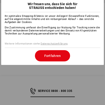
Wir freuen uns, dass Sie sich für
Klemmbrett mit
STRAUSS Dokumentenmappe
STRAUSS entschieden haben!
Aufbewahrungsfach
Ihr optimales Shopping-Erlebnis ist unser Anliegen! Einwandfreie Funktionen,
auf Sie abgestimmte Inhalte und ein reibungsloser Ablauf – das sind die
1
Variante
1
Variante
Aufgaben der Cookies.
ab
CHF 14.90
CHF 4.84
CHF 3.34
(m. MwSt.) ab 5 Stück
(m. MwSt.)
Die Zustimmung umfasst die Einwilligung zur Nutzung für Tracking sowie die
damit verbundenen Datenverarbeitungen und den Einsatz von KI-gestützten
Techniken zur Ausspielung personalisierter Werbung.
Weitere Informationen siehe
Datenschutzerklärung
.
Sie haben sich bereits 6 von 6 Artikeln angesehen.
Fortfahren
SERVICE 0800 - 800 335