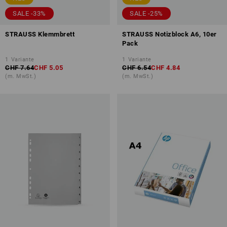
SALE -33%
SALE -25%
STRAUSS Klemmbrett
STRAUSS Notizblock A6, 10er
Pack
1
Variante
1
Variante
CHF 7.64
CHF 5.05
CHF 6.54
CHF 4.84
(m. MwSt.)
(m. MwSt.)