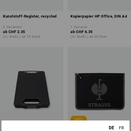
Kunststoff-Register, recycled
Kopierpapier HP Office, DIN A4
5
Varianten
1
Variante
ab
CHF 2.35
ab
CHF 6.35
(m. MwSt.) ab 10 Stück
(m. MwSt.) ab 30 Pack
NEU
DE
FR
SALE -31%