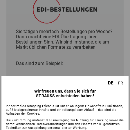
Sie tätigen mehrfach Bestellungen pro Woche?
Dann macht eine EDI-Übertragung Ihrer
Bestellungen Sinn. Wir sind imstande, die am
Markt üblichen Formate zu verarbeiten.
Das sind zum Beispiel:
XML / openTrans 1.0 oder 2.1
DE
FR
EDIfact
Wir freuen uns, dass Sie sich für
IDOC
STRAUSS entschieden haben!
CSV
cXML
Ihr optimales Shopping-Erlebnis ist unser Anliegen! Einwandfreie Funktionen,
auf Sie abgestimmte Inhalte und ein reibungsloser Ablauf – das sind die
Aufgaben der Cookies.
Die Zustimmung umfasst die Einwilligung zur Nutzung für Tracking sowie die
damit verbundenen Datenverarbeitungen und den Einsatz von KI-gestützten
Techniken zur Ausspielung personalisierter Werbung.