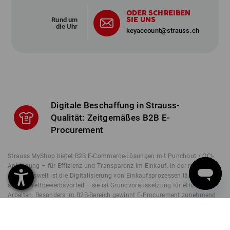
ODER SCHREIBEN
SIE UNS
Rund um
die Uhr
keyaccount@strauss.ch
Digitale Beschaffung in Strauss-
Qualität: Zeitgemäßes B2B E-
Procurement
Strauss MyShop bietet B2B E-Commerce-Lösungen mit Punchout / OCI-
Anbindung – für Effizienz und Transparenz im Einkauf. In der modernen
Geschäftswelt ist die Digitalisierung von Einkaufsprozessen längst mehr
als ein Wettbewerbsvorteil – sie ist Grundvoraussetzung für effizientes
Arbeiten. Besonders im B2B-Bereich gewinnt E-Procurement zunehmend
an Bedeutung. Unternehmen stehen unter dem Druck, ihre Beschaffung
nicht nur kosteneffizient, sondern auch transparent, skalierbar und sicher
zu gestalten. Eine zentrale Rolle spielt dabei ein zuverlässiges, individuell