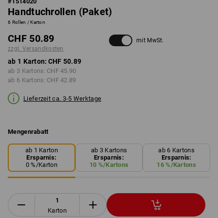
#
1514020
Handtuchrollen (Paket)
6 Rollen / Karton
CHF 50.89
mit MwSt.
zzgl. Versandkosten
ab 1 Karton:
CHF 50.89
ab 3 Kartons:
CHF 45.90
ab 6 Kartons:
CHF 42.89
Lieferzeit ca. 3-5 Werktage
Mengenrabatt
ab 1 Karton
ab 3 Kartons
ab 6 Kartons
Ersparnis:
Ersparnis:
Ersparnis:
0
%/
Karton
10
%/
Kartons
16
%/
Kartons
Karton