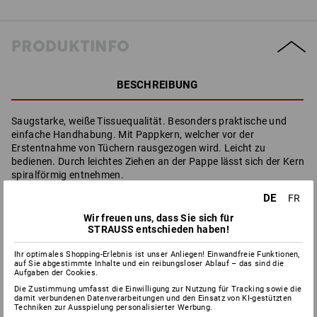
PRODUKTINFO
BESCHREIBUNG
Saugstarke, weiße Tissuequalität. Besonders praktische und
einfache Handhabung. Mit Pappkern, welcher vor der
Erstentnahme von Tüchern rausgezogen wird. Leicht zu
bedienen. Durch leichtes Ziehen an der Pappe lässt sich der Kern
spiralförmig entnehmen.
Sechs Rollen im Karton.
DE
FR
Breite: 20 cm, 300 m Langzeitrolle, perforiert. Mit
Wir freuen uns, dass Sie sich für
herausnehmbarem Pappkern.
STRAUSS entschieden haben!
Ihr optimales Shopping-Erlebnis ist unser Anliegen! Einwandfreie Funktionen,
auf Sie abgestimmte Inhalte und ein reibungsloser Ablauf – das sind die
Aufgaben der Cookies.
Herstellerinformation:
Huchtemeier Papier GmbH | Gernotstr.
18 | DE 44319 Dortmund | info@huchtemeier.com
Die Zustimmung umfasst die Einwilligung zur Nutzung für Tracking sowie die
damit verbundenen Datenverarbeitungen und den Einsatz von KI-gestützten
Techniken zur Ausspielung personalisierter Werbung.