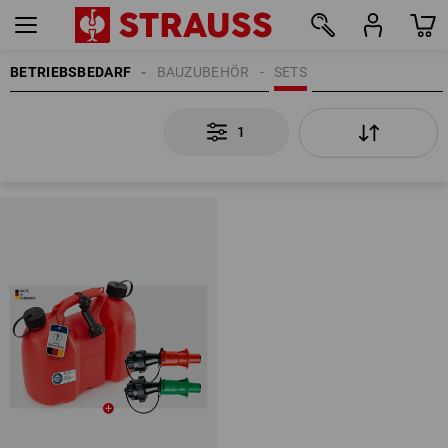
BETRIEBSBEDARF
BAUZUBEHÖR
SETS
1
1