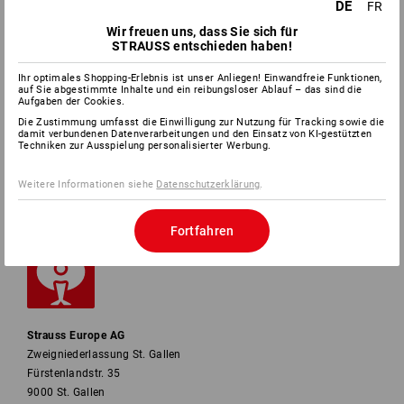
DE
FR
Wir freuen uns, dass Sie sich für
SERVICE
STRAUSS entschieden haben!
Ihr optimales Shopping-Erlebnis ist unser Anliegen! Einwandfreie Funktionen,
UNTERNEHMEN
auf Sie abgestimmte Inhalte und ein reibungsloser Ablauf – das sind die
Aufgaben der Cookies.
Die Zustimmung umfasst die Einwilligung zur Nutzung für Tracking sowie die
INFORMATIONEN
damit verbundenen Datenverarbeitungen und den Einsatz von KI-gestützten
Techniken zur Ausspielung personalisierter Werbung.
ZAHLARTEN
Weitere Informationen siehe
Datenschutzerklärung
.
Fortfahren
Strauss Europe AG
Zweigniederlassung St. Gallen
Fürstenlandstr. 35
9000 St. Gallen