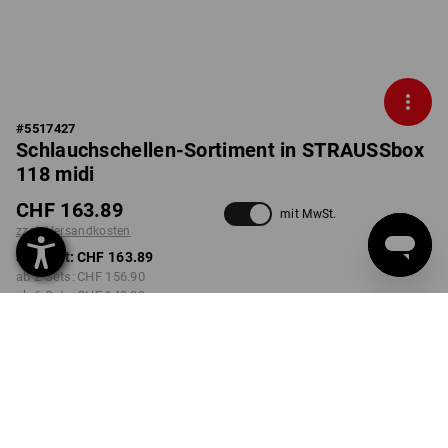
#
5517427
Schlauchschellen-Sortiment in STRAUSSbox
118 midi
CHF 163.89
mit MwSt.
zzgl. Versandkosten
ab 1 Set:
CHF 163.89
ab 2 Sets:
CHF 156.90
ab 6 Sets:
CHF 149.89
Lieferzeit ca. 3-5 Werktage
AUSFÜHRUNG
150-teilig