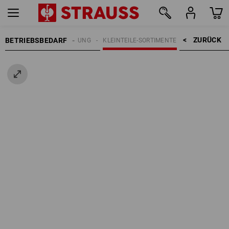
ZURÜCK    >
BETRIEBSBEDARF
ICHTUNG | BÜROEINRICHTUNG
KLEINTEILE-SORTIMENTE