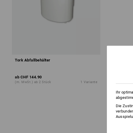
Tork Abfallbehälter
ab
CHF 144.90
(m. MwSt.) ab 2 Stück
1
Variante
Ihr optim
abgestimm
Die Zusti
verbunden
Ausspielu