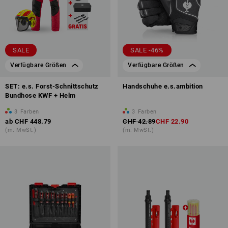
SALE
SALE -46%
Verfügbare Größen
Verfügbare Größen
SET: e.s. Forst-Schnittschutz
Handschuhe e.s.ambition
Bundhose KWF + Helm
3
Farben
3
Farben
ab
CHF 448.79
CHF 42.89
CHF 22.90
(m. MwSt.)
(m. MwSt.)