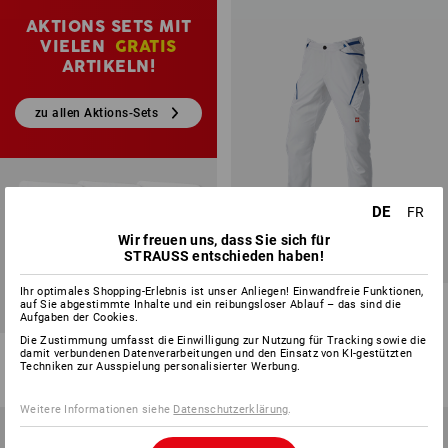
AKTIONS SETS MIT
VIELEN
GRATIS
ARTIKELN!
zu allen Aktions-Sets
DE
FR
SALE -49%
Wir freuen uns, dass Sie sich für
STRAUSS entschieden haben!
Verfügbare Größen
Ihr optimales Shopping-Erlebnis ist unser Anliegen! Einwandfreie Funktionen,
jetzt konfigurieren
Multipocket-Hose e.s.ambition
auf Sie abgestimmte Inhalte und ein reibungsloser Ablauf – das sind die
Aufgaben der Cookies.
Die Zustimmung umfasst die Einwilligung zur Nutzung für Tracking sowie die
5
Farben
damit verbundenen Datenverarbeitungen und den Einsatz von KI-gestützten
CHF 84.89
CHF 42.89
Techniken zur Ausspielung personalisierter Werbung.
(m. MwSt.)
Weitere Informationen siehe
Datenschutzerklärung
.