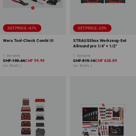
SETPREIS -47%
SETPREIS -23%
Wera Tool-Check Combi III
STRAUSSbox Werkzeug-Set
Allround pro 1/4" + 1/2"
1
Variante
1
Variante
CHF 190.46
CHF 99.99
CHF 819.16
CHF 628.89
(m. MwSt.)
(m. MwSt.)