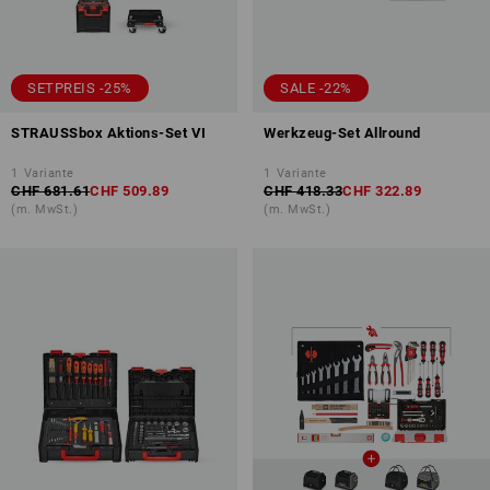
SETPREIS -25%
SALE -22%
STRAUSSbox Aktions-Set VI
Werkzeug-Set Allround
1
Variante
1
Variante
CHF 681.61
CHF 509.89
CHF 418.33
CHF 322.89
(m. MwSt.)
(m. MwSt.)