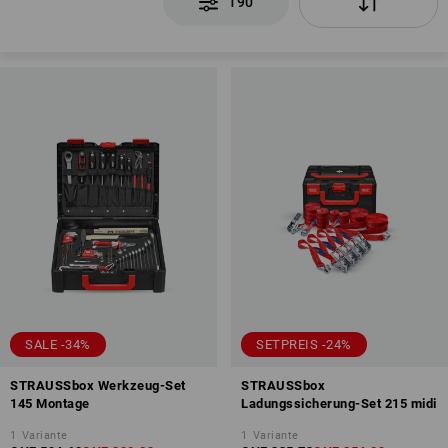
190
SALE -34%
SETPREIS -24%
STRAUSSbox Werkzeug-Set
STRAUSSbox
145 Montage
Ladungssicherung-Set 215 midi
1
Variante
1
Variante