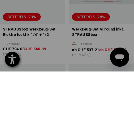
SETPREIS -29%
SETPREIS -28%
STRAUSSbox Werkzeug-Set
Werkzeug-Set Allround inkl.
Elektro lockfix 1/4" + 1/2
STRAUSSbox
1
Variante
2
Farben
CHF 794.03
CHF 560.89
ab
CHF 537.21
ab
CHF 382.89
(m. MwSt.)
(m. MwSt.)