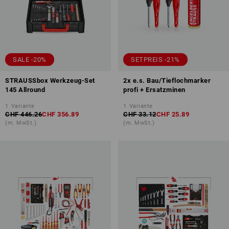
SALE -20%
SETPREIS -21%
STRAUSSbox Werkzeug-Set
2x e.s. Bau/Tieflochmarker
145 Allround
profi + Ersatzminen
1
Variante
1
Variante
CHF 446.26
CHF 356.89
CHF 33.12
CHF 25.89
(m. MwSt.)
(m. MwSt.)