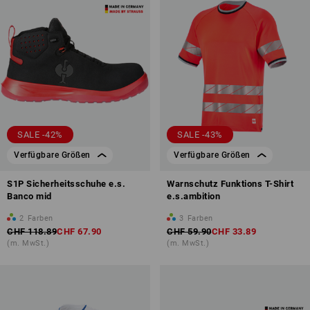
SALE -42%
SALE -43%
Verfügbare Größen
Verfügbare Größen
S1P Sicherheitsschuhe e.s.
Warnschutz Funktions T-Shirt
Banco mid
e.s.ambition
2
Farben
3
Farben
CHF 118.89
CHF 67.90
CHF 59.90
CHF 33.89
(m. MwSt.)
(m. MwSt.)