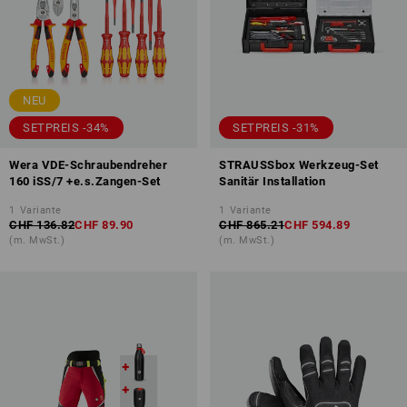
NEU
SETPREIS -34%
SETPREIS -31%
Wera VDE-Schraubendreher
STRAUSSbox Werkzeug-Set
160 iSS/7 +e.s.Zangen-Set
Sanitär Installation
1
Variante
1
Variante
CHF 136.82
CHF 89.90
CHF 865.21
CHF 594.89
(m. MwSt.)
(m. MwSt.)