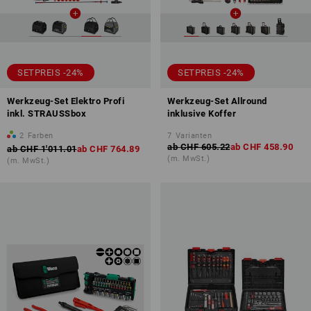
SETPREIS -24%
SETPREIS -24%
Werkzeug-Set Elektro Profi
Werkzeug-Set Allround
inkl. STRAUSSbox
inklusive Koffer
2
Farben
7
Varianten
ab
CHF 605.22
ab
CHF 458.90
ab
CHF 1'011.01
ab
CHF 764.89
(m. MwSt.)
(m. MwSt.)