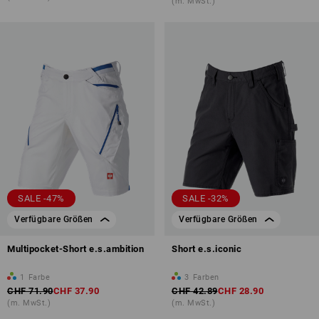
(m. MwSt.)
SALE -47%
SALE -32%
Verfügbare Größen
Verfügbare Größen
Multipocket-Short e.s.ambition
Short e.s.iconic
1
Farbe
3
Farben
CHF 71.90
CHF 37.90
CHF 42.89
CHF 28.90
(m. MwSt.)
(m. MwSt.)