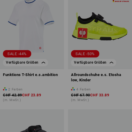
SALE -44%
SALE -50%
Verfügbare Größen
Verfügbare Größen
Funktions T-Shirt e.s.ambition
Allroundschuhe e.s. Etosha
low, Kinder
2
Farben
4
Farben
CHF 42.89
CHF 23.89
CHF 67.90
CHF 33.89
(m. MwSt.)
(m. MwSt.)