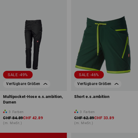
SALE -49%
SALE -46%
Verfügbare Größen
Verfügbare Größen
Multipocket-Hose e.s.ambition,
Short e.s.ambition
Damen
3
Farben
3
Farben
CHF 84.89
CHF 42.89
CHF 62.89
CHF 33.89
(m. MwSt.)
(m. MwSt.)