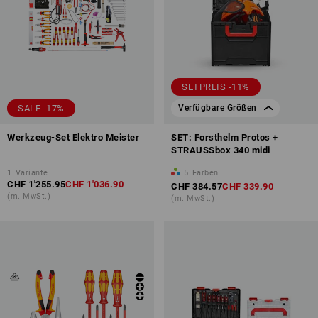
SETPREIS -11%
SALE -17%
Verfügbare Größen
Werkzeug-Set Elektro Meister
SET: Forsthelm Protos +
STRAUSSbox 340 midi
1
Variante
5
Farben
CHF 1'255.95
CHF 1'036.90
CHF 384.57
CHF 339.90
(m. MwSt.)
(m. MwSt.)