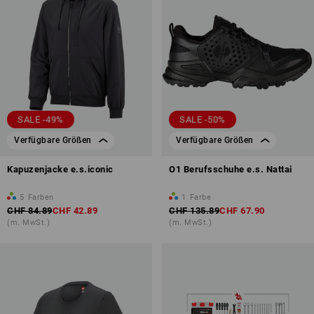
SALE -49%
SALE -50%
Verfügbare Größen
Verfügbare Größen
Kapuzenjacke e.s.iconic
O1 Berufsschuhe e.s. Nattai
5
Farben
1
Farbe
CHF 84.89
CHF 42.89
CHF 135.89
CHF 67.90
(m. MwSt.)
(m. MwSt.)