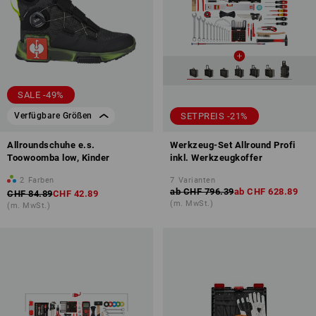
SALE -49%
SETPREIS -21%
Verfügbare Größen
Allroundschuhe e.s.
Werkzeug-Set Allround Profi
Toowoomba low, Kinder
inkl. Werkzeugkoffer
2
Farben
7
Varianten
ab
CHF 796.39
ab
CHF 628.89
CHF 84.89
CHF 42.89
(m. MwSt.)
(m. MwSt.)