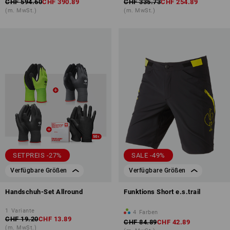
CHF 594.60
CHF 390.89
CHF 335.73
CHF 254.89
(m. MwSt.)
(m. MwSt.)
SETPREIS -27%
SALE -49%
Verfügbare Größen
Verfügbare Größen
Handschuh-Set Allround
Funktions Short e.s.trail
1
Variante
4
Farben
CHF 19.20
CHF 13.89
CHF 84.89
CHF 42.89
(m. MwSt.)