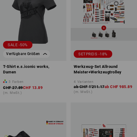
SALE -50%
SETPREIS -18%
Verfügbare Größen
T-Shirt e.s.iconic works,
Werkzeug-Set Allround
Damen
Meister+Werkzeugtrolley
3
Farben
4
Varianten
ab
CHF 1'211.17
ab
CHF 985.89
CHF 27.89
CHF 13.89
(m. MwSt.)
(m. MwSt.)