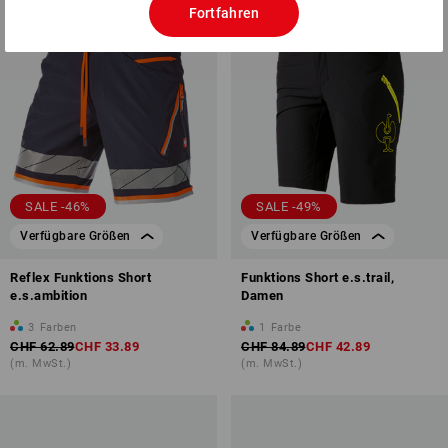
Fortfahren
SALE -46%
SALE -49%
Verfügbare Größen
Verfügbare Größen
Reflex Funktions Short
Funktions Short e.s.trail,
e.s.ambition
Damen
3
Farben
1
Farbe
CHF 62.89
CHF 33.89
CHF 84.89
CHF 42.89
(m. MwSt.)
(m. MwSt.)