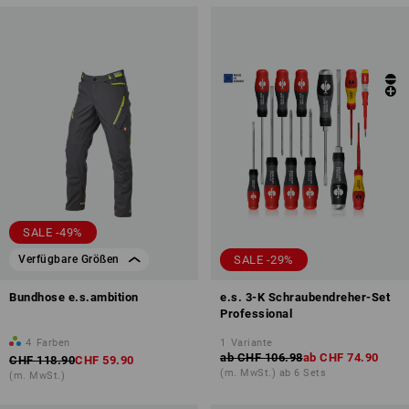
SALE -49%
SALE -29%
Verfügbare Größen
Bundhose e.s.ambition
e.s. 3-K Schraubendreher-Set
Professional
4
Farben
1
Variante
ab
CHF 106.98
ab
CHF 74.90
CHF 118.90
CHF 59.90
(m. MwSt.) ab 6 Sets
(m. MwSt.)