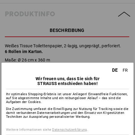
PRODUKTINFO
BESCHREIBUNG
Weißes Tissue Toilettenpapier, 2-lagig, ungeprägt, perforiert.
6 Rollen im Karton.
Maße: Ø 26 cm x 360 m
DE
FR
Wir freuen uns, dass Sie sich für
Herstellerinformation:
Essity Professional Hygiene Germany
STRAUSS entschieden haben!
GmbH | Sandhofer Strasse 176 | DE 68305 Mannheim |
info.deutschland@essity.com
Ihr optimales Shopping-Erlebnis ist unser Anliegen! Einwandfreie Funktionen,
auf Sie abgestimmte Inhalte und ein reibungsloser Ablauf – das sind die
Aufgaben der Cookies.
Die Zustimmung umfasst die Einwilligung zur Nutzung für Tracking sowie die
damit verbundenen Datenverarbeitungen und den Einsatz von KI-gestützten
Techniken zur Ausspielung personalisierter Werbung.
Weitere Informationen siehe
Datenschutzerklärung
.