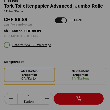
#
1514055
Tork Toilettenpapier Advanced, Jumbo Rolle
6 Rollen / Karton
CHF 88.89
mit MwSt.
zzgl. Versandkosten
ab 1 Karton:
CHF 88.89
ab 2 Kartons:
CHF 84.89
Lieferzeit ca. 3-5 Werktage
Mengenrabatt
ab 1 Karton
ab 2 Kartons
Ersparnis:
Ersparnis:
0
%/
Karton
4
%/
Kartons
Karton