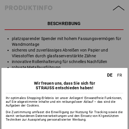
PRODUKTINFO
BESCHREIBUNG
platzsparender Spender mit hohem Fassungsvermögen für
Wandmontage
sicheres und zuverlässiges Abreißen von Papier und
Vliesstoffen durch glasfaserverstärkte Zähne
innovative Rollenhalterung für schnelles Nachfüllen
robuste Metallausführung
für Rollen bis ca. 43 cm Breite
DE
FR
Wir freuen uns, dass Sie sich für
STRAUSS entschieden haben!
Herstellerinformation:
Essity Professional Hygiene Germany
Ihr optimales Shopping-Erlebnis ist unser Anliegen! Einwandfreie Funktionen,
GmbH | Sandhofer Strasse 176 | DE 68305 Mannheim |
auf Sie abgestimmte Inhalte und ein reibungsloser Ablauf – das sind die
Aufgaben der Cookies.
info.deutschland@essity.com
Die Zustimmung umfasst die Einwilligung zur Nutzung für Tracking sowie die
damit verbundenen Datenverarbeitungen und den Einsatz von KI-gestützten
Techniken zur Ausspielung personalisierter Werbung.