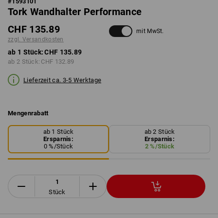
#
1593101
Tork Wandhalter Performance
CHF 135.89
mit MwSt.
zzgl. Versandkosten
ab 1 Stück:
CHF 135.89
ab 2 Stück:
CHF 132.89
Lieferzeit ca. 3-5 Werktage
Mengenrabatt
ab 1 Stück
ab 2 Stück
Ersparnis:
Ersparnis:
0
%/
Stück
2
%/
Stück
Stück