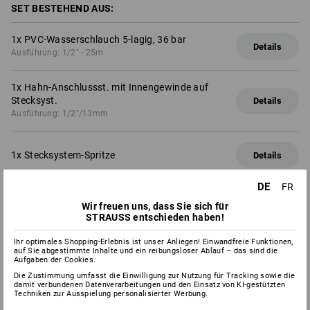
SET BESTEHEND AUS:
1
x
PVC-Wasserschlauch 5-lagig, 36 bar
Details
Ausführung: 1/2" - 25m
1
x
Hahn-Anschlussst. mit Innengewinde auf
Stecksyst.
Details
Ausführung: 1/2"/13mm
1
x
Stecksystem-Spritze
Details
DE
FR
1
x
Stecksystem-Schlauchanschluss
Details
Wir freuen uns, dass Sie sich für
Ausführung: 1/2"/13mm
STRAUSS entschieden haben!
Ihr optimales Shopping-Erlebnis ist unser Anliegen! Einwandfreie Funktionen,
1
x
Stecksystem-Schlauchanschluss mit
auf Sie abgestimmte Inhalte und ein reibungsloser Ablauf – das sind die
Wasserstop
Details
Aufgaben der Cookies.
Ausführung: 1/2"/13mm
Die Zustimmung umfasst die Einwilligung zur Nutzung für Tracking sowie die
damit verbundenen Datenverarbeitungen und den Einsatz von KI-gestützten
Techniken zur Ausspielung personalisierter Werbung.
!!! Saisonartikel !!! Lieferung nur solange Vorrat reicht !!!