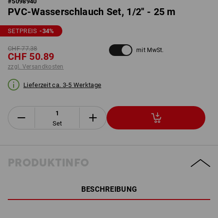
#
5098940
PVC-Wasserschlauch Set, 1/2'' - 25 m
SETPREIS
-34
%
CHF 77.38
mit MwSt.
CHF 50.89
zzgl. Versandkosten
Lieferzeit ca. 3-5 Werktage
Set
PRODUKTINFO
BESCHREIBUNG