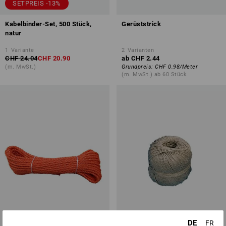
SETPREIS -13%
Kabelbinder-Set, 500 Stück,
Gerüststrick
natur
1
Variante
2
Varianten
CHF 24.04
CHF 20.90
ab
CHF 2.44
(m. MwSt.)
Grundpreis
:
CHF 0.98
/
Meter
(m. MwSt.) ab 60 Stück
DE
FR