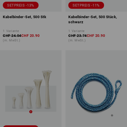
SETPREIS -13%
SETPREIS -11%
Kabelbinder-Set, 500 Stk
Kabelbinder-Set, 500 Stück,
schwarz
1
Variante
1
Variante
CHF 24.04
CHF 20.90
CHF 23.74
CHF 20.90
(m. MwSt.)
(m. MwSt.)