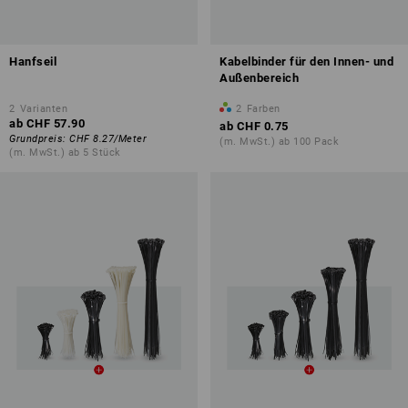
Hanfseil
Kabelbinder für den Innen- und
Außenbereich
2
Varianten
2
Farben
ab
CHF 57.90
ab
CHF 0.75
Grundpreis
:
CHF 8.27
/
Meter
(m. MwSt.) ab 100 Pack
(m. MwSt.) ab 5 Stück