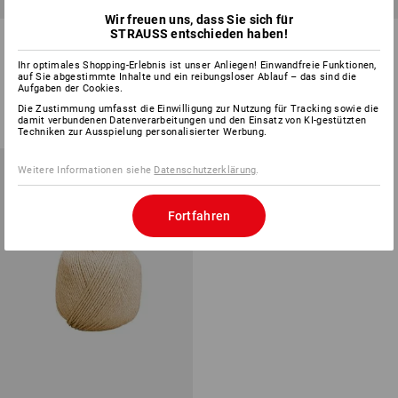
Wir freuen uns, dass Sie sich für
STRAUSS entschieden haben!
Polypropylen-Seil
Hanfschnur
Ihr optimales Shopping-Erlebnis ist unser Anliegen! Einwandfreie Funktionen,
auf Sie abgestimmte Inhalte und ein reibungsloser Ablauf – das sind die
1
Farbe
2
Varianten
Aufgaben der Cookies.
ab
CHF 5.84
ab
CHF 8.45
Die Zustimmung umfasst die Einwilligung zur Nutzung für Tracking sowie die
Grundpreis
:
CHF 29.19
/
kg
Grundpreis
:
CHF 0.42
/
Meter
damit verbundenen Datenverarbeitungen und den Einsatz von KI-gestützten
(m. MwSt.) ab 40 Stück
(m. MwSt.) ab 6 Stück
Techniken zur Ausspielung personalisierter Werbung.
Weitere Informationen siehe
Datenschutzerklärung
.
Fortfahren