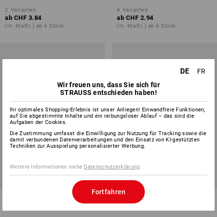
2
Varianten
4
Varianten
ab
CHF 3.84
ab
CHF 2.94
(m. MwSt.) ab 6 Stück
(m. MwSt.) ab 6 Stück
DE
FR
Wir freuen uns, dass Sie sich für
STRAUSS entschieden haben!
Ihr optimales Shopping-Erlebnis ist unser Anliegen! Einwandfreie Funktionen,
auf Sie abgestimmte Inhalte und ein reibungsloser Ablauf – das sind die
Aufgaben der Cookies.
Die Zustimmung umfasst die Einwilligung zur Nutzung für Tracking sowie die
damit verbundenen Datenverarbeitungen und den Einsatz von KI-gestützten
Techniken zur Ausspielung personalisierter Werbung.
Weitere Informationen siehe
Datenschutzerklärung
.
Fortfahren
Metallschiene
Trennstege für
Lagersichtkästen