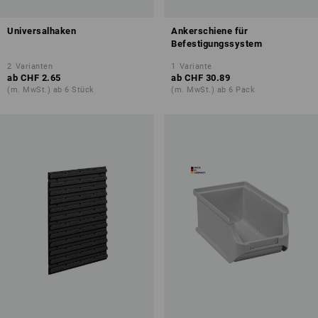
Universalhaken
Ankerschiene für
Befestigungssystem
2
Varianten
1
Variante
ab
CHF 2.65
ab
CHF 30.89
(m. MwSt.) ab 6 Stück
(m. MwSt.) ab 6 Pack