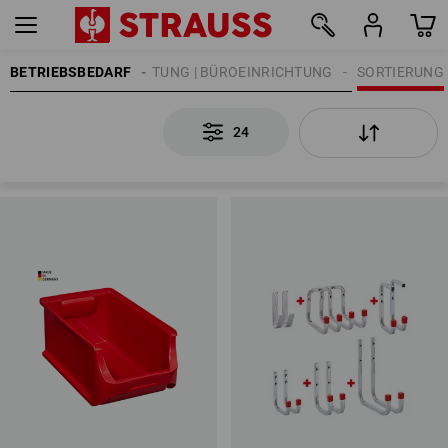
BETRIEBSBEDARF
WERKSTATTEINRICHTUNG | BÜROEINRICHTUNG
SORTIERUNG
24
24