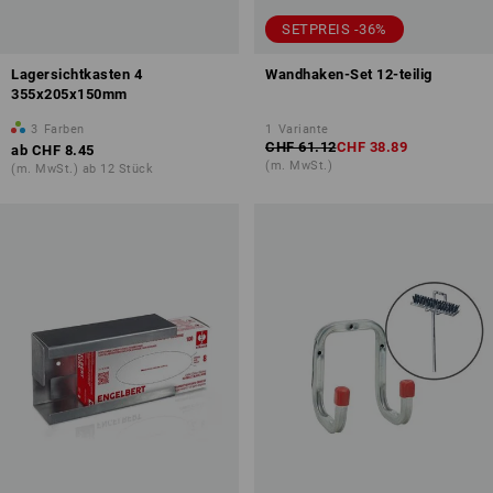
SETPREIS -36%
Lagersichtkasten 4
Wandhaken-Set 12-teilig
355x205x150mm
3
Farben
1
Variante
CHF 61.12
CHF 38.89
ab
CHF 8.45
(m. MwSt.)
(m. MwSt.) ab 12 Stück