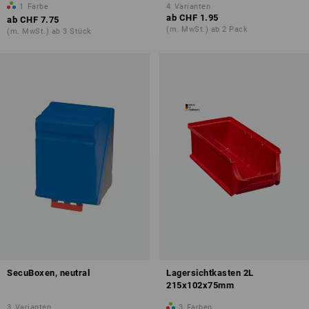
1
Farbe
4
Varianten
ab
CHF 1.95
ab
CHF 7.75
(m. MwSt.) ab 2 Pack
(m. MwSt.) ab 3 Stück
SecuBoxen, neutral
Lagersichtkasten 2L
215x102x75mm
3
Varianten
3
Farben