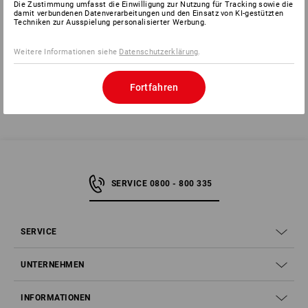
Die Zustimmung umfasst die Einwilligung zur Nutzung für Tracking sowie die
damit verbundenen Datenverarbeitungen und den Einsatz von KI-gestützten
Herstellerinformation:
SPRiNTUS GmbH | Reizenwiesen 1 | DE
Techniken zur Ausspielung personalisierter Werbung.
73642 Welzheim | kontakt@sprintus.eu
Weitere Informationen siehe
Datenschutzerklärung
.
Fortfahren
SERVICE 0800 - 800 335
SERVICE
UNTERNEHMEN
INFORMATIONEN