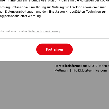
te Inhalte und ein reibungsloser Ablauf – das sind die Aufgaben der Cooki
Temperaturbeständig: - 40 °C b
mmung umfasst die Einwilligung zur Nutzung für Tracking sowie die damit
Material: EPDM (innen: schwarz
en Datenverarbeitungen und den Einsatz von KI-gestützten Techniken zur
orangenen Streifen)
ng personalisierter Werbung.
geeignet für Wasser, leichte S
ozon-, licht- und witterungsbes
Lieferung ohne Kupplungen
nformationen siehe
Datenschutzerklärung
.
Einsatzbereiche:
Baugewerbe, Gartenb
Ausführung 1:
1/2" / 13 mm; Länge: 20 m
Fortfahren
Herstellerinformation:
KLOTZ technic
Mettmann | info@klotztechnics.com