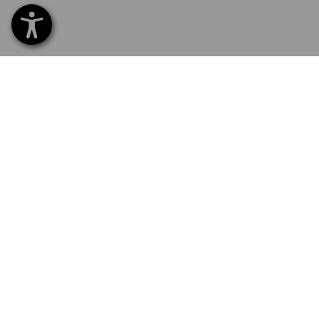
SERVICE 0800 - 800 335
SERV
Hom
Liefe
NEWSLETTER-ANMELDUNG
Umta
Beza
SPRACHAUSWAHL
Katal
Logos
DE
FR
E-Pr
Newsl