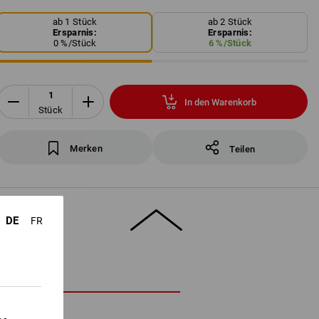
ab 1 Stück
ab 2 Stück
Ersparnis:
Ersparnis:
0
%/
Stück
6
%/
Stück
In den Warenkorb
Stück
Merken
Teilen
DE
FR
HREIBUNG
0 bar