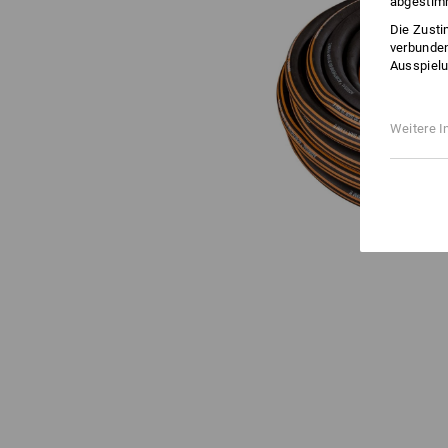
abgestimm
Die Zusti
verbunden
Ausspielu
Weitere I