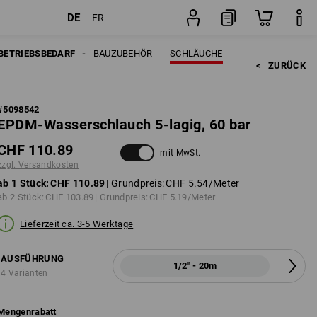
DE
FR
Stück
BETRIEBSBEDARF
BAUZUBEHÖR
SCHLÄUCHE
<   
ZURÜCK
#
5098542
EPDM-Wasserschlauch 5-lagig, 60 bar
CHF 110.89
mit MwSt.
zzgl. Versandkosten
ab 1 Stück:
CHF 110.89
| Grundpreis:
CHF 5.54
/Meter
ab 2 Stück:
CHF 103.89
| Grundpreis:
CHF 5.19
/Meter
Lieferzeit ca. 3-5 Werktage
AUSFÜHRUNG
1/2" - 20m
4 Varianten
Mengenrabatt