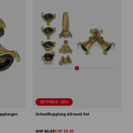
SETPREIS -38%
kupplungen
Schnellkupplung Allround Set
CHF 82.65
CHF 50.89