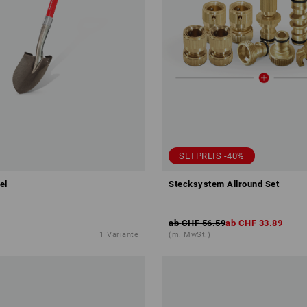
SETPREIS -40%
el
Stecksystem Allround Set
ab
CHF 56.59
ab
CHF 33.89
1
Variante
(m. MwSt.)