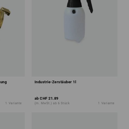
lung
Industrie-Zerstäuber 1l
ab
CHF 21.89
1
Variante
(m. MwSt.) ab 6 Stück
1
Variante