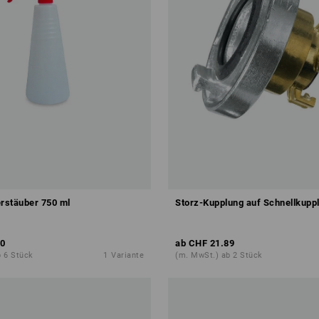
erstäuber 750 ml
Storz-Kupplung auf Schnellkupp
0
ab
CHF 21.89
 6 Stück
1
Variante
(m. MwSt.) ab 2 Stück