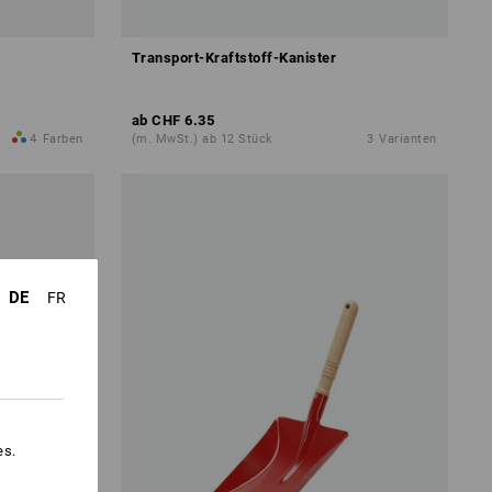
Transport-Kraftstoff-Kanister
ab
CHF 6.35
4
Farben
(m. MwSt.) ab 12 Stück
3
Varianten
DE
FR
es.