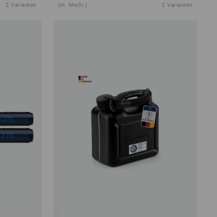
2
Varianten
(m. MwSt.)
2
Varianten