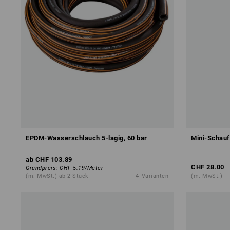
EPDM-Wasserschlauch 5-lagig, 60 bar
Mini-Schauf
ab
CHF 103.89
CHF 28.00
Grundpreis
:
CHF 5.19
/
Meter
(m. MwSt.) ab 2 Stück
4
Varianten
(m. MwSt.)