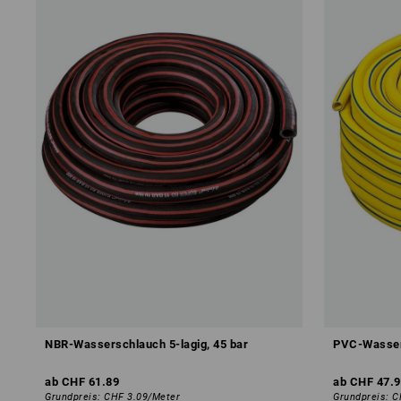
NBR-Wasserschlauch 5-lagig, 45 bar
PVC-Wassers
ab
CHF 61.89
ab
CHF 47.9
Grundpreis
:
CHF 3.09
/
Meter
Grundpreis
:
C