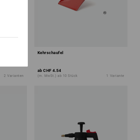
Kehrschaufel
ab
CHF 4.54
2
Varianten
(m. MwSt.) ab 10 Stück
1
Variante