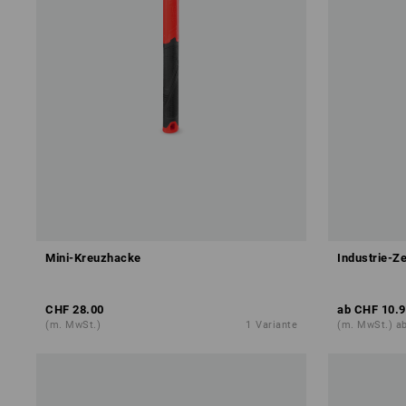
Mini-Kreuzhacke
Industrie-Z
CHF 28.00
ab
CHF 10.9
(m. MwSt.)
1
Variante
(m. MwSt.) ab