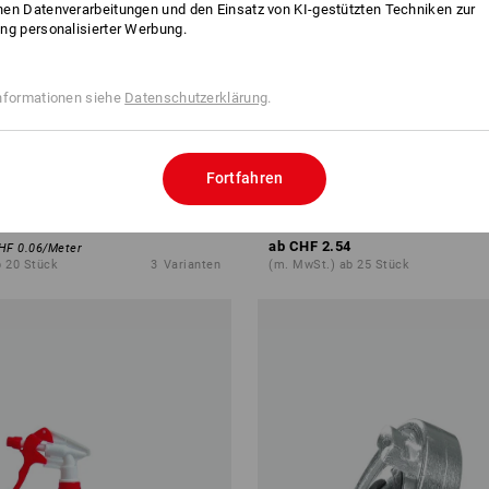
en Datenverarbeitungen und den Einsatz von KI-gestützten Techniken zur
ng personalisierter Werbung.
nformationen siehe
Datenschutzerklärung
.
NEU
Fortfahren
d
Bau-Eimer
ab
CHF 2.54
HF 0.06
/
Meter
b 20 Stück
3
Varianten
(m. MwSt.) ab 25 Stück