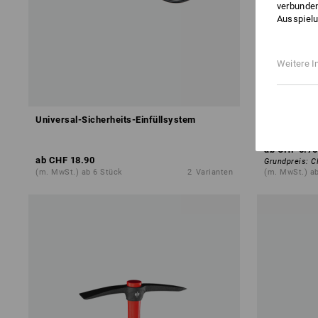
verbunden
Ausspielu
Weitere I
Universal-Sicherheits-Einfüllsystem
Absperrban
ab
CHF 5.75
ab
CHF 18.90
Grundpreis
:
C
(m. MwSt.) ab 6 Stück
2
Varianten
(m. MwSt.) a