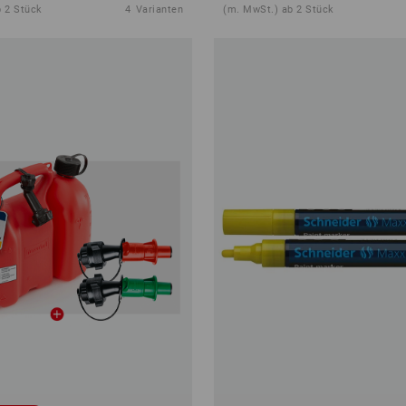
 2 Stück
4
Varianten
(m. MwSt.) ab 2 Stück