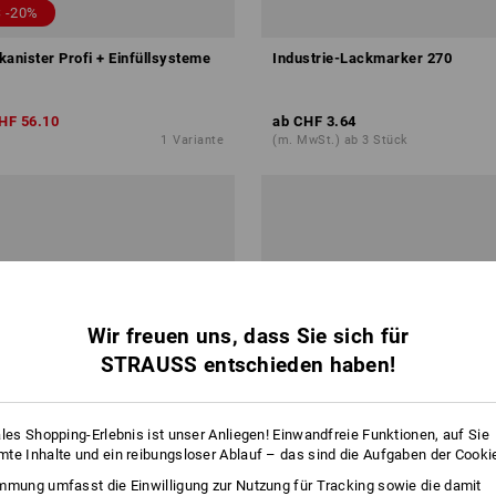
 -20%
kanister Profi + Einfüllsysteme
Industrie-Lackmarker 270
HF 56.10
ab
CHF 3.64
1
Variante
(m. MwSt.) ab 3 Stück
Wir freuen uns, dass Sie sich für
STRAUSS entschieden haben!
ales Shopping-Erlebnis ist unser Anliegen! Einwandfreie Funktionen, auf Sie
te Inhalte und ein reibungsloser Ablauf – das sind die Aufgaben der Cooki
mmung umfasst die Einwilligung zur Nutzung für Tracking sowie die damit