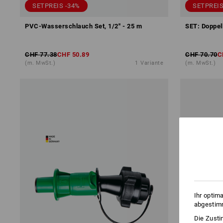
SETPREIS -34%
SETPREIS
PVC-Wasserschlauch Set, 1/2'' - 25 m
SET: Doppel
CHF 77.38
CHF 50.89
CHF 70.70
C
(m. MwSt.)
1
Variante
(m. MwSt.)
Ihr optim
abgestimm
Die Zusti