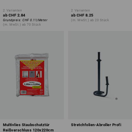
2
Varianten
2
Varianten
ab
CHF 2.84
ab
CHF 8.25
Grundpreis
:
CHF 0.11
/
Meter
(m. MwSt.) ab 20 Stück
(m. MwSt.) ab 70 Stück
Multivlies Staubschutztür
Stretchfolien-Abroller Profi
Reißverschluss 120x220cm