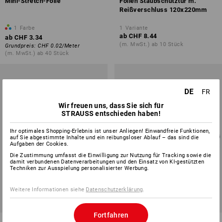
Mini-Stretch-Folie
Folien Staubschutztür m.
Reißverschluss 120x220mm
1
Farbe
1
Variante
ab
CHF 8.44
ab
CHF 3.34
(m. MwSt.) ab 10 Stück
Grundpreis
:
CHF 0.02
/
Meter
(m. MwSt.) ab 40 Stück
DE
FR
Wir freuen uns, dass Sie sich für
STRAUSS entschieden haben!
Ihr optimales Shopping-Erlebnis ist unser Anliegen! Einwandfreie Funktionen,
auf Sie abgestimmte Inhalte und ein reibungsloser Ablauf – das sind die
Aufgaben der Cookies.
Die Zustimmung umfasst die Einwilligung zur Nutzung für Tracking sowie die
damit verbundenen Datenverarbeitungen und den Einsatz von KI-gestützten
Techniken zur Ausspielung personalisierter Werbung.
Weitere Informationen siehe
Datenschutzerklärung
.
Fortfahren
Stretch-Folie vorgereckt
Profi-Packdecke