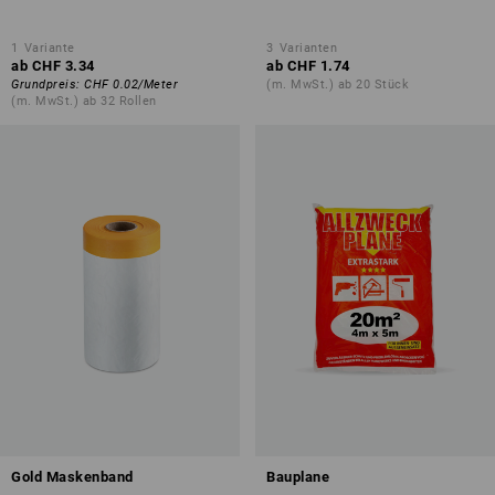
1
Variante
3
Varianten
ab
CHF 3.34
ab
CHF 1.74
Grundpreis
:
CHF 0.02
/
Meter
(m. MwSt.) ab 20 Stück
(m. MwSt.) ab 32 Rollen
Gold Maskenband
Bauplane