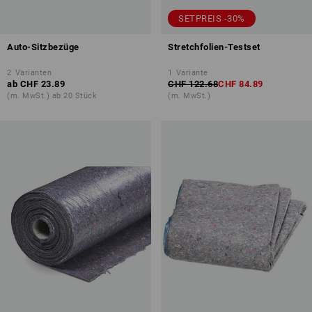
SETPREIS -30%
Auto-Sitzbezüge
Stretchfolien-Testset
2
Varianten
1
Variante
ab
CHF 23.89
CHF 122.68
CHF 84.89
(m. MwSt.) ab 20 Stück
(m. MwSt.)