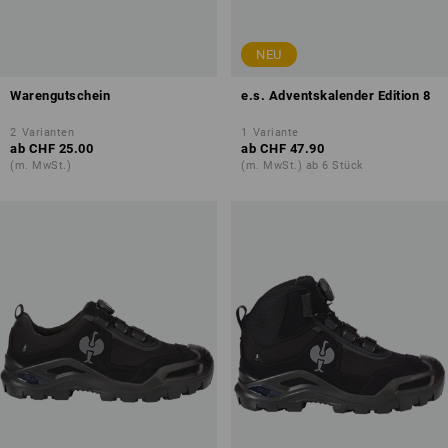
NEU
Warengutschein
e.s. Adventskalender Edition 8
2
Varianten
1
Variante
ab
CHF 25.00
ab
CHF 47.90
(m. MwSt.)
(m. MwSt.) ab 6 Stück