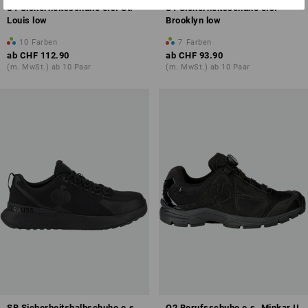
S1 Sicherheitsschuhe e.s. St.
S1 Sicherheitsschuhe e.s.
Louis low
Brooklyn low
10
Farben
7
Farben
ab
CHF 112.90
ab
CHF 93.90
(m. MwSt.) ab 10 Paar
(m. MwSt.) ab 10 Paar
SB Sicherheitshalbschuhe e.s.
O2 Berufsschuhe e.s. Minkar II