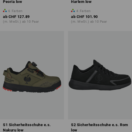
Peoria low
Harlem low
6
Farben
4
Farben
ab
CHF 127.89
ab
CHF 101.90
(m. MwSt.) ab 10 Paar
(m. MwSt.) ab 10 Paar
S1 Sicherheitsschuhe e.s.
S2 Sicherheitsschuhe e.s. Rom
Nakuru low
low