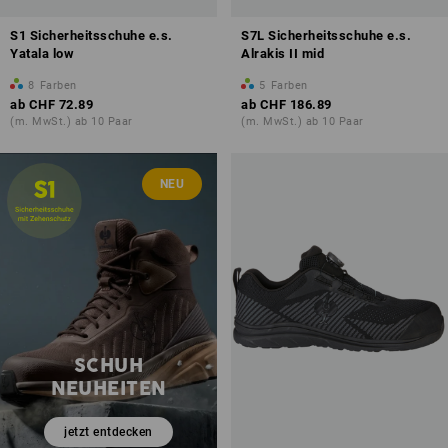
S1 Sicherheitsschuhe e.s.
S7L Sicherheitsschuhe e.s.
Yatala low
Alrakis II mid
8
Farben
5
Farben
ab
CHF 72.89
ab
CHF 186.89
(m. MwSt.) ab 10 Paar
(m. MwSt.) ab 10 Paar
NEU
SCHUH
NEUHEITEN
jetzt entdecken