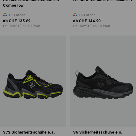
Comoe low
13
Farben
15
Farben
ab
CHF 135.89
ab
CHF 144.90
(m. MwSt.) ab 10 Paar
(m. MwSt.) ab 10 Paar
S7S Sicherheitsschuhe e.s.
S6 Sicherheitsschuhe e.s.