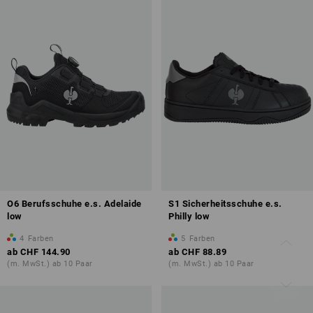
O6 Berufsschuhe e.s. Adelaide
S1 Sicherheitsschuhe e.s.
low
Philly low
4
Farben
5
Farben
ab
CHF 144.90
ab
CHF 88.89
(m. MwSt.) ab 10 Paar
(m. MwSt.) ab 10 Paar