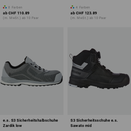
8
Farben
4
Farben
ab
CHF 110.89
ab
CHF 123.89
(m. MwSt.) ab 10 Paar
(m. MwSt.) ab 10 Paar
e.s. S3 Sicherheitshalbschuhe
S3 Sicherheitsschuhe e.s.
Zardik low
Sawato mid