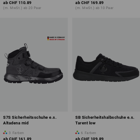
ab
CHF 110.89
ab
CHF 169.89
(m. MwSt.) ab 20 Paar
(m. MwSt.) ab 10 Paar
S7S Sicherheitsschuhe e.s.
SB Sicherheitshalbschuhe e.s.
Altadena mid
Tarent low
3
Farben
6
Farben
ab
CHF 161.89
ab
CHF 109.89