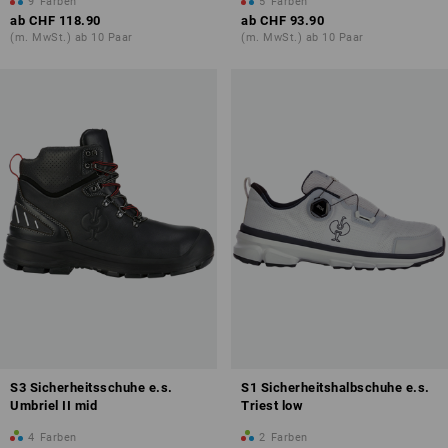
9
Farben
5
Farben
ab
CHF 118.90
ab
CHF 93.90
(m. MwSt.) ab 10 Paar
(m. MwSt.) ab 10 Paar
S3 Sicherheitsschuhe e.s.
S1 Sicherheitshalbschuhe e.s.
Umbriel II mid
Triest low
4
Farben
2
Farben