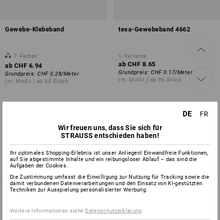
Gewebe-Klebeband
tesa-Gewebeband 4662
7
Farben
1
Variante
ab
CHF 8.65
ab
CHF 6.94
Grundpreis
:
CHF 0.17
/
Meter
Grundpreis
:
CHF 0.28
/
Meter
(m. MwSt.) ab 96 Stück
(m. MwSt.) ab 60 Stück
DE
FR
Sie haben sich bereits 4 von 4 Artikeln angesehen.
Wir freuen uns, dass Sie sich für
STRAUSS entschieden haben!
Ihr optimales Shopping-Erlebnis ist unser Anliegen! Einwandfreie Funktionen,
auf Sie abgestimmte Inhalte und ein reibungsloser Ablauf – das sind die
Aufgaben der Cookies.
Die Zustimmung umfasst die Einwilligung zur Nutzung für Tracking sowie die
damit verbundenen Datenverarbeitungen und den Einsatz von KI-gestützten
Techniken zur Ausspielung personalisierter Werbung.
SERVICE 0800 - 800 335
Weitere Informationen siehe
Datenschutzerklärung
.