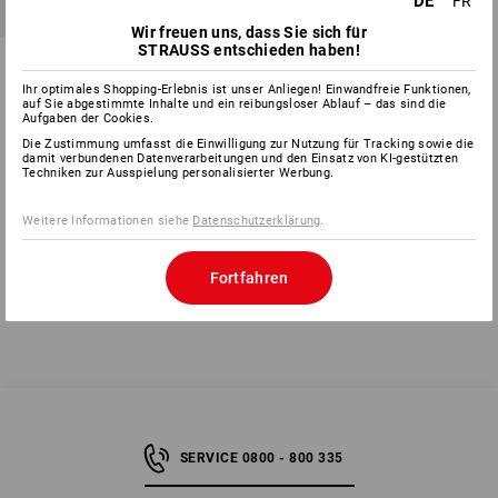
DE
FR
Wir freuen uns, dass Sie sich für
STRAUSS entschieden haben!
Luftpolsterfolie Rolle, 100 cm x
100 m
Ihr optimales Shopping-Erlebnis ist unser Anliegen! Einwandfreie Funktionen,
auf Sie abgestimmte Inhalte und ein reibungsloser Ablauf – das sind die
1
Variante
Aufgaben der Cookies.
ab
CHF 62.89
Die Zustimmung umfasst die Einwilligung zur Nutzung für Tracking sowie die
Grundpreis
:
CHF 0.63
/
Meter
damit verbundenen Datenverarbeitungen und den Einsatz von KI-gestützten
(m. MwSt.) ab 10 Rollen
Techniken zur Ausspielung personalisierter Werbung.
Weitere Informationen siehe
Datenschutzerklärung
.
Sie haben sich bereits 5 von 5 Artikeln angesehen.
Fortfahren
SERVICE 0800 - 800 335