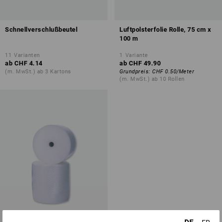
Schnellverschlußbeutel
Luftpolsterfolie Rolle, 75 cm x
100 m
11
Varianten
1
Variante
ab
CHF 4.14
ab
CHF 49.90
(m. MwSt.) ab 3 Kartons
Grundpreis
:
CHF 0.50
/
Meter
(m. MwSt.) ab 10 Rollen