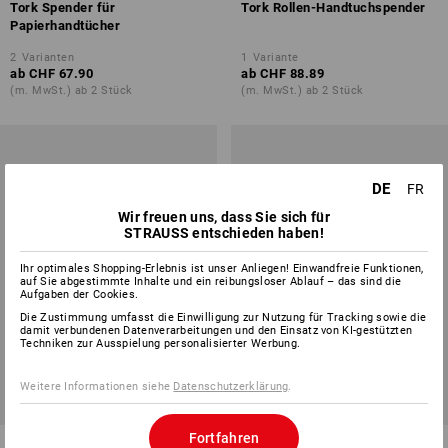
Tork Spender für
Tork Rollen-Handtuchspender
Papierhandtücher
2
Varianten
1
Variante
ab
CHF 67.90
ab
CHF 88.89
(m. MwSt.) ab 2 Stück
(m. MwSt.) ab 2 Stück
DE
FR
Wir freuen uns, dass Sie sich für
STRAUSS entschieden haben!
Ihr optimales Shopping-Erlebnis ist unser Anliegen! Einwandfreie Funktionen,
auf Sie abgestimmte Inhalte und ein reibungsloser Ablauf – das sind die
Aufgaben der Cookies.
Die Zustimmung umfasst die Einwilligung zur Nutzung für Tracking sowie die
damit verbundenen Datenverarbeitungen und den Einsatz von KI-gestützten
Techniken zur Ausspielung personalisierter Werbung.
Weitere Informationen siehe
Datenschutzerklärung
.
Fortfahren
Tork Spender für zwei
Tork Spender für