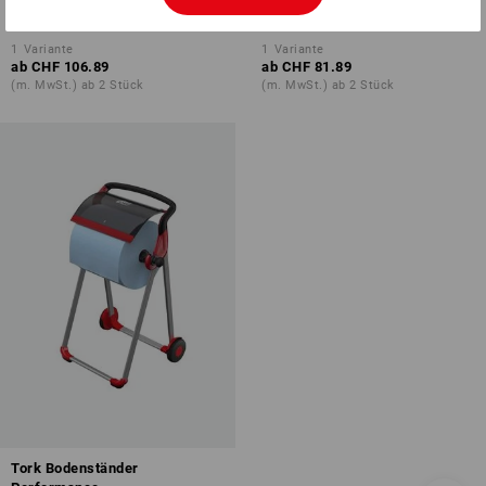
Toilettenpapier Kleinrollen
Toilettenpapier Jumbo
1
Variante
1
Variante
ab
CHF 106.89
ab
CHF 81.89
(m. MwSt.) ab 2 Stück
(m. MwSt.) ab 2 Stück
Tork Bodenständer