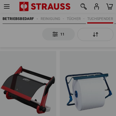
BETRIEBSBEDARF
REINIGUNG
TÜCHER
TUCHSPENDER
11
11