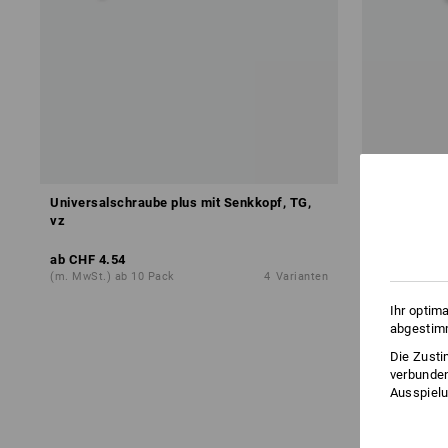
Universalschraube plus mit Senkkopf, TG,
Universalsc
vz
ab
CHF 4.54
ab
CHF 2.85
(m. MwSt.) ab 10 Pack
4
Varianten
(m. MwSt.) a
Ihr optim
abgestimm
Die Zusti
verbunden
Ausspielu