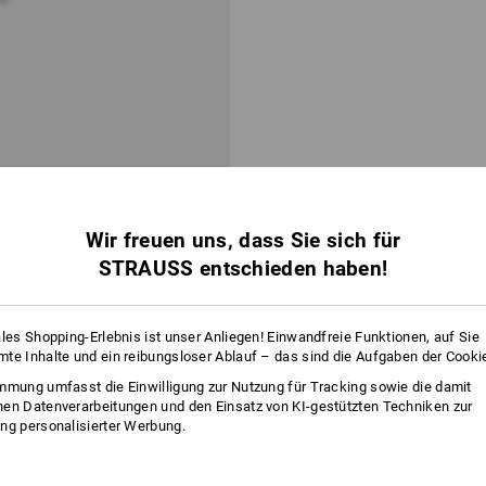
hraube plus mit Senkkopf VG, vz
Wir freuen uns, dass Sie sich für
STRAUSS entschieden haben!
b 10 Pack
16
Varianten
ales Shopping-Erlebnis ist unser Anliegen! Einwandfreie Funktionen, auf Sie
te Inhalte und ein reibungsloser Ablauf – das sind die Aufgaben der Cooki
Sie haben sich bereits 2 von 2 Artikeln angesehen.
mmung umfasst die Einwilligung zur Nutzung für Tracking sowie die damit
en Datenverarbeitungen und den Einsatz von KI-gestützten Techniken zur
ng personalisierter Werbung.