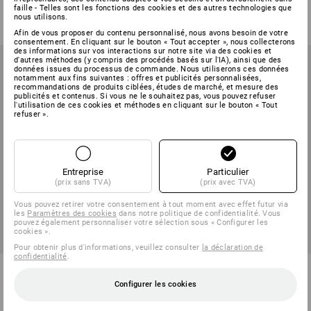
faille - Telles sont les fonctions des cookies et des autres technologies que
à p. de
€ 24,08
à p. de
€ 9,56
nous utilisons.
(TTC) à p. de 5 Lot
(TTC) à p. de 3 Pièces
Afin de vous proposer du contenu personnalisé, nous avons besoin de votre
consentement. En cliquant sur le bouton « Tout accepter », nous collecterons
des informations sur vos interactions sur notre site via des cookies et
d'autres méthodes (y compris des procédés basés sur l'IA), ainsi que des
données issues du processus de commande. Nous utiliserons ces données
notamment aux fins suivantes : offres et publicités personnalisées,
recommandations de produits ciblées, études de marché, et mesure des
publicités et contenus. Si vous ne le souhaitez pas, vous pouvez refuser
l'utilisation de ces cookies et méthodes en cliquant sur le bouton « Tout
refuser ».
Entreprise
Particulier
(prix sans TVA)
(prix avec TVA)
Vous pouvez retirer votre consentement à tout moment avec effet futur via
les
Paramètres des cookies
dans notre politique de confidentialité. Vous
pouvez également personnaliser votre sélection sous « Configurer les
cookies ».
Pour obtenir plus d'informations, veuillez consulter
la déclaration de
confidentialité
.
e.s. Food-Container
Lot de couteaux de cuisine, 2
pièces
Configurer les cookies
1
variante
1
variante