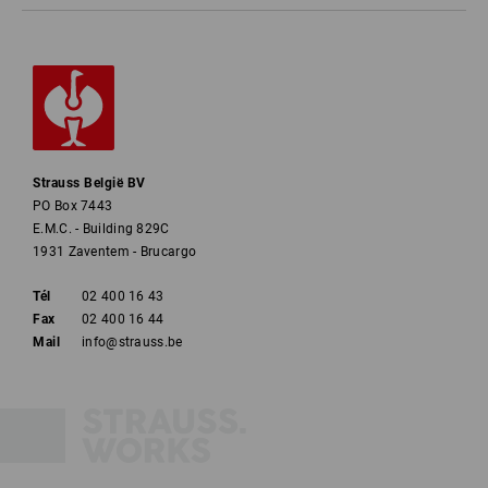
Strauss België BV
PO Box 7443
E.M.C. - Building 829C
1931 Zaventem - Brucargo
Tél
02 400 16 43
Fax
02 400 16 44
Mail
info@strauss.be