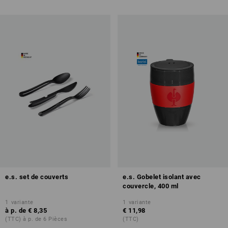
e.s. set de couverts
e.s. Gobelet isolant avec
couvercle, 400 ml
1
variante
1
variante
à p. de
€ 8,35
€ 11,98
(TTC) à p. de 6 Pièces
(TTC)