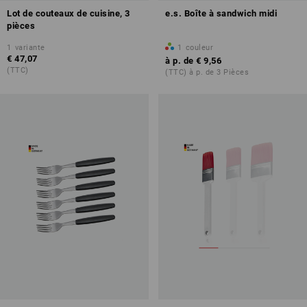
Lot de couteaux de cuisine, 3
e.s. Boîte à sandwich midi
pièces
1
variante
1
couleur
€ 47,07
à p. de
€ 9,56
(TTC)
(TTC) à p. de 3 Pièces