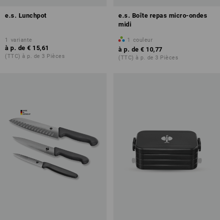
e.s. Lunchpot
e.s. Boîte repas micro-ondes
midi
1
variante
1
couleur
à p. de
€ 15,61
à p. de
€ 10,77
(TTC) à p. de 3 Pièces
(TTC) à p. de 3 Pièces