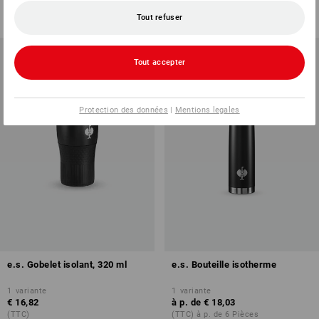
à p. de
€ 18,03
à p. de
€ 6,90
(TTC) à p. de 3 Pièces
(TTC) à p. de 5 Lots
Tout refuser
Tout accepter
Protection des données
|
Mentions legales
e.s. Gobelet isolant, 320 ml
e.s. Bouteille isotherme
1
variante
1
variante
€ 16,82
à p. de
€ 18,03
(TTC)
(TTC) à p. de 6 Pièces