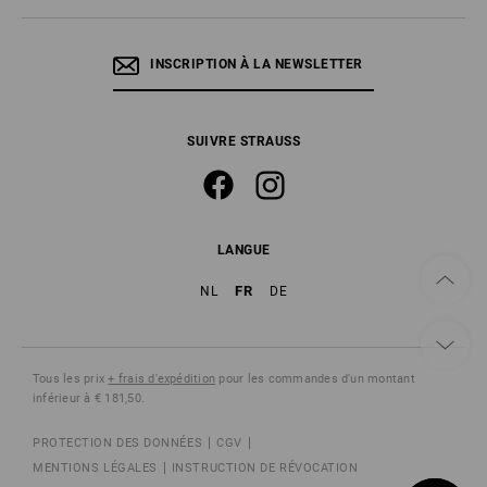
INSCRIPTION À LA NEWSLETTER
SUIVRE STRAUSS
LANGUE
FR
NL
DE
Tous les prix
+ frais d'expédition
pour les commandes d'un montant
inférieur à € 181,50.
PROTECTION DES DONNÉES
CGV
MENTIONS LÉGALES
INSTRUCTION DE RÉVOCATION