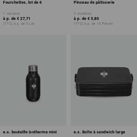
Fourchettes, lot de 6
Pinceau de pâtisserie
1
variante
3
modèles
à p. de
€ 27,71
à p. de
€ 5,80
(TTC) à p. de 5 Lot
(TTC) à p. de 10 Pièces
e.s. bouteille isotherme mini
e.s. Boîte à sandwich large