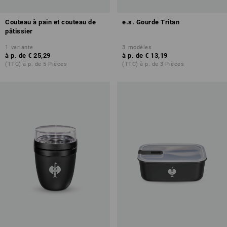
Couteau à pain et couteau de
e.s. Gourde Tritan
pâtissier
1
variante
3
modèles
à p. de
€ 25,29
à p. de
€ 13,19
(TTC) à p. de 5 Pièces
(TTC) à p. de 3 Pièces