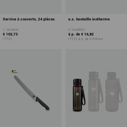
Service à couverts, 24 pièces
e.s. bouteille isotherme
1
variante
2
modèles
€ 102,73
à p. de
€ 16,82
(TTC)
(TTC) à p. de 3 Pièces