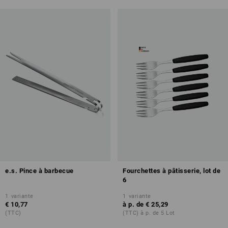
e.s. Pince à barbecue
Fourchettes à pâtisserie, lot de
6
1
variante
1
variante
€ 10,77
à p. de
€ 25,29
(TTC)
(TTC) à p. de 5 Lot