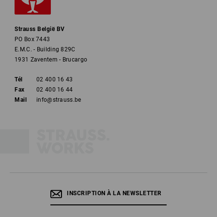
Strauss België BV
PO Box 7443
E.M.C. - Building 829C
1931 Zaventem - Brucargo
Tél
02 400 16 43
Fax
02 400 16 44
Mail
info@strauss.be
INSCRIPTION À LA NEWSLETTER