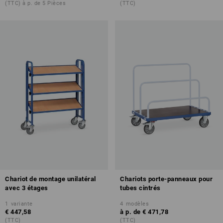
(TTC) à p. de 5 Pièces
(TTC)
Chariot de montage unilatéral
Chariots porte-panneaux pour
avec 3 étages
tubes cintrés
1
variante
4
modèles
€ 447,58
à p. de
€ 471,78
(TTC)
(TTC)