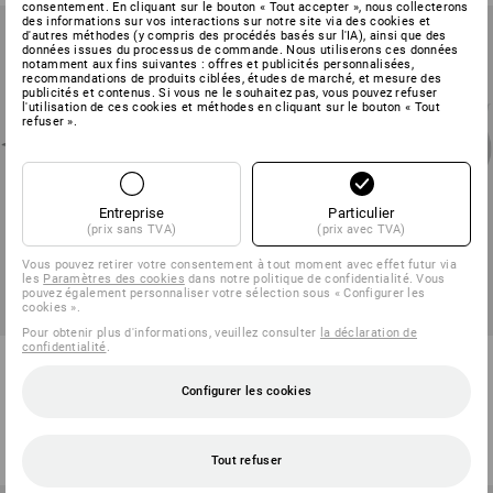
consentement. En cliquant sur le bouton « Tout accepter », nous collecterons
des informations sur vos interactions sur notre site via des cookies et
d'autres méthodes (y compris des procédés basés sur l'IA), ainsi que des
données issues du processus de commande. Nous utiliserons ces données
notamment aux fins suivantes : offres et publicités personnalisées,
recommandations de produits ciblées, études de marché, et mesure des
publicités et contenus. Si vous ne le souhaitez pas, vous pouvez refuser
l'utilisation de ces cookies et méthodes en cliquant sur le bouton « Tout
refuser ».
Entreprise
Particulier
(prix sans TVA)
(prix avec TVA)
Vous pouvez retirer votre consentement à tout moment avec effet futur via
les
Paramètres des cookies
dans notre politique de confidentialité. Vous
pouvez également personnaliser votre sélection sous « Configurer les
cookies ».
Pour obtenir plus d'informations, veuillez consulter
la déclaration de
confidentialité
.
Roulettes pivotantes avec
Roue fixe pour appareils de
plaque / blocage de roue
transport avec plaque
Configurer les cookies
5
modèles
5
modèles
à p. de
€ 10,76
à p. de
€ 4,72
(TTC) à p. de 20 Pièces
(TTC) à p. de 20 Pièces
Tout refuser