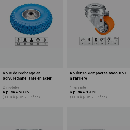
Roue de rechange en
Roulettes compactes avec trou
polyuréthane jante en acier
à l'arrière
2
modèles
1
variante
à p. de
€ 20,45
à p. de
€ 19,24
(TTC) à p. de 20 Pièces
(TTC) à p. de 20 Pièces