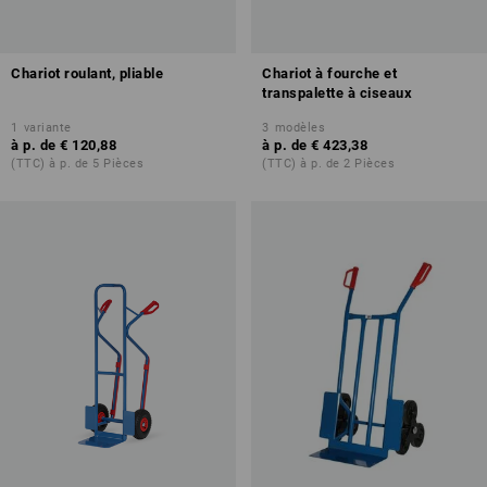
Chariot roulant, pliable
Chariot à fourche et
transpalette à ciseaux
1
variante
3
modèles
à p. de
€ 120,88
à p. de
€ 423,38
(TTC) à p. de 5 Pièces
(TTC) à p. de 2 Pièces