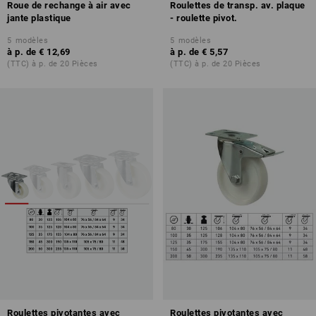
Roue de rechange à air avec
Roulettes de transp. av. plaque
jante plastique
- roulette pivot.
5
modèles
5
modèles
à p. de
€ 12,69
à p. de
€ 5,57
(TTC) à p. de 20 Pièces
(TTC) à p. de 20 Pièces
Roulettes pivotantes avec
Roulettes pivotantes avec