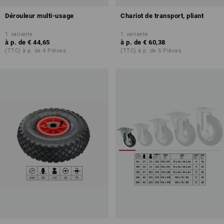
Dérouleur multi-usage
Chariot de transport, pliant
1
variante
1
variante
à p. de
€ 44,65
à p. de
€ 60,38
(TTC) à p. de 4 Pièces
(TTC) à p. de 5 Pièces