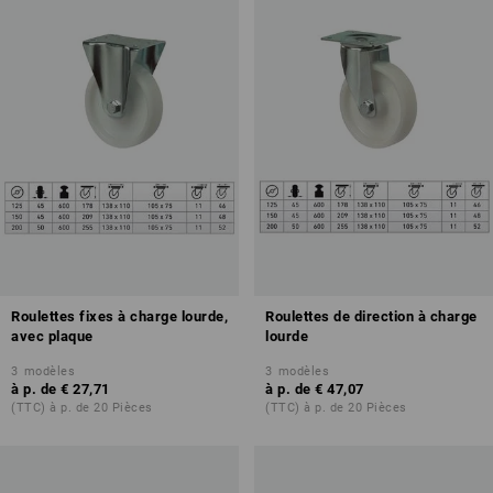
Roulettes fixes à charge lourde,
Roulettes de direction à charge
avec plaque
lourde
3
modèles
3
modèles
à p. de
€ 27,71
à p. de
€ 47,07
(TTC) à p. de 20 Pièces
(TTC) à p. de 20 Pièces