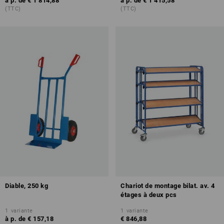
à p. de
€ 1 814,88
à p. de
€ 1 415,58
(TTC)
(TTC)
Diable, 250 kg
Chariot de montage bilat. av. 4
étages à deux pcs
1
variante
1
variante
à p. de
€ 157,18
€ 846,88