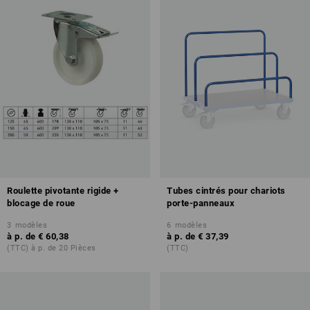
Roulette pivotante rigide +
Tubes cintrés pour chariots
blocage de roue
porte-panneaux
3
modèles
6
modèles
à p. de
€ 60,38
à p. de
€ 37,39
(TTC) à p. de 20 Pièces
(TTC)