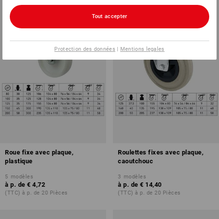
Tout accepter
Protection des données
|
Mentions legales
Roue fixe avec plaque,
Roulettes fixes avec plaque,
plastique
caoutchouc
5
modèles
3
modèles
à p. de
€ 4,72
à p. de
€ 14,40
(TTC) à p. de 20 Pièces
(TTC) à p. de 20 Pièces