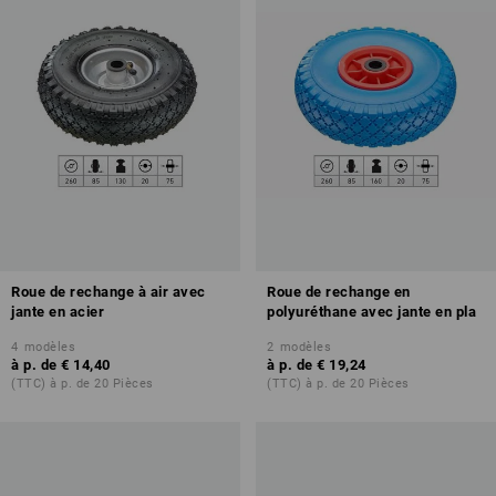
Roue de rechange à air avec
Roue de rechange en
jante en acier
polyuréthane avec jante en pla
4
modèles
2
modèles
à p. de
€ 14,40
à p. de
€ 19,24
(TTC) à p. de 20 Pièces
(TTC) à p. de 20 Pièces