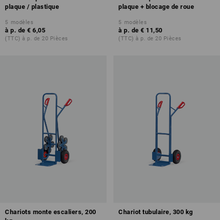
plaque / plastique
plaque + blocage de roue
5
modèles
5
modèles
à p. de
€ 6,05
à p. de
€ 11,50
(TTC) à p. de 20 Pièces
(TTC) à p. de 20 Pièces
Chariots monte escaliers, 200
Chariot tubulaire, 300 kg