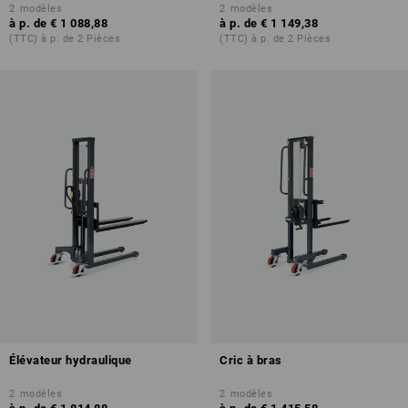
2
modèles
2
modèles
à p. de
€ 1 088,88
à p. de
€ 1 149,38
(TTC) à p. de 2 Pièces
(TTC) à p. de 2 Pièces
Élévateur hydraulique
Cric à bras
2
modèles
2
modèles