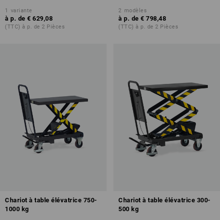
1
variante
2
modèles
à p. de
€ 629,08
à p. de
€ 798,48
(TTC) à p. de 2 Pièces
(TTC) à p. de 2 Pièces
Chariot à table élévatrice 750-
Chariot à table élévatrice 300-
1000 kg
500 kg