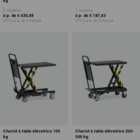
kg
2
modèles
1
variante
à p. de
€ 435,48
à p. de
€ 187,43
(TTC) à p. de 5 Pièces
(TTC) à p. de 5 Pièces
Chariot à table élévatrice 150
Chariot à table élévatrice 250-
kg
500 kg