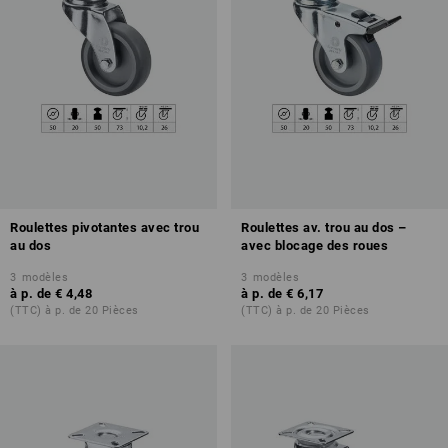
Roulettes pivotantes avec trou
Roulettes av. trou au dos –
au dos
avec blocage des roues
3
modèles
3
modèles
à p. de
€ 4,48
à p. de
€ 6,17
(TTC) à p. de 20 Pièces
(TTC) à p. de 20 Pièces