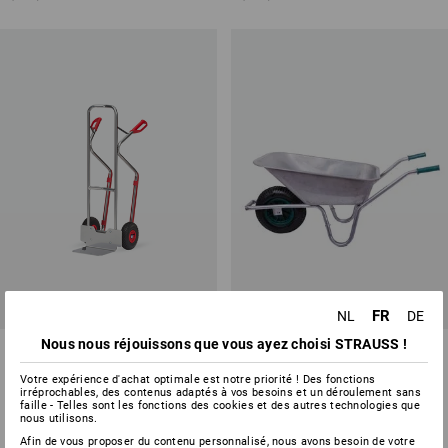
FR
NL
DE
Nous nous réjouissons que vous ayez choisi STRAUSS !
Diable en aluminium, 200 kg
Brouette, galvanisée
Votre expérience d'achat optimale est notre priorité ! Des fonctions
1
variante
2
modèles
irréprochables, des contenus adaptés à vos besoins et un déroulement sans
à p. de
€ 266,08
à p. de
€ 132,98
faille - Telles sont les fonctions des cookies et des autres technologies que
(TTC) à p. de 5 Pièces
(TTC)
nous utilisons.
Afin de vous proposer du contenu personnalisé, nous avons besoin de votre