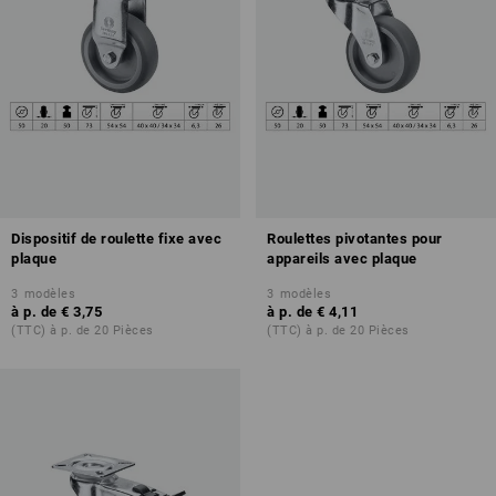
Dispositif de roulette fixe avec
Roulettes pivotantes pour
plaque
appareils avec plaque
3
modèles
3
modèles
à p. de
€ 3,75
à p. de
€ 4,11
(TTC) à p. de 20 Pièces
(TTC) à p. de 20 Pièces