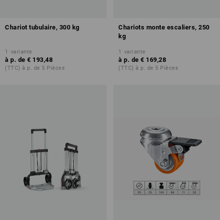
Chariot tubulaire, 300 kg
Chariots monte escaliers, 250
kg
1
variante
1
variante
à p. de
€ 193,48
à p. de
€ 169,28
(TTC) à p. de 5 Pièces
(TTC) à p. de 5 Pièces