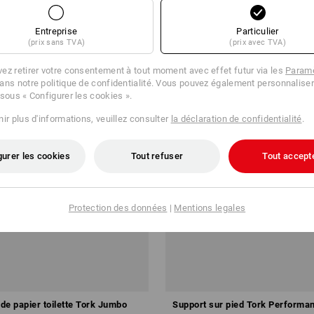
Entreprise
Particulier
(prix sans TVA)
(prix avec TVA)
ez retirer votre consentement à tout moment avec effet futur via les
Paramè
ans notre politique de confidentialité. Vous pouvez également personnaliser
 sous « Configurer les cookies ».
ir plus d'informations, veuillez consulter
la déclaration de confidentialité
.
gurer les cookies
Tout refuser
Tout accept
Protection des données
|
Mentions legales
 de papier toilette Tork Jumbo
Support sur pied Tork Performa