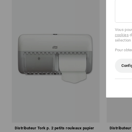
Vous pouv
cookies
d
sélection
Pour obten
Confi
Distributeur Tork p. 2 petits rouleaux papier
Distributeur