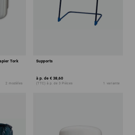
apier Tork
Supports
à p. de
€ 38,60
2
modèles
(TTC) à p. de 3 Pièces
1
variante