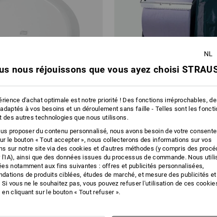
NL
us nous réjouissons que vous ayez choisi STRAUS
rience d'achat optimale est notre priorité ! Des fonctions irréprochables, d
adaptés à vos besoins et un déroulement sans faille - Telles sont les fonct
t des autres technologies que nous utilisons.
ous proposer du contenu personnalisé, nous avons besoin de votre consent
sur le bouton « Tout accepter », nous collecterons des informations sur vos
ons sur notre site via des cookies et d'autres méthodes (y compris des proc
 de papier toilette Tork Mini
Porte-rouleau avec support pour
 l'IA), ainsi que des données issues du processus de commande. Nous util
poubelle
es notamment aux fins suivantes : offres et publicités personnalisées,
ations de produits ciblées, études de marché, et mesure des publicités et
,91
à p. de
€ 54,33
 Si vous ne le souhaitez pas, vous pouvez refuser l'utilisation de ces cookie
 2 Pièces
1
variante
(TTC) à p. de 3 Pièces
en cliquant sur le bouton « Tout refuser ».