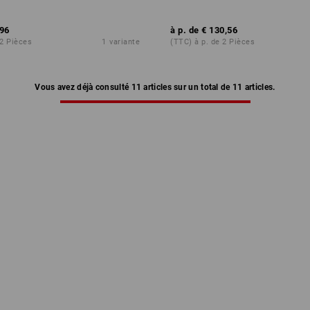
,96
à p. de
€ 130,56
 2 Pièces
1
variante
(TTC) à p. de 2 Pièces
Vous avez déjà consulté 11 articles sur un total de 11 articles.