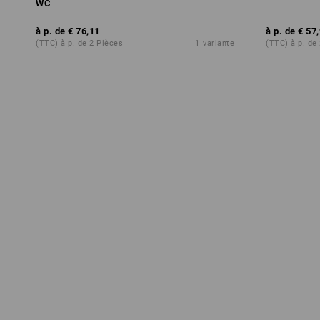
WC
à p. de
€ 76,11
à p. de
€ 57
(TTC) à p. de 2 Pièces
1
variante
(TTC) à p. de