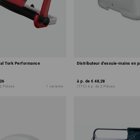
al Tork Performance
Distributeur d'essuie-mains en p
,26
à p. de
€ 48,28
 2 Pièces
1
variante
(TTC) à p. de 2 Pièces