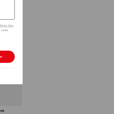
tres des
 votre
er
nce