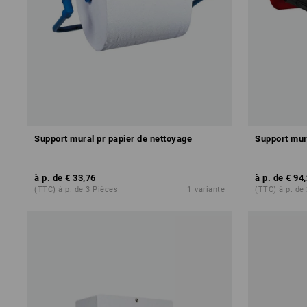
Support mural pr papier de nettoyage
Support mur
à p. de
€ 33,76
à p. de
€ 94
(TTC) à p. de 3 Pièces
1
variante
(TTC) à p. de