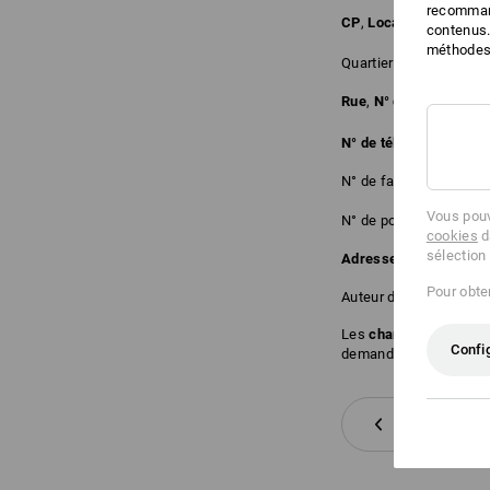
recommand
CP
,
Localité
contenus.
méthodes 
Quartier / District
Rue
,
N° de rue
N° de téléphone
N° de fax
Vous pouv
N° de portable
cookies
d
sélection
Adresse e-mail
Pour obten
Auteur de la command
Les
champs en gras
do
Confi
demande.
retour