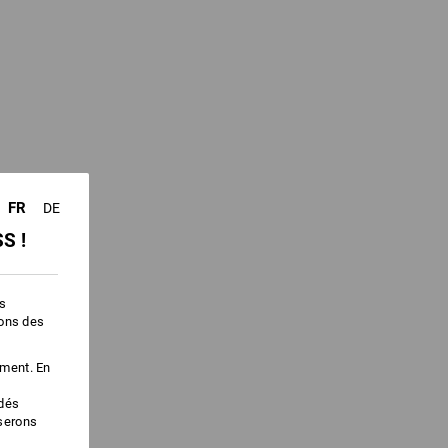
FR
DE
S !
es
ions des
ement. En
édés
iserons