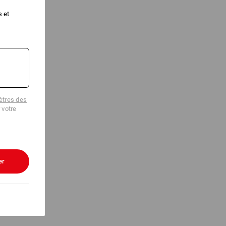
s et
tres des
 votre
er