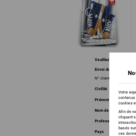
Veuillez indiquer l'adr
Envoi du catalogue p
No
N° client
Civilité
Votre expé
contenus 
Prénom
cookies e
Nom de famille
Afin de v
cliquant 
Profession
interacti
basés sur
Pays
ces donné