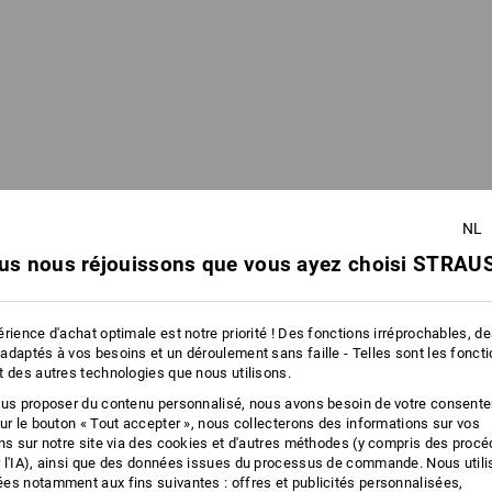
esse à laquelle le catalogue doit être envoyé.
NL
Entreprise
Cabinet
Privé
us nous réjouissons que vous ayez choisi STRAUS
Monsieur
rience d'achat optimale est notre priorité ! Des fonctions irréprochables, d
adaptés à vos besoins et un déroulement sans faille - Telles sont les fonct
t des autres technologies que nous utilisons.
ous proposer du contenu personnalisé, nous avons besoin de votre consent
sur le bouton « Tout accepter », nous collecterons des informations sur vos
ons sur notre site via des cookies et d'autres méthodes (y compris des proc
 l'IA), ainsi que des données issues du processus de commande. Nous util
Belgique
es notamment aux fins suivantes : offres et publicités personnalisées,