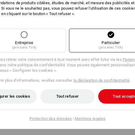
ations de produits ciblées, études de marché, et mesure des publicités et
 Si vous ne le souhaitez pas, vous pouvez refuser l'utilisation de ces cookie
en cliquant sur le bouton « Tout refuser ».
Entreprise
Particulier
(prix sans TVA)
(prix avec TVA)
ez retirer votre consentement à tout moment avec effet futur via les
Paramè
ans notre politique de confidentialité. Vous pouvez également personnaliser
 sous « Configurer les cookies ».
ir plus d'informations, veuillez consulter
la déclaration de confidentialité
.
e
ivent obligatoirement être remplis pour le traitement de votre
gurer les cookies
Tout refuser
Tout accept
Envoyer
Protection des données
|
Mentions legales