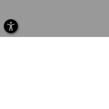
SERVICE 02 400 16 43
SERVI
Home
Livrais
INSCRIPTION À LA NEWSLETTER
Echang
Règlem
SUIVRE STRAUSS
Catalo
Service