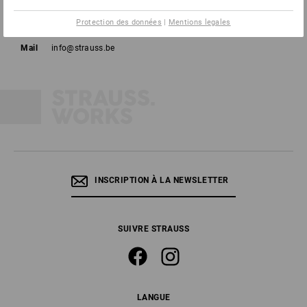
Tél
02 400 16 43
Protection des données
|
Mentions legales
Fax
02 400 16 44
Mail
info@strauss.be
INSCRIPTION À LA NEWSLETTER
SUIVRE STRAUSS
LANGUE