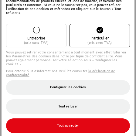
recommandations de produits ciblées, études de marché, et mesure des
publicités et contenus. Si vous ne le souhaitez pas, vous pouvez refuser
l'utilisation de ces cookies et méthodes en cliquant sur le bouton « Tout
refuser ».
SERVICE
ENTREPRISES
Entreprise
Particulier
(prix sans TVA)
(prix avec TVA)
INFORMATION
Vous pouvez retirer votre consentement à tout moment avec effet futur via
les
Paramètres des cookies
dans notre politique de confidentialité. Vous
MÉTHODES DE PAIEMENT
pouvez également personnaliser votre sélection sous « Configurer les
cookies ».
Pour obtenir plus d'informations, veuillez consulter
la déclaration de
confidentialité
.
Configurer les cookies
Tout refuser
Strauss België BV
PO Box 7443
Tout accepter
E.M.C. - Building 829C
1931 Zaventem - Brucargo