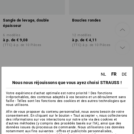
Sangle de levage, double
Boucles rondes
épaisseur
6
modèles
12
modèles
à p. de
€ 9,08
à p. de
€ 4,11
(TTC) à p. de 10 Pièces
(TTC) à p. de 10 Pièces
Vous avez déjà consulté 2 articles sur un total de 2 articles.
FR
NL
DE
Nous nous réjouissons que vous ayez choisi STRAUSS !
Votre expérience d'achat optimale est notre priorité ! Des fonctions
irréprochables, des contenus adaptés à vos besoins et un déroulement sans
faille - Telles sont les fonctions des cookies et des autres technologies que
nous utilisons.
Afin de vous proposer du contenu personnalisé, nous avons besoin de votre
consentement. En cliquant sur le bouton « Tout accepter », nous collecterons
des informations sur vos interactions sur notre site via des cookies et
d'autres méthodes (y compris des procédés basés sur l'IA), ainsi que des
SERVICE 02 400 16 43
données issues du processus de commande. Nous utiliserons ces données
notamment aux fins suivantes : offres et publicités personnalisées,